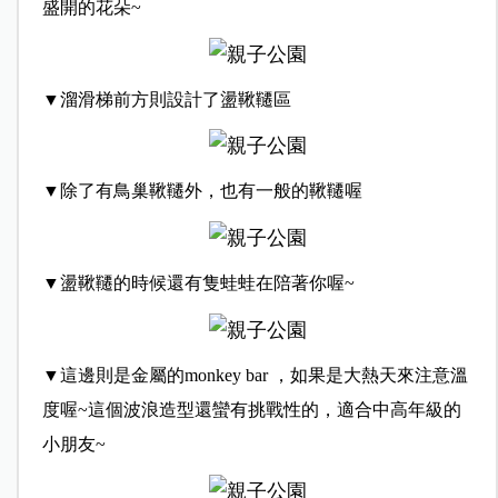
盛開的花朵~
▼溜滑梯前方則設計了盪鞦韆區
▼除了有鳥巢鞦韆外，也有一般的鞦韆喔
▼盪鞦韆的時候還有隻蛙蛙在陪著你喔~
▼這邊則是金屬的monkey bar ，如果是大熱天來注意溫
度喔~這個波浪造型還蠻有挑戰性的，適合中高年級的
小朋友~