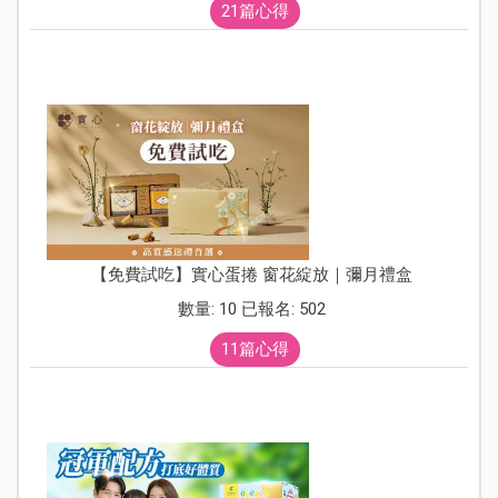
21篇心得
【免費試吃】實心蛋捲 窗花綻放｜彌月禮盒
數量: 10 已報名: 502
11篇心得