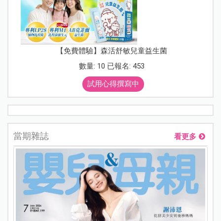
【免費體驗】森活舒敏兒童益生菌
數量: 10 已報名: 453
試用心得撰寫中
當期雜誌
看更多