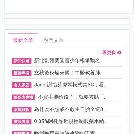
最新文章
熱門文章
看更多
新北割頸案受害少年楊承勳名...
新知快遞
立秋後秋燥來襲！中醫教養肺...
醫師專欄
Janet謝怡芬虎媽模式禁3C，看...
名人家庭
不買手機給孩子，就要被貼「...
部落客專欄
為什麼不想或不敢生二胎？這8...
家庭關係
0.05%阿托品近視控制眼藥水納...
寶貝健康
晚婚晚育是無法改變的現實，...
醫師專欄