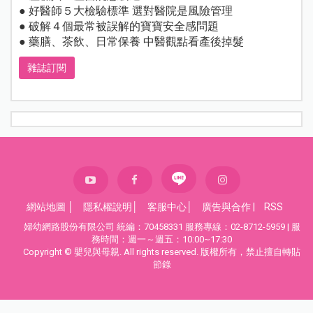
● 好醫師５大檢驗標準 選對醫院是風險管理
● 破解４個最常被誤解的寶寶安全感問題
● 藥膳、茶飲、日常保養 中醫觀點看產後掉髮
雜誌訂閱
網站地圖
│
隱私權說明
│
客服中心
│
廣告與合作
|
RSS
婦幼網路股份有限公司 統編：70458331 服務專線：02-8712-5959 | 服
務時間：週一～週五：10:00~17:30
Copyright © 嬰兒與母親. All rights reserved. 版權所有，禁止擅自轉貼
節錄