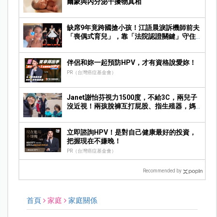
爾蒙與內分泌干擾物真相
缺席9年竟跨國搶小孩！江語晨淚訴機師前夫
「喪偶式育兒」，靠「法院認證關鍵」守住
撫養權
伴侶和妳一起預防HPV，才有資格說愛妳！
PR（台灣癌症基金會）
Janet謝怡芬視力1500度，不給3C，兩兒子
沒近視！兩孩脫褲互打屁股、指生殖器，媽
傻眼！
立即諮詢HPV！是對自己健康最好的投資，
把握現在不嫌晚！
PR（台灣癌症基金會）
Recommended by
首頁
家庭
家庭關係