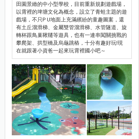
田園景緻的中小型學校，目前重新規劃遊戲場，
以霄裡的埤塘文化為概念，設立了青蛙主題的遊
戲場，不只P U地面上充滿繽紛的童趣圖案，還
有土丘溜滑梯、金屬雙管溜滑梯、水管隧道、旋
轉杯跟鳥巢鞦韆等遊具，也有一連串闖關挑戰的
攀爬架、拱型橋及烏龜跳樁，十分有趣好玩!現
在就跟著小資爸一起來玩霄裡國小吧～