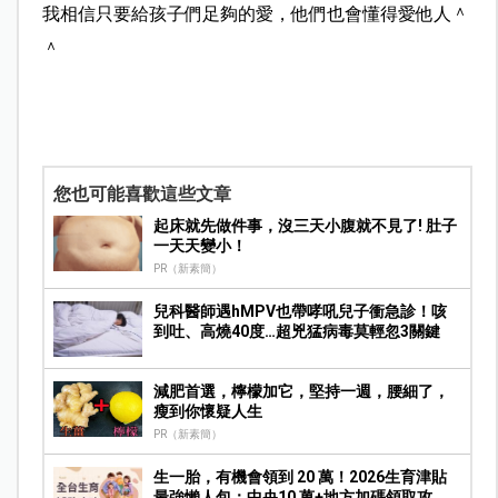
我相信只要給孩子們足夠的愛，他們也會懂得愛他人＾
＾
您也可能喜歡這些文章
起床就先做件事，沒三天小腹就不見了! 肚子
一天天變小！
PR（新素簡）
兒科醫師遇hMPV也帶哮吼兒子衝急診！咳
到吐、高燒40度…超兇猛病毒莫輕忽3關鍵
減肥首選，檸檬加它，堅持一週，腰細了，
瘦到你懷疑人生
PR（新素簡）
生一胎，有機會領到 20 萬！2026生育津貼
最強懶人包：中央10 萬+地方加碼領取攻