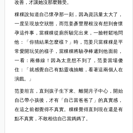
改善，才讓她沒那麼難受。
粿粿說知道自己懷孕那一刻，因為資訊量太大了，
一度呈現放空狀態，而范姜彥豐壓根沒有想到會懷
孕這件事，當粿粿從廁所驗完出來，一臉輕鬆地問
他：「你猜結果怎麼樣？」時，范姜只當粿粿是平
常愛開玩笑的樣子，當粿粿將驗孕棒遞到他面前，
一看：兩條線！因為太意想不到了，范姜當場傻
住：「就感覺自己有點靈魂抽離，看著這兩個人在
演戲。」
范姜坦言，直到孩子生下來、離開月子中心，開始
自己帶小孩後，才有「自己當爸爸了」的真實感，
在這之前都覺得不真實。粿粿覺得直到現在還是有
點不真實，不敢相信自己當媽媽了。