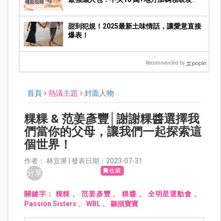
略！
甜到犯規！2025最新土味情話，讓愛意直接
爆表！
Recommended by
首頁
熱議主題
封面人物
粿粿 & 范姜彥豐│謝謝粿醬選擇我
們當你的父母，讓我們一起探索這
個世界！
作者： 林宜屏 | 發表日期：2023-07-31
收藏
分享
關鍵字：
粿粿
、
范姜彥豐
、
粿醬
、
全明星運動會
、
Passion Sisters
、
WBL
、
聽損寶寶