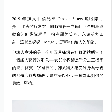
2019 年加入中信兄弟 Passion Sisters 啦啦隊，
是 PTT 表特版常客，同時擔任三立節目《全明星運
動會》紅隊隊經理，擁有甜美笑容、永遠活力四
射，這就是粿粿（Meigo，江瑋琳）給人的印象。
但讓人意外的是，今年五月粿粿在社群網站昭告了
一個讓人驚訝的消息──女兒小粿醬是千分之三機率
的聽損寶寶！字裡行間，卻又讓人感受到身為母親
的那份心疼與堅毅，是甜美以外，一種為母則強的
勇敢、堅強。