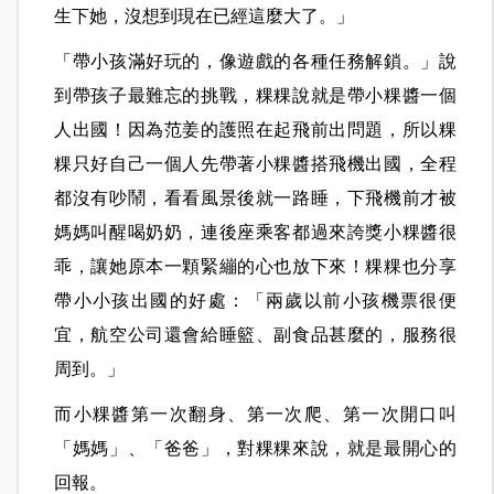
生下她，沒想到現在已經這麼大了。」
「帶小孩滿好玩的，像遊戲的各種任務解鎖。」說
到帶孩子最難忘的挑戰，粿粿說就是帶小粿醬一個
人出國！因為范姜的護照在起飛前出問題，所以粿
粿只好自己一個人先帶著小粿醬搭飛機出國，全程
都沒有吵鬧，看看風景後就一路睡，下飛機前才被
媽媽叫醒喝奶奶，連後座乘客都過來誇獎小粿醬很
乖，讓她原本一顆緊繃的心也放下來！粿粿也分享
帶小小孩出國的好處：「兩歲以前小孩機票很便
宜，航空公司還會給睡籃、副食品甚麼的，服務很
周到。」
而小粿醬第一次翻身、第一次爬、第一次開口叫
「媽媽」、「爸爸」，對粿粿來說，就是最開心的
回報。