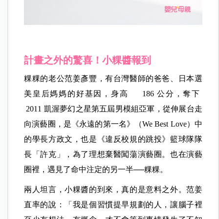
計畫之外的驚喜！小粿醬報到
粿粿的老公范姜彥豐，有台灣醫師的爸爸、日本選
美皇后媽媽的好基因，身高 186 公分，奪下
2011 凱渥夢幻之星第五屆男模組亞軍，從伸展台走
向演藝圈，是《永遠的第一名》（We Best Love）中
的學長方政文，也是《違反校規的跳投》籃球隊隊
長「許克」，為了理想棄醫闖蕩演藝圈。也在演藝
圈裡，遇見了命中注定的另一半──粿粿。
兩人坦言，小粿醬的到來，真的是意料之外。范姜
直率的說：「我是個習慣提早規劃的人，讓腦子裡