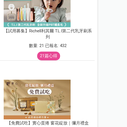
【試用募集】Richell利其爾 T.L.I第二代乳牙刷系
列
數量: 21 已報名: 432
21篇心得
【免費試吃】實心蛋捲 窗花綻放｜彌月禮盒