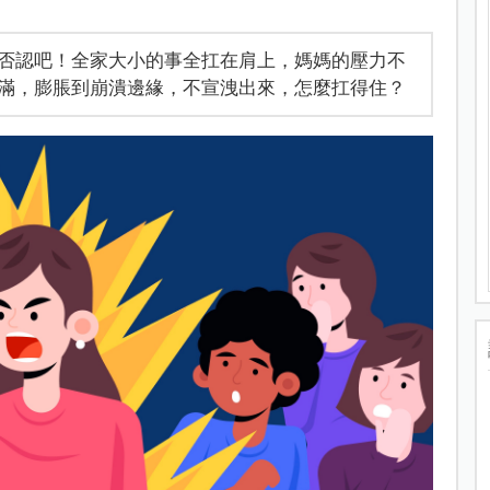
否認吧！全家大小的事全扛在肩上，媽媽的壓力不
滿，膨脹到崩潰邊緣，不宣洩出來，怎麼扛得住？