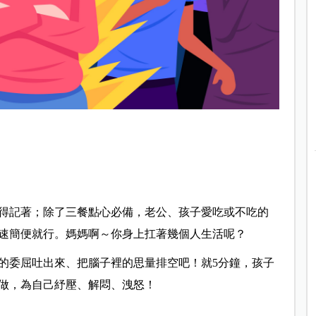
得記著；除了三餐點心必備，老公、孩子愛吃或不吃的
速簡便就行。媽媽啊～你身上扛著幾個人生活呢？
的委屈吐出來、把腦子裡的思量排空吧！就5分鐘，孩子
個做，為自己紓壓、解悶、洩怒！