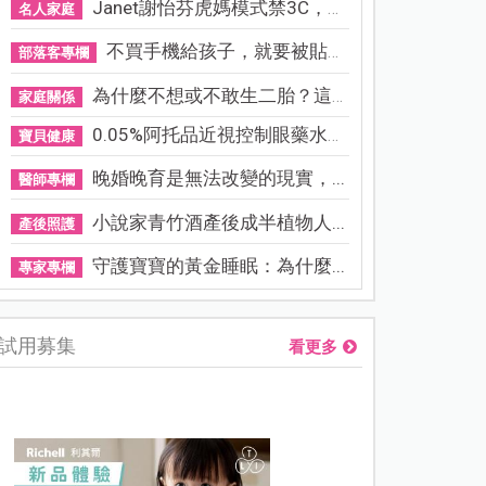
Janet謝怡芬虎媽模式禁3C，看...
名人家庭
不買手機給孩子，就要被貼「...
部落客專欄
為什麼不想或不敢生二胎？這8...
家庭關係
0.05%阿托品近視控制眼藥水納...
寶貝健康
晚婚晚育是無法改變的現實，...
醫師專欄
小說家青竹酒產後成半植物人...
產後照護
守護寶寶的黃金睡眠：為什麼...
專家專欄
試用募集
看更多