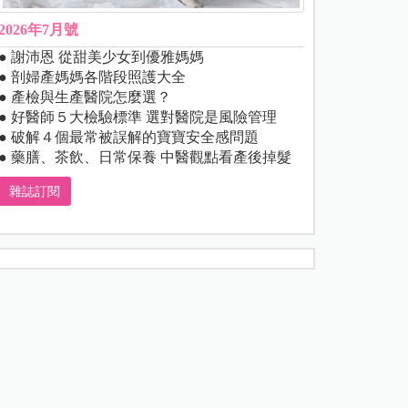
2026年7月號
● 謝沛恩 從甜美少女到優雅媽媽
● 剖婦產媽媽各階段照護大全
● 產檢與生產醫院怎麼選？
● 好醫師５大檢驗標準 選對醫院是風險管理
● 破解４個最常被誤解的寶寶安全感問題
● 藥膳、茶飲、日常保養 中醫觀點看產後掉髮
雜誌訂閱