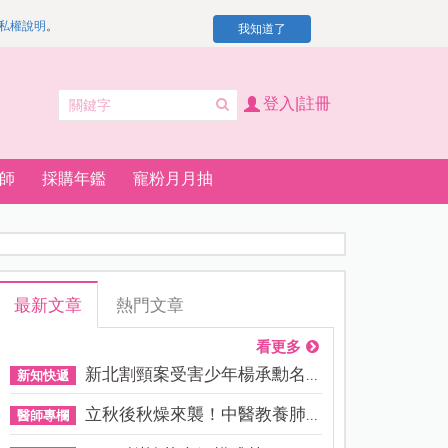
私權說明
。
我知道了
登入|註冊
師
採購年鑑
寵粉月月抽
最新文章
熱門文章
看更多
新北割頸案受害少年楊承勳名...
新知快遞
立秋後秋燥來襲！中醫教養肺...
醫師專欄