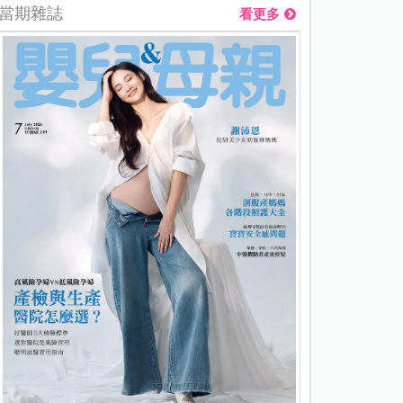
當期雜誌
看更多