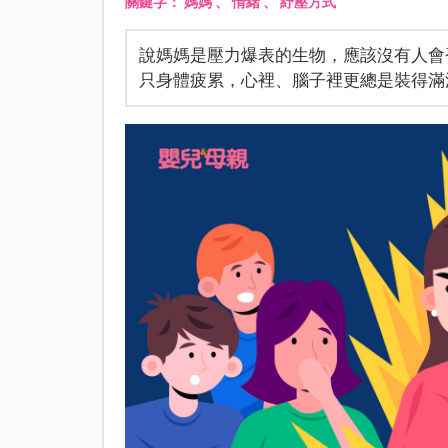
關鍵字：
媽媽
、
情緒
、
紓壓方式
說媽媽是壓力爆表的生物，應該沒有人會
只身體疲累，心裡、腦子裡更總是裝得滿