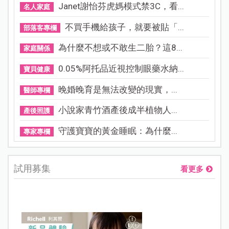
Janet謝怡芬虎媽模式禁3C，看...
名人家庭
不買手機給孩子，就要被貼「...
部落客專欄
為什麼不想或不敢生二胎？這8...
家庭關係
0.05%阿托品近視控制眼藥水納...
寶貝健康
晚婚晚育是無法改變的現實，...
醫師專欄
小說家青竹酒產後成半植物人...
產後照護
守護寶寶的黃金睡眠：為什麼...
專家專欄
試用募集
看更多