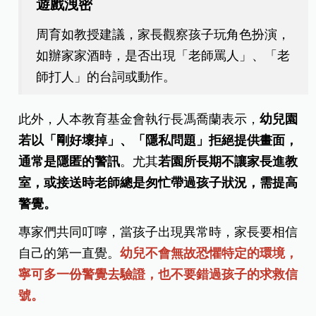
遊戲洩密
周育如教授建議，家長觀察孩子玩角色扮演，
如辦家家酒時，是否出現「老師罵人」、「老
師打人」的台詞或動作。
此外，人本教育基金會執行長馮喬蘭表示，
幼兒園
若以「剛好壞掉」、「隱私問題」拒絕提供畫面，
通常是隱匿的警訊
。尤其
若園所長期不讓家長進教
室，或接送時老師總是匆忙帶過孩子狀況，需提高
警覺。
專家們共同叮嚀，當孩子出現異常時，家長要相信
自己的第一直覺。
幼兒不會無故恐懼特定的環境，
寧可多一份警覺去驗證，也不要錯過孩子的求救信
號。