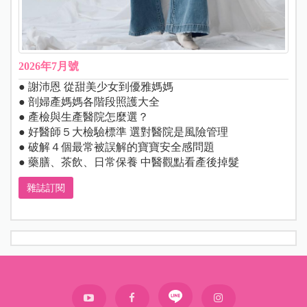
2026年7月號
● 謝沛恩 從甜美少女到優雅媽媽
● 剖婦產媽媽各階段照護大全
● 產檢與生產醫院怎麼選？
● 好醫師５大檢驗標準 選對醫院是風險管理
● 破解４個最常被誤解的寶寶安全感問題
● 藥膳、茶飲、日常保養 中醫觀點看產後掉髮
雜誌訂閱