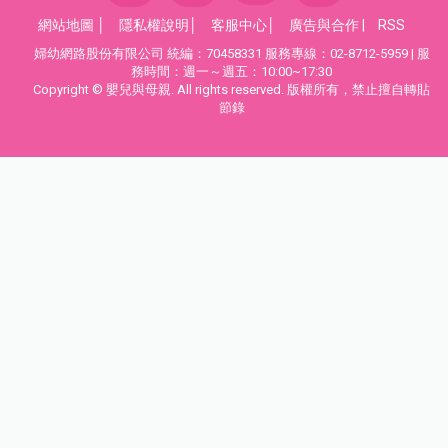
網站地圖
│
隱私權說明
│
客服中心
│
廣告與合作
|
RSS
婦幼網路股份有限公司 統編：70458331 服務專線：02-8712-5959 | 服
務時間：週一～週五：10:00~17:30
Copyright © 嬰兒與母親. All rights reserved. 版權所有，禁止擅自轉貼
節錄