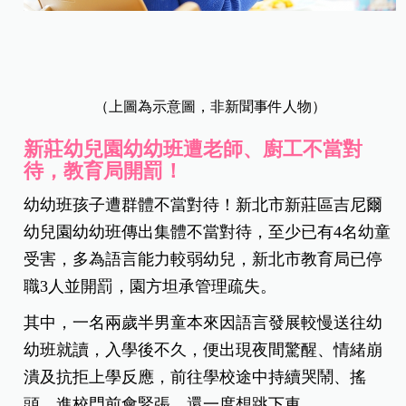
（上圖為示意圖，非新聞事件人物）
新莊幼兒園幼幼班遭老師、廚工不當對
待，教育局開罰！
幼幼班孩子遭群體不當對待！新北市新莊區吉尼爾
幼兒園幼幼班傳出集體不當對待，至少已有4名幼童
受害，多為語言能力較弱幼兒，新北市教育局已停
職3人並開罰，園方坦承管理疏失。
其中，一名兩歲半男童本來因語言發展較慢送往幼
幼班就讀，入學後不久，便出現夜間驚醒、情緒崩
潰及抗拒上學反應，前往學校途中持續哭鬧、搖
頭，進校門前會緊張，還一度想跳下車。