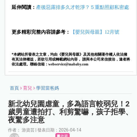
延伸閱讀：
產後惡露排多久才乾淨？５重點照顧私密處
更多精彩完整內容請參考：
【嬰兒與母親】12月號
*本網站所發表之文章，均由《嬰兒與母親》及其他相關著作權人依法擁
有其法律權益，若欲引用或轉載網站內容， 請與本公司來信接洽，違者將
依法處理。聯絡信箱：
webservice@mababy.com
首頁
育兒
學習當爸媽
新北幼兒園虐童，多為語言較弱兒！2
歲男童遭拍打、利剪驚嚇，孩子拒學、
夜驚多注意
作者： 游資芸 | 發表日期：2026-04-14
收藏