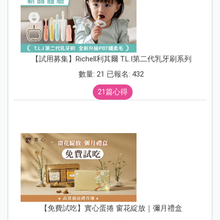
【試用募集】Richell利其爾 T.L.I第二代乳牙刷系列
數量: 21 已報名: 432
21篇心得
【免費試吃】實心蛋捲 窗花綻放｜彌月禮盒