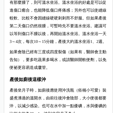
有那麼腫了，則可溫水坐浴。溫水坐浴的好處是可以促
進傷口癒合，也能降低傷口疼痛感；另外也可以使縫線
較軟、比較不會因縫線硬硬刺刺而不舒服。但如果產後
第二天傷口仍然很腫，可暫時先不要溫水坐浴。建議可
以等到傷口不腫以後，再開始溫水坐浴。溫水坐浴一天
3～4次，每次10～15分鐘，產後大約溫水坐浴1、2週。
如果會陰已經有三度或四度裂傷（如果有，醫師會主動
告知），要多吃蔬果多喝水，或請醫師開軟便劑，以免
便祕更容易造成廔管
。
產後如廁後這樣沖
產後坐月子時，如廁後應使用沖洗瓶（俗稱小可愛）裝
盛煮沸過的溫開水，由前往後沖會陰部，大小便後都要
沖，以減少感染。也可在水中加一點優碘，水與優碘的