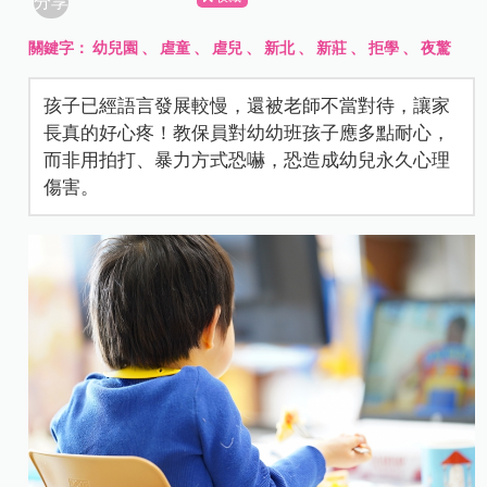
分享
關鍵字：
幼兒園
、
虐童
、
虐兒
、
新北
、
新莊
、
拒學
、
夜驚
孩子已經語言發展較慢，還被老師不當對待，讓家
長真的好心疼！教保員對幼幼班孩子應多點耐心，
而非用拍打、暴力方式恐嚇，恐造成幼兒永久心理
傷害。