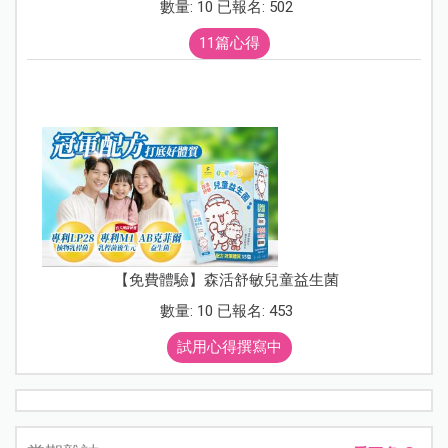
數量: 10 已報名: 502
11篇心得
【免費體驗】森活舒敏兒童益生菌
數量: 10 已報名: 453
試用心得撰寫中