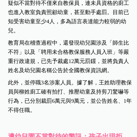
疑似不當對待不僅來自教保員，連未具資格的廚工
也進入教室負責照顧幼童，甚至動手處罰。目前已
知受害幼童至少4人，多為語言表達能力較弱的幼
兒。
教育局在稽查過程中，還發現幼兒園涉及「師生比
不符」以及「聘用未合格教保服務人員入班」等嚴
重行政違規，已先予裁處12萬元罰鍰，並將負責人
姓名及幼兒園名稱公告於全國教保資訊網。
此外，並停職3名涉案人員。據了解，王姓助理教保
員與柳姓廚工確有拍打、推壓幼童及持剪刀驚嚇等
行為，已分別裁罰6萬元與9萬元，並公告姓名、1年
不得任職。
遭幼兒園不當對待的警訊：孩子出現拒