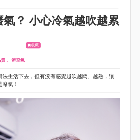
廢氣？ 小心冷氣越吹越累
收藏
品質
、
髒空氣
辦法生活下去，但有沒有感覺越吹越悶、越熱，讓
是廢氣！