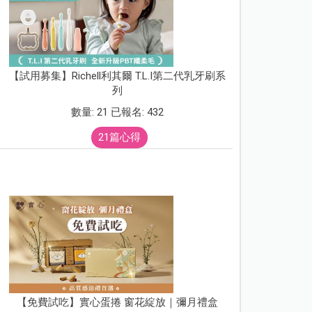
【試用募集】Richell利其爾 T.L.I第二代乳牙刷系
列
數量: 21 已報名: 432
21篇心得
【免費試吃】實心蛋捲 窗花綻放｜彌月禮盒