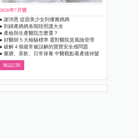
2026年7月號
● 謝沛恩 從甜美少女到優雅媽媽
● 剖婦產媽媽各階段照護大全
● 產檢與生產醫院怎麼選？
● 好醫師５大檢驗標準 選對醫院是風險管理
● 破解４個最常被誤解的寶寶安全感問題
● 藥膳、茶飲、日常保養 中醫觀點看產後掉髮
雜誌訂閱