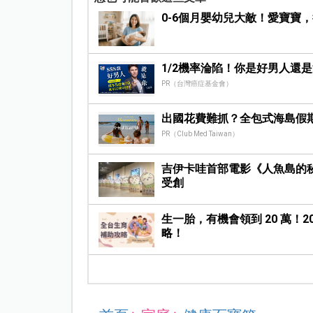
0-6個月嬰幼兒大敵！愛寶寶
1/2機率淪陷！你是好男人還
PR（台灣癌症基金會）
出國花費難抓？全包式海島假
PR（Club Med Taiwan）
吉伊卡哇首部電影《人魚島的
受創
生一胎，有機會領到 20 萬！
略！