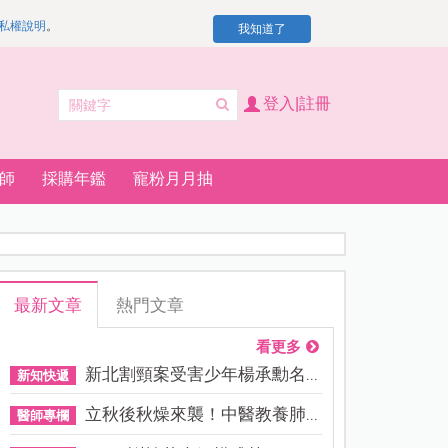
私權說明
。
我知道了
登入|註冊
師
採購年鑑
寵粉月月抽
最新文章
熱門文章
看更多
新北割頸案受害少年楊承勳名...
新知快遞
立秋後秋燥來襲！中醫教養肺...
醫師專欄