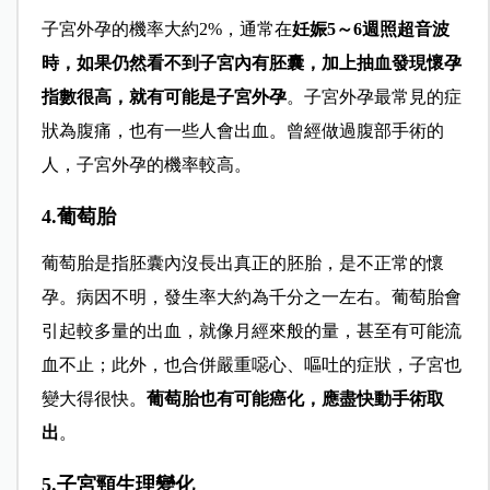
子宮外孕的機率大約2%，通常在
妊娠5～6週照超音波
時，如果仍然看不到子宮內有胚囊，加上抽血發現懷孕
指數很高，就有可能是子宮外孕
。子宮外孕最常見的症
狀為腹痛，也有一些人會出血。曾經做過腹部手術的
人，子宮外孕的機率較高。
4.葡萄胎
葡萄胎是指胚囊內沒長出真正的胚胎，是不正常的懷
孕。病因不明，發生率大約為千分之一左右。葡萄胎會
引起較多量的出血，就像月經來般的量，甚至有可能流
血不止；此外，也合併嚴重噁心、嘔吐的症狀，子宮也
變大得很快。
葡萄胎也有可能癌化，應盡快動手術取
出
。
5.子宮頸生理變化