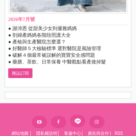
2026年7月號
● 謝沛恩 從甜美少女到優雅媽媽
● 剖婦產媽媽各階段照護大全
● 產檢與生產醫院怎麼選？
● 好醫師５大檢驗標準 選對醫院是風險管理
● 破解４個最常被誤解的寶寶安全感問題
● 藥膳、茶飲、日常保養 中醫觀點看產後掉髮
雜誌訂閱
網站地圖
│
隱私權說明
│
客服中心
│
廣告與合作
|
RSS