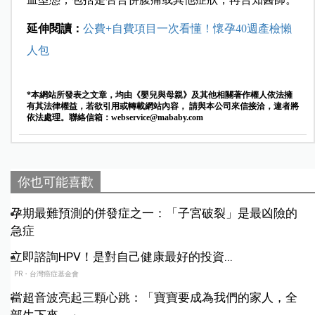
延伸閱讀：
公費+自費項目一次看懂！懷孕40週產檢懶
人包
*本網站所發表之文章，均由《嬰兒與母親》及其他相關著作權人依法擁
有其法律權益，若欲引用或轉載網站內容， 請與本公司來信接洽，違者將
依法處理。聯絡信箱：
webservice@mababy.com
你也可能喜歡
孕期最難預測的併發症之一：「子宮破裂」是最凶險的
急症
立即諮詢HPV！是對自己健康最好的投資...
PR・台灣癌症基金會
當超音波亮起三顆心跳：「寶寶要成為我們的家人，全