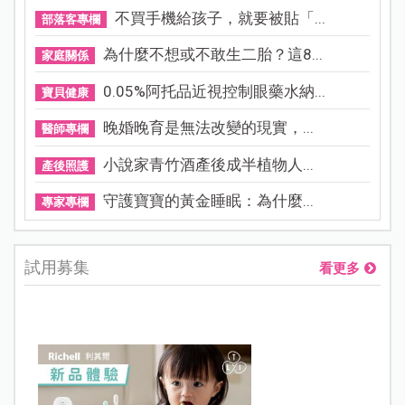
不買手機給孩子，就要被貼「...
部落客專欄
為什麼不想或不敢生二胎？這8...
家庭關係
0.05%阿托品近視控制眼藥水納...
寶貝健康
晚婚晚育是無法改變的現實，...
醫師專欄
小說家青竹酒產後成半植物人...
產後照護
守護寶寶的黃金睡眠：為什麼...
專家專欄
試用募集
看更多