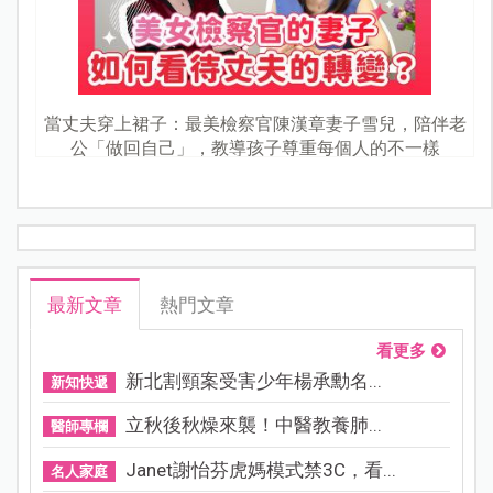
當丈夫穿上裙子：最美檢察官陳漢章妻子雪兒，陪伴老
公「做回自己」，教導孩子尊重每個人的不一樣
最新文章
熱門文章
看更多
新北割頸案受害少年楊承勳名...
新知快遞
立秋後秋燥來襲！中醫教養肺...
醫師專欄
Janet謝怡芬虎媽模式禁3C，看...
名人家庭