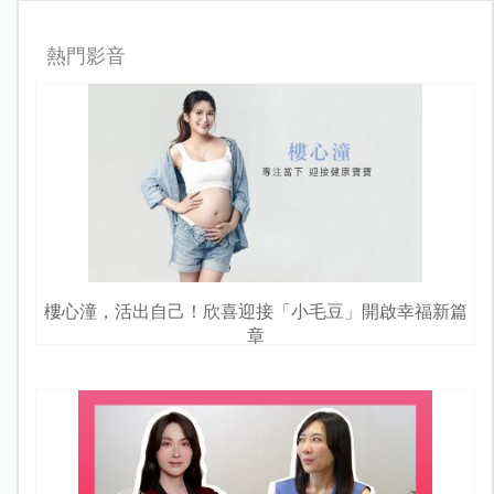
熱門影音
樓心潼，活出自己！欣喜迎接「小毛豆」開啟幸福新篇
章