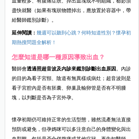
血量較多、有腹痛症狀、掉出血塊或不明組織，都必須
盡快就醫（如果有塊狀物體掉出，應放置於容器中，帶
給醫師鑑別診斷）。
延伸閱讀：
幾週可以聽到心跳？何時知道性別？懷孕初
期熱搜問題全解析！
怎麼知道是哪一種原因導致出血？
醫師會
透過照超音波及內診來鑑別診斷出血原因
。內診
的目的為看子宮頸、陰道有無異樣或病灶；超音波則是
看子宮腔內是否有胚囊、卵巢及輸卵管是否有不明腫
塊，以判斷是否為子宮外孕。
懷孕初期仍可維持正常的生活型態，雖然流產無法直接
預防或避免，但孕媽咪可以多注意自己的身體變化與出
血型態，包括是否合併腹痛或其他症狀，再告知醫師。