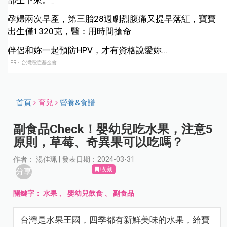
部生下來。」
孕婦兩次早產，第三胎28週劇烈腹痛又提早落紅，寶寶
出生僅1320克，醫：用時間搶命
伴侶和妳一起預防HPV，才有資格說愛妳...
PR・台灣癌症基金會
首頁
育兒
營養&食譜
副食品Check！嬰幼兒吃水果，注意5
原則，草莓、奇異果可以吃嗎？
作者： 湯佳珮 | 發表日期：2024-03-31
收藏
分享
關鍵字：
水果
、
嬰幼兒飲食
、
副食品
台灣是水果王國，四季都有新鮮美味的水果，給寶