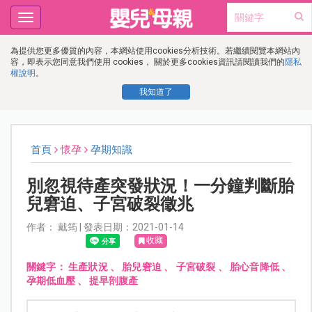
Toggle
navigation
為提供您更多優質的內容，本網站使用cookies分析技術。若繼續閱覽本網站內
容，即表示您同意我們使用 cookies， 關於更多cookies資訊請閱讀我們的
隱私
權說明
。
我知道了
首頁
懷孕
孕期知識
別忽視待產突發狀況！一分鐘判斷胎
兒窘迫、子宮破裂徵兆
作者： 戴筠 | 發表日期：2021-01-14
收藏
關鍵字：
生產狀況
、
胎兒窘迫
、
子宮破裂
、
胎心音降低
、
孕期低血壓
、
提早剖腹產