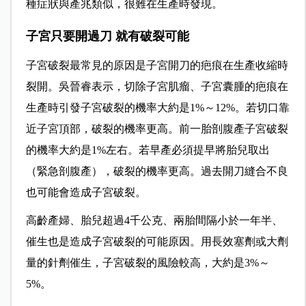
種症狀與產兆類似，很難在生產時發現。
子宮只要開過刀 就有破裂可能
子宮破裂最常見的原因是子宮開刀的疤痕在生產收縮時
裂開。
吳晉睿表示，切除子宮肌瘤、子宮囊腫的疤痕在
生產時引發子宮破裂的機率大約是1%～12%。若切口靠
近子宮頂部，破裂的機率更高。前一胎剖腹產子宮破裂
的機率大約是1%左右。若早產必須提早將胎兒取出
（緊急剖腹產），破裂的機率更高。過去開刀縫合不良
也可能會造成子宮破裂。
高齡產婦、胎兒超過4千公克、兩胎間隔小於一年半、
催生也是造成子宮破裂的可能原因。用長效塞劑或大劑
量的針劑催生，子宮破裂的風險較高，大約是3%～
5%。