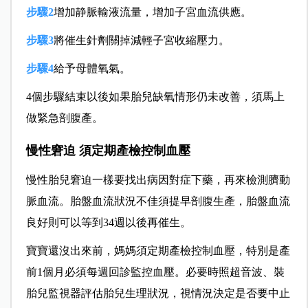
步驟2
增加静脈輸液流量，增加子宮血流供應
。
步驟3
將催生針劑關掉減輕子宮收縮壓力。
步驟4
給予母體氧氣。
4個步驟結束以後如果
胎兒缺氧情形仍未改善，須馬上
做緊急剖腹產。
慢性窘迫 須定期產檢控制血壓
慢性胎
兒窘迫一樣要找出病因對症下藥，再來檢測臍動
脈血流。胎盤血流狀況不佳須提早剖腹生產，胎盤血流
良
好則可以等到34週
以後再催生。
寶寶還沒出來前，媽媽須
定期產檢控制血
壓，特別是產
前1個月必須
每週回診監控血壓。必要時照超音波、裝
胎兒監視器評估胎兒生理狀況，視情況決定是否要中止