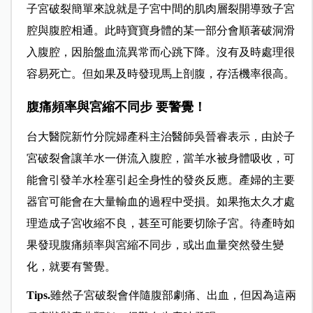
子宮破裂簡單來說就是子宮中間的肌肉層裂開導致子宮
腔與腹腔相通。此時寶寶身體的某一部分會順著破洞滑
入腹腔，因胎盤血流異常而心跳下降。沒有及時處理很
容易死亡。但如果及時發現馬上剖腹，存活機率很高。
腹痛頻率與宮縮不同步 要警覺！
台大醫院新竹分院婦產科主治醫師
吳晉睿表示，由於子
宮破裂會讓羊水一併流入腹腔，當羊水被身體吸收，可
能會引發羊水栓塞引起全身性的發炎反應。產婦的主要
器官可能會在大量輸血的過程中受損。如果拖太久才處
理造成子宮收縮不良，甚至可能要切除子宮。待產時如
果發現腹痛頻率與宮縮不同步，或出血量突然發生變
化，就要有警覺。
Tips.
雖然子宮破裂會伴隨腹部劇痛、出血，但因為這兩