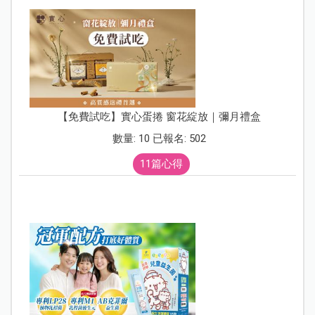
【免費試吃】實心蛋捲 窗花綻放｜彌月禮盒
數量: 10 已報名: 502
11篇心得