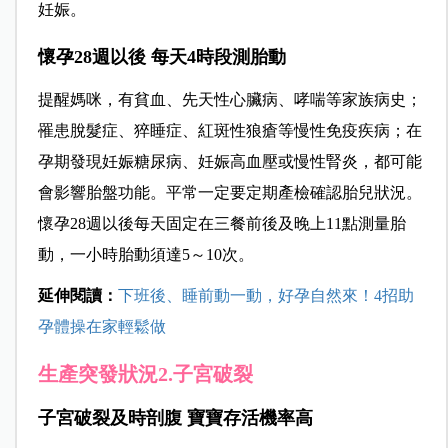
妊娠。
懷孕28週以後 每天4時段測胎動
提醒媽咪，有貧血、先天性心臟病、哮喘等家族病史；
罹患脫髮症、猝睡症、紅斑性狼瘡等慢性免疫疾病；在
孕期發現妊娠糖尿病、妊娠高血壓或慢性腎炎，都可能
會影響胎盤功能。平常一定要定期產檢確認胎兒狀況。
懷孕
28
週以後每天固定在三餐前後及晚上
11
點測量胎
動，一小時胎動須達5～10次。
延伸閱讀：
下班後、睡前動一動，好孕自然來！4招助
孕體操在家輕鬆做
生產突發狀況2.子宮破裂
子宮破裂及時剖腹 寶寶存活機率高