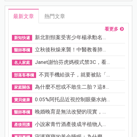
最新文章
熱門文章
看更多
新北割頸案受害少年楊承勳名...
新知快遞
立秋後秋燥來襲！中醫教養肺...
醫師專欄
Janet謝怡芬虎媽模式禁3C，看...
名人家庭
不買手機給孩子，就要被貼「...
部落客專欄
為什麼不想或不敢生二胎？這8...
家庭關係
0.05%阿托品近視控制眼藥水納...
寶貝健康
晚婚晚育是無法改變的現實，...
醫師專欄
小說家青竹酒產後成半植物人...
產後照護
守護寶寶的黃金睡眠：為什麼...