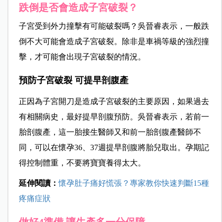
跌倒是否會造成子宮破裂？
子宮受到外力撞擊有可能破裂嗎？
吳晉睿表示，一般跌
倒不大可能會造成子宮破裂。除非是車禍等級的強烈撞
擊，才可能會出現子宮破裂的情況。
預防子宮破裂 可提早剖腹產
正因為
子宮開刀是造成子宮破裂的主要原因，如果過去
有相關病史，最好提早剖腹預防。
吳晉睿表示，若
前一
胎剖腹產，這一胎接生醫師又和前一胎剖腹產醫師不
同，可以在
懷孕36、37週
提早剖腹將胎兒取出。孕期記
得控制體重，不要將寶寶養得太大。
延伸閱讀：
懷孕肚子痛好慌張？專家教你快速判斷15種
疼痛症狀