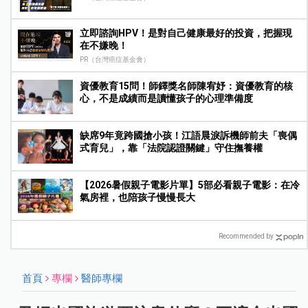
立即諮詢HPV！是對自己健康最好的投資，把握現
在不嫌晚！
PR（台灣癌症基金會）
資優教育15問！師鐸獎名師陳宥妤：資優教育的核
心，不是成績而是讀懂孩子的心理準備度
缺席9年竟跨國搶小孩！江語晨淚訴機師前夫「喪偶
式育兒」，靠「法院認證關鍵」守住撫養權
【2026暑假親子電影片單】5部必看親子電影：在冷
氣房裡，也陪孩子慢慢長大
Recommended by
首頁
專欄
醫師專欄