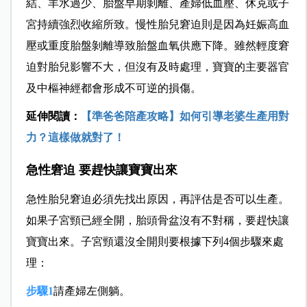
結、羊水過少、胎盤早期剝離、產婦低血壓、休克或子
宮持續強烈收縮所致。
慢性胎
兒窘迫則是因為妊娠高血
壓或重度胎盤剝離導致胎盤血氧供應下降。雖然輕度窘
迫對胎兒影響不大，但沒有及時處理，寶寶的主要器官
及中樞神經都會形成不可逆的損傷。
延伸閱讀：
【準爸爸陪產攻略】如何引導老婆生產用對
力？這樣做就對了！
急性窘迫 要趕快讓寶寶出來
急性胎
兒窘迫必須先找出原因，再評估是否可以生產。
如果子宮頸已經全開，胎頭骨盆沒有不對稱，要趕快讓
寶寶出來。子宮頸還沒全開則要根據下
列4個步
驟來處
理：
步驟1
請產婦左側躺。