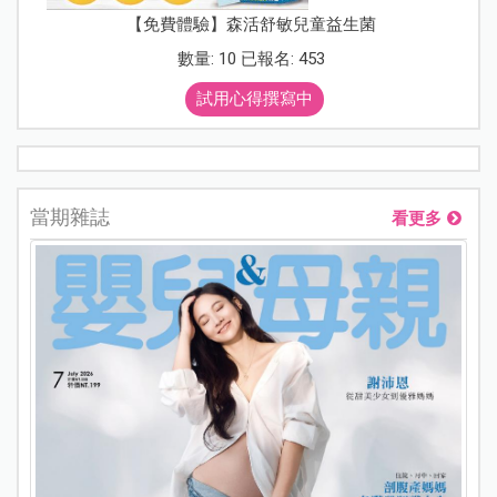
【免費體驗】森活舒敏兒童益生菌
數量: 10 已報名: 453
試用心得撰寫中
當期雜誌
看更多