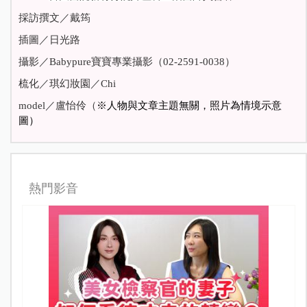
採訪撰文／戴筠
插圖／日光路
攝影／Babypure寶寶專業攝影（02-2591-0038）
梳化／琪幻妝園／Chi
model
／盧怡伶（
※人物與文章主題無關，照片為情境示意
圖）
熱門影音