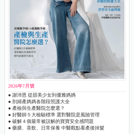
2026年7月號
● 謝沛恩 從甜美少女到優雅媽媽
● 剖婦產媽媽各階段照護大全
● 產檢與生產醫院怎麼選？
● 好醫師５大檢驗標準 選對醫院是風險管理
● 破解４個最常被誤解的寶寶安全感問題
● 藥膳、茶飲、日常保養 中醫觀點看產後掉髮