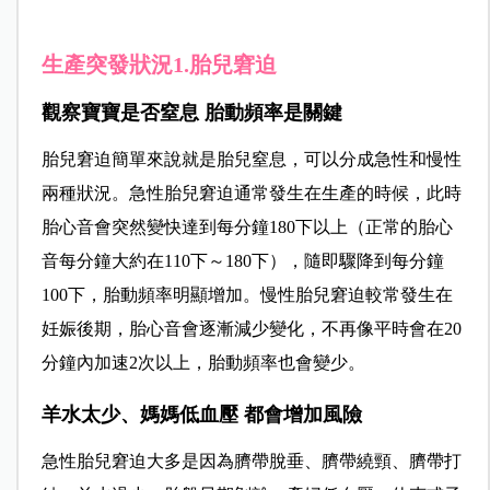
生產突發狀況1
.
胎兒窘迫
觀察寶寶是否窒息
胎動頻率是關鍵
胎兒窘迫簡單來說就是胎兒窒息，可以分成急性和慢性
兩種狀況。
急性胎
兒窘迫通常發生在生產的時候，此時
胎心音會突然變快達到
每分鐘180下以上（正常的胎心
音每分鐘大約在110下～180下），隨即驟降到每分鐘
100下，胎動頻率明顯增加。慢性胎兒窘迫較常發生在
妊娠後期，胎心音會逐漸減少變化，不再像平時會在20
分鐘內加速2次以
上，胎動頻率也會變少。
羊水太少、媽媽低血壓 都會增加風險
急性胎
兒窘迫大多是因為臍帶脫垂、臍帶繞頸、臍帶打