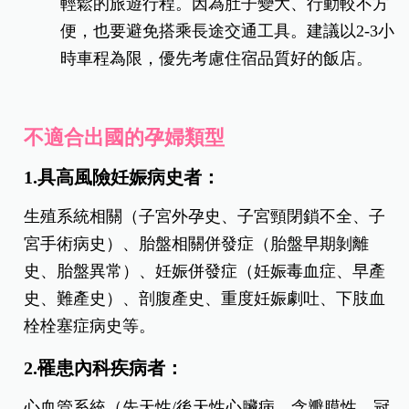
輕鬆的旅遊行程。因為肚子變大、行動較不方
便，也要避免搭乘長途交通工具。建議以2-3小
時車程為限，優先考慮住宿品質好的飯店。
不適合出國的孕婦類型
1.具高風險妊娠病史者：
生殖系統相關（子宮外孕史、子宮頸閉鎖不全、子
宮手術病史）、胎盤相關併發症（胎盤早期剝離
史、胎盤異常）、妊娠併發症（妊娠毒血症、早產
史、難產史）、剖腹產史、重度妊娠劇吐、下肢血
栓栓塞症病史等。
2.罹患內科疾病者：
心血管系統（先天性/後天性心臟病、含瓣膜性、冠