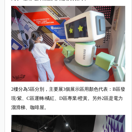
2樓分為5區分別，主要展3個展示區用顏色代表：B區發
現/紫、C區運轉/橘紅、D區專業/橙黃。另外2區是電力
溜滑梯、咖啡屋。