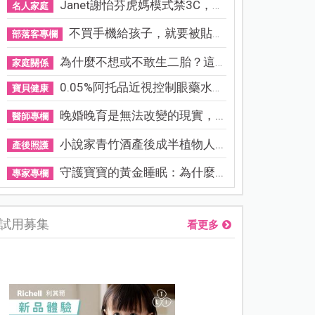
Janet謝怡芬虎媽模式禁3C，看...
名人家庭
不買手機給孩子，就要被貼「...
部落客專欄
為什麼不想或不敢生二胎？這8...
家庭關係
0.05%阿托品近視控制眼藥水納...
寶貝健康
晚婚晚育是無法改變的現實，...
醫師專欄
小說家青竹酒產後成半植物人...
產後照護
守護寶寶的黃金睡眠：為什麼...
專家專欄
試用募集
看更多