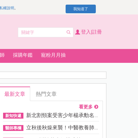
私權說明
。
我知道了
登入|註冊
師
採購年鑑
寵粉月月抽
最新文章
熱門文章
看更多
新北割頸案受害少年楊承勳名...
新知快遞
立秋後秋燥來襲！中醫教養肺...
醫師專欄