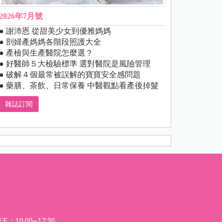
2026年7月號
● 謝沛恩 從甜美少女到優雅媽媽
● 剖婦產媽媽各階段照護大全
● 產檢與生產醫院怎麼選？
● 好醫師５大檢驗標準 選對醫院是風險管理
● 破解４個最常被誤解的寶寶安全感問題
● 藥膳、茶飲、日常保養 中醫觀點看產後掉髮
雜誌訂閱
：10:00~17:30