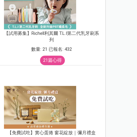
【試用募集】Richell利其爾 T.L.I第二代乳牙刷系
列
數量: 21 已報名: 432
21篇心得
【免費試吃】實心蛋捲 窗花綻放｜彌月禮盒