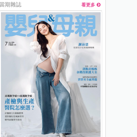
當期雜誌
看更多