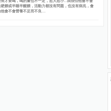
長才要喝，喝的量也不一定，忽大忽小...我很怕他會不會
法硬餵或半睡半醒餵，活動力都沒有問題，也沒有病兆，會
他會不會營養不足而不良....