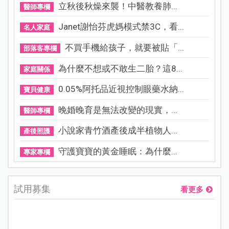
立秋後秋燥來襲！中醫教養肺...
醫師專欄
Janet謝怡芬虎媽模式禁3C，看...
名人家庭
不買手機給孩子，就要被貼「...
部落客專欄
為什麼不想或不敢生二胎？這8...
家庭關係
0.05%阿托品近視控制眼藥水納...
寶貝健康
晚婚晚育是無法改變的現實，...
醫師專欄
小說家青竹酒產後成半植物人...
產後照護
守護寶寶的黃金睡眠：為什麼...
專家專欄
試用募集
看更多