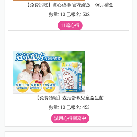
【免費試吃】實心蛋捲 窗花綻放｜彌月禮盒
數量: 10 已報名: 502
11篇心得
【免費體驗】森活舒敏兒童益生菌
數量: 10 已報名: 453
試用心得撰寫中