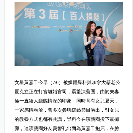
女星黃嘉千今早（7/6）被媒體爆料與加拿大籍老公
夏克立正在打官離婚官司，震驚演藝圈，由於夫妻
倆一直給人鰜鰈情深的印象，同時育有女兒夏天，
一家感情融洽，曾多次參與綜藝節目演出，對女兒
的教養方式也都有共識，豈料今在演藝圈投下震撼
彈，連演藝圈好友竇智孔出面為黃嘉千抱屈，在臉