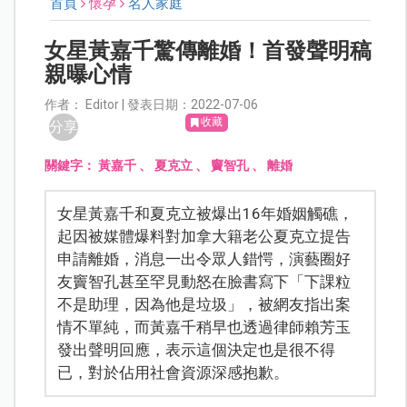
首頁
懷孕
名人家庭
女星黃嘉千驚傳離婚！首發聲明稿
親曝心情
作者： Editor | 發表日期：2022-07-06
收藏
分享
關鍵字：
黃嘉千
、
夏克立
、
竇智孔
、
離婚
女星黃嘉千和夏克立被爆出16年婚姻觸礁，
起因被媒體爆料對加拿大籍老公夏克立提告
申請離婚，消息一出令眾人錯愕，演藝圈好
友竇智孔甚至罕見動怒在臉書寫下「下課粒
不是助理，因為他是垃圾」，被網友指出案
情不單純，而黃嘉千稍早也透過律師賴芳玉
發出聲明回應，表示這個決定也是很不得
已，對於佔用社會資源深感抱歉。