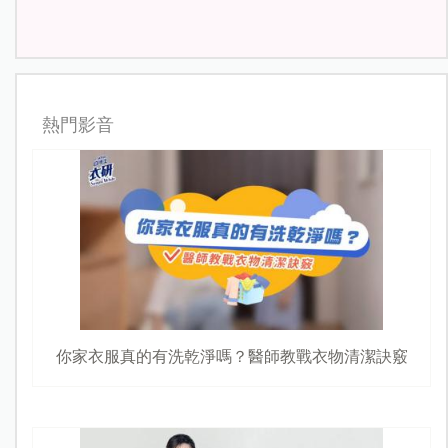
熱門影音
你家衣服真的有洗乾淨嗎？醫師教戰衣物清潔訣竅