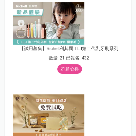
【試用募集】Richell利其爾 T.L.I第二代乳牙刷系列
數量: 21 已報名: 432
21篇心得