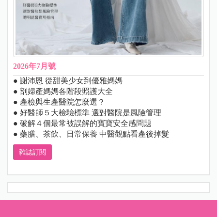
2026年7月號
● 謝沛恩 從甜美少女到優雅媽媽
● 剖婦產媽媽各階段照護大全
● 產檢與生產醫院怎麼選？
● 好醫師５大檢驗標準 選對醫院是風險管理
● 破解４個最常被誤解的寶寶安全感問題
● 藥膳、茶飲、日常保養 中醫觀點看產後掉髮
雜誌訂閱