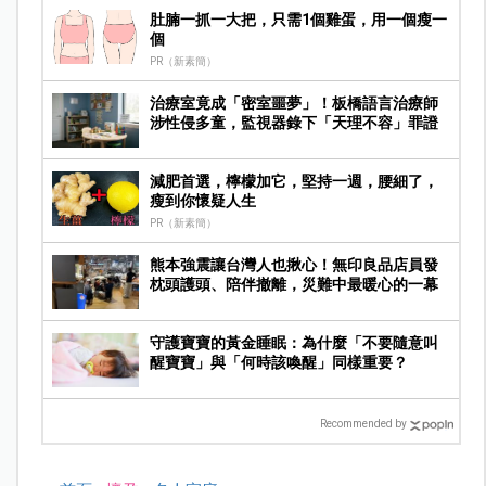
肚腩一抓一大把，只需1個雞蛋，用一個瘦一
個
PR（新素簡）
治療室竟成「密室噩夢」！板橋語言治療師
涉性侵多童，監視器錄下「天理不容」罪證
減肥首選，檸檬加它，堅持一週，腰細了，
瘦到你懷疑人生
PR（新素簡）
熊本強震讓台灣人也揪心！無印良品店員發
枕頭護頭、陪伴撤離，災難中最暖心的一幕
守護寶寶的黃金睡眠：為什麼「不要隨意叫
醒寶寶」與「何時該喚醒」同樣重要？
Recommended by