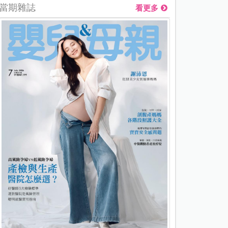
當期雜誌
看更多