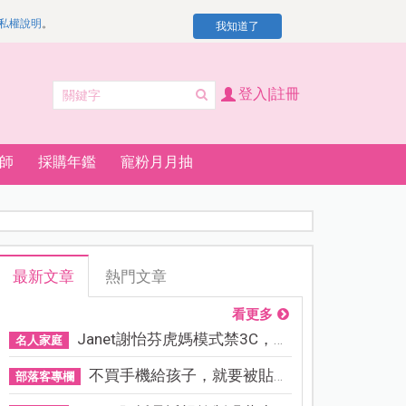
私權說明
。
我知道了
登入|註冊
師
採購年鑑
寵粉月月抽
最新文章
熱門文章
看更多
Janet謝怡芬虎媽模式禁3C，看...
名人家庭
不買手機給孩子，就要被貼「...
部落客專欄