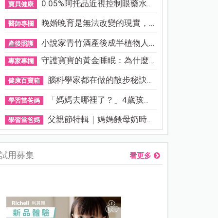
0.05%阿托品近視控制眼藥水納...
寶貝健康
晚婚晚育是無法改變的現實，...
醫師專欄
小說家青竹酒產後成半植物人...
產後照護
守護寶寶的黃金睡眠：為什麼...
專家專欄
腦科學家都在做的散步秘訣！...
健康百寶箱
「媽媽去哪裡了？」4歲孩子還...
學習當爸媽
父親節特輯｜媽媽餵母奶時，...
學習當爸媽
試用募集
看更多