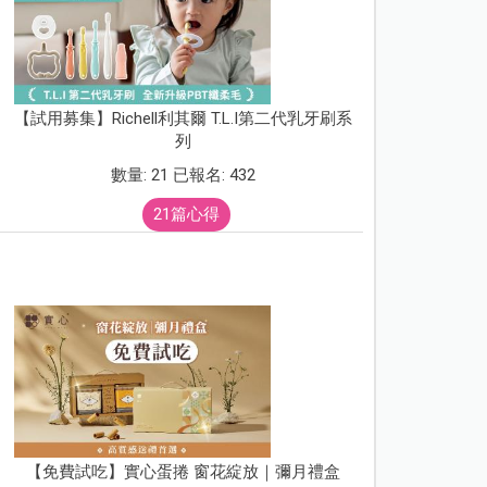
【試用募集】Richell利其爾 T.L.I第二代乳牙刷系
列
數量: 21 已報名: 432
21篇心得
【免費試吃】實心蛋捲 窗花綻放｜彌月禮盒