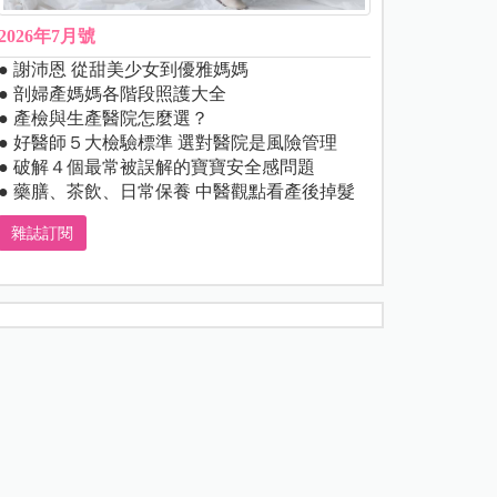
2026年7月號
● 謝沛恩 從甜美少女到優雅媽媽
● 剖婦產媽媽各階段照護大全
● 產檢與生產醫院怎麼選？
● 好醫師５大檢驗標準 選對醫院是風險管理
● 破解４個最常被誤解的寶寶安全感問題
● 藥膳、茶飲、日常保養 中醫觀點看產後掉髮
雜誌訂閱