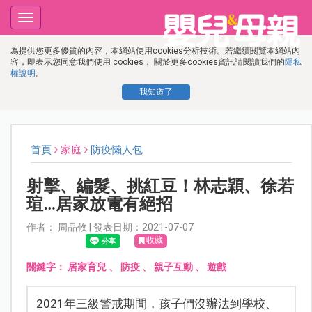
Toggle
navigation
為提供您更多優質的內容，本網站使用cookies分析技術。若繼續閱覽本網站內
容，即表示您同意我們使用 cookies， 關於更多cookies資訊請閱讀我們的
隱私
權說明
。
我知道了
首頁
家庭
防疫懶人包
射擊、編髮、挑紅豆！林志穎、徐若
瑄…居家放電有絕招
作者： 周品攸 | 發表日期：2021-07-07
收藏
關鍵字：
居家育兒
、
防疫
、
親子互動
、
遊戲
2021年三級警戒期間，孩子們沒辦法到學校、