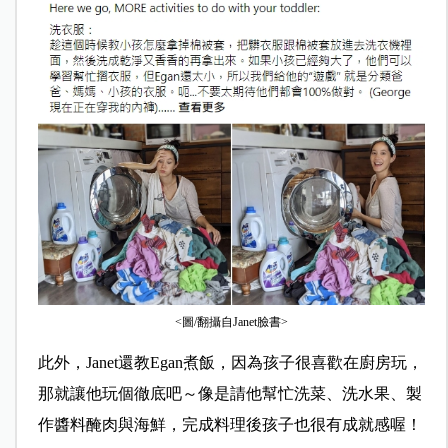
<圖/翻攝自Janet臉書>
此外，Janet還教Egan煮飯，因為孩子很喜歡在廚房玩，
那就讓他玩個徹底吧～像是請他幫忙洗菜、洗水果、製
作醬料醃肉與海鮮，完成料理後孩子也很有成就感喔！