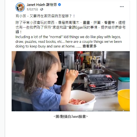
<圖/翻攝自Janet臉書>