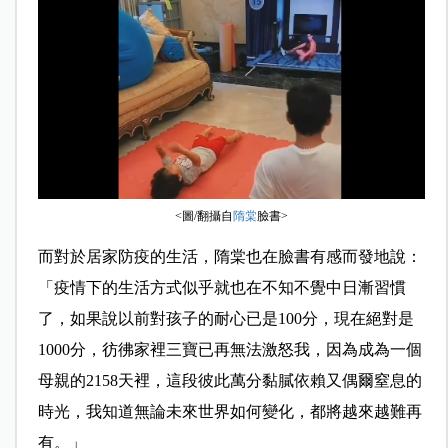
<圖/翻攝自
隋棠
臉書>
而對於居家防疫的生活，隋棠也在臉書有感而發地說：
「疫情下的生活方式似乎就也在不知不覺中日漸習慣
了，如果說以前對孩子的耐心已是100分，現在絕對是
1000分，彷彿家裡三寶已再無法激怒我，因為成為一個
母親的2158天裡，這段彼此萬分黏膩依賴又偶爾窒息的
時光，我知道無論未來世界如何變化，都將越來越難再
有。」