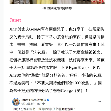
<圖/翻攝自賈靜雯臉書>
Janet
Janet與丈夫George育有兩個兒子，也分享了一些居家防
疫的親子活動，除了平常小孩會玩的東西，像是樂高積
木、畫畫、拼圖、看書等，還可以一起幫忙做家事！其
中一個就是「洗衣服」，除了教孩子怎麼拿棉被被套、
把髒衣服跟棉被套放進洗衣機哩，洗好再來出來。等孩
子大一點還能教他們摺衣服，不過Egan還太小，所以
Janet給他的“遊戲” 就是分類爸爸、媽媽、小孩的衣服。
不過她笑稱：「不要太期待他們都會100%做對。」因
為孩子把她的內褲分給了爸爸George（笑）！