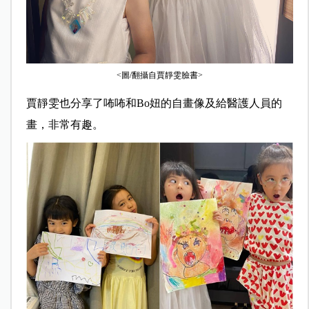
<圖/翻攝自賈靜雯臉書>
賈靜雯也分享了咘咘和Bo妞的自畫像及給醫護人員的
畫，非常有趣。