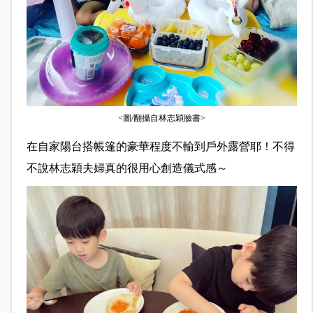
<圖/翻攝自林志穎臉書>
在自家陽台搭帳篷的豪華程度不輸到戶外露營耶！不得
不說林志穎夫婦真的很用心創造儀式感～