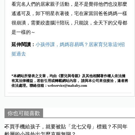
看完名人們的居家親子活動，是不是覺得他們也沒那麼
遙遙可及，卸下明星衣著後，宅在家當回爸爸媽媽一樣
很崩潰，需要絞盡腦汁陪玩，只能說，全天下的父母都
是一樣的～
延伸閱讀：
小孩停課，媽媽容易嗎？居家育兒靠這9招
挺過去
*本網站所發表之文章，均由《嬰兒與母親》及其他相關著作權人依法擁
有其法律權益，若欲引用或轉載網站內容， 請與本公司來信接洽，違者將
依法處理。聯絡信箱：
webservice@mababy.com
你也可能喜歡
不買手機給孩子，就要被貼「北七父母」標籤？不同年
齡層的小孩外出怎麼克服無聊？