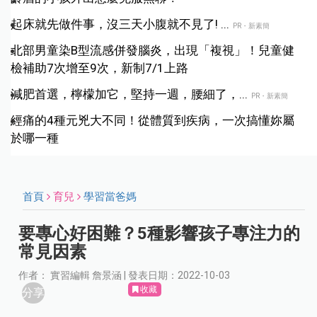
起床就先做件事，沒三天小腹就不見了! ...
PR・新素簡
北部男童染B型流感併發腦炎，出現「複視」！兒童健
檢補助7次增至9次，新制7/1上路
減肥首選，檸檬加它，堅持一週，腰細了，...
PR・新素簡
經痛的4種元兇大不同！從體質到疾病，一次搞懂妳屬
於哪一種
首頁
育兒
學習當爸媽
要專心好困難？5種影響孩子專注力的
常見因素
作者： 實習編輯 詹景涵 | 發表日期：2022-10-03
收藏
分享