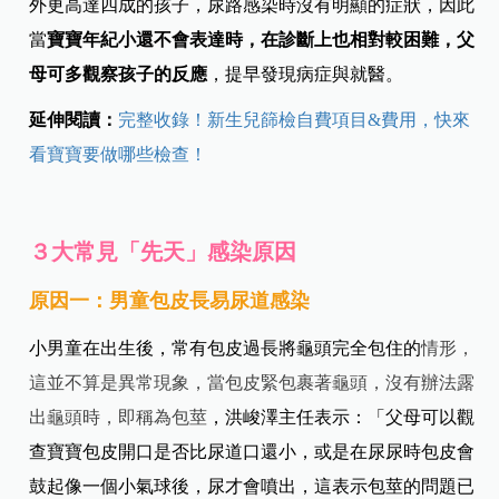
外更高達四成的孩子，尿路感染時沒有明顯的症狀，因此
當
寶寶年紀小還不會表達時，在診斷上也相對較困難，父
母可多觀察孩子的反應
，提早發現病症與就醫。
延伸閱讀：
完整收錄！新生兒篩檢自費項目&費用，快來
看寶寶要做哪些檢查！
３大常見「先天」感染原因
原因一：男童包皮長易尿道感染
小男童在出生後，常有包皮過長將龜頭完全包住的
情形，
這並不算是異常現象，當包皮緊包裹著龜頭，沒有辦法露
出龜頭時，即稱為包莖
，洪峻澤主任表示：「父母可以觀
查寶寶包皮開口是否比尿道口還小，或是在尿尿時包皮會
鼓起像一個小氣球後，尿才會噴出，這表示包莖的問題已