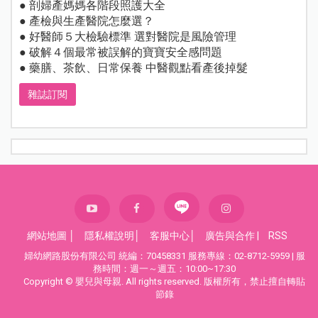
● 剖婦產媽媽各階段照護大全
● 產檢與生產醫院怎麼選？
● 好醫師５大檢驗標準 選對醫院是風險管理
● 破解４個最常被誤解的寶寶安全感問題
● 藥膳、茶飲、日常保養 中醫觀點看產後掉髮
雜誌訂閱
網站地圖
│
隱私權說明
│
客服中心
│
廣告與合作
|
RSS
婦幼網路股份有限公司 統編：70458331 服務專線：02-8712-5959 | 服
務時間：週一～週五：10:00~17:30
Copyright © 嬰兒與母親. All rights reserved. 版權所有，禁止擅自轉貼
節錄