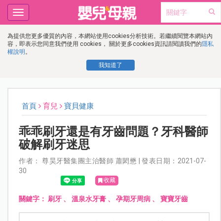
Toggle
navigation
為提供您更多優質的內容，本網站使用cookies分析技術。若繼續閱覽本網站內
容，即表示您同意我們使用 cookies， 關於更多cookies資訊請閱讀我們的
隱私
權說明
。
我知道了
首頁
育兒
寶貝健康
乖乖刷牙還是有牙齒問題？牙科醫師
破解刷牙迷思
作者： 尊昊牙醫集團主治醫師 蕭閎懋 | 發表日期：2021-07-
30
收藏
關鍵字：
刷牙
、
溫泉水牙膏
、
孕期牙周病
、
寶寶牙齒