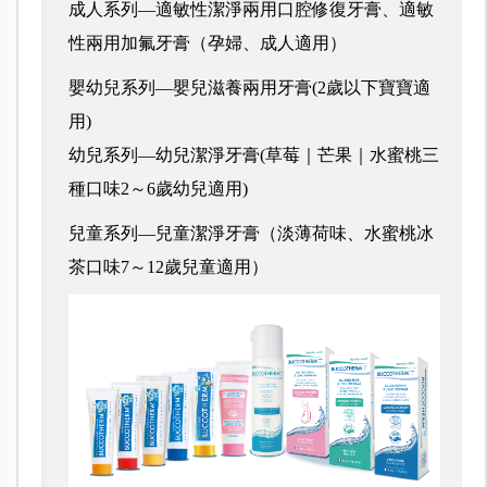
成人系列—適敏性潔淨兩用口腔修復牙膏、適敏
性兩用加氟牙膏（孕婦、成人適用）
嬰幼兒系列—嬰兒滋養兩用牙膏(2歲以下寶寶適
用)
幼兒系列—幼兒潔淨牙膏(草莓｜芒果｜水蜜桃三
種口味2～6歲幼兒適用)
兒童系列—兒童潔淨牙膏（淡薄荷味、水蜜桃冰
茶口味7～12歲兒童適用）