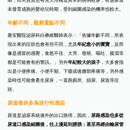
病，而男寶寶患有先天性構造異常的病例較多，在泌尿道
未發育成熟的嬰幼兒時期，受到細菌感染的機率也較大。
年齡不同，觀察重點不同
臺安醫院泌尿科白
彝維
醫師表示：「依據年齡不同，所表
現出來的症狀也會有些不同，尤其
年紀愈小的寶寶
，反而
像是感冒的感覺，食慾不佳、大哭、發燒、嘔吐、腹瀉等
都是可能會有的警訊。」另外
年紀較大的孩子
，大多會指
出是小便疼痛、小便不順、下腹或後腰部疼痛等，另外感
染時也可能會產生尿床，一直跑廁所、頻尿、尿急等症
狀。
尿道發炎多為逆行性感染
尿道是泌尿系統連外的出口路徑，因此，
尿路感染也多從
尿道口感染細菌後，往上漫延到膀胱；甚至再經由輸尿管