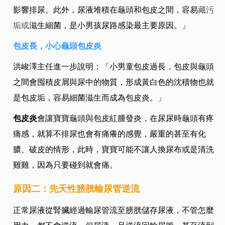
影響排尿。此外，尿液堆積在龜頭和包皮之間，容易
藏污
垢或
滋生細菌，是小男孩尿路感染最主要原因。」
包皮長，小心龜頭包皮炎
洪峻澤主任進一步說明：「小男童包皮過長，包皮與龜頭
之間會囤積皮屑與尿中的物質，形成黃白色的沈積物也就
是包皮垢，容易細菌滋生而成為包皮炎。」
包皮炎
會讓寶寶龜頭與包皮紅腫發炎，在尿尿時龜頭有疼
痛感，就算不排尿也會有痛癢的感覺，嚴重的甚至有化
膿、破皮的情形，此時，寶寶可能不讓人換尿布或是清洗
雞雞，因為只要碰到就會痛。
原因二：先天性膀胱輸尿管逆流
正常尿液從腎臟經過輸尿管流至膀胱儲存尿液，不管怎麼