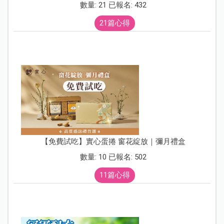
數量: 21 已報名: 432
21篇心得
【免費試吃】實心蛋捲 窗花綻放｜彌月禮盒
數量: 10 已報名: 502
11篇心得