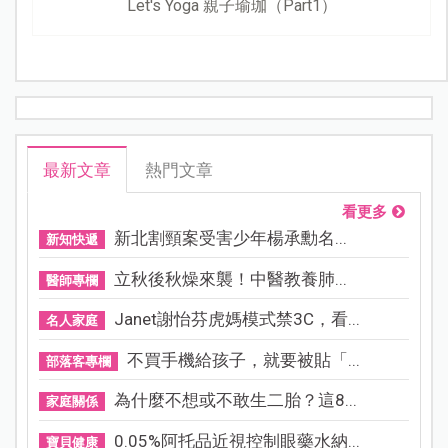
Let's Yoga 親子瑜珈（Part1）
最新文章
熱門文章
看更多
新北割頸案受害少年楊承勳名...
新知快遞
立秋後秋燥來襲！中醫教養肺...
醫師專欄
Janet謝怡芬虎媽模式禁3C，看...
名人家庭
不買手機給孩子，就要被貼「...
部落客專欄
為什麼不想或不敢生二胎？這8...
家庭關係
0.05%阿托品近視控制眼藥水納...
寶貝健康