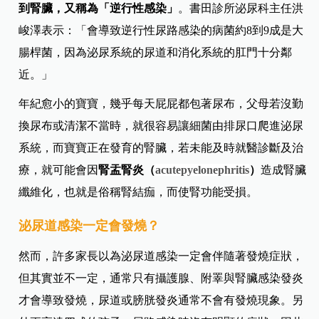
到腎臟，又稱為「逆行性感染」
。
書田診所泌尿科主任洪
峻澤表示：「會導致逆行性尿路感染的病菌約8到9成是大
腸桿菌，因為泌尿系統的尿道和消化系統的肛門十分鄰
近。」
年紀愈小的寶寶，幾乎每天屁屁都包著尿布，父母若沒勤
換尿布或清潔不當時，就很容易讓細菌由排尿口爬進泌尿
系統，而寶寶正在發育的腎臟，若未能及時就醫診斷及治
療，就可能會因
腎盂腎炎（
acutepyelonephritis
）
造成腎臟
纖維化，也就是俗稱腎結痂，而使腎功能受損。
泌尿道感染一定會發燒？
然而，許多家長以為泌尿道感染一定會伴隨著發燒症狀，
但其實並不一定，通常只有攝護腺、附睪與腎臟感染發炎
才會導致發燒，尿道或膀胱發炎通常不會有發燒現象。另