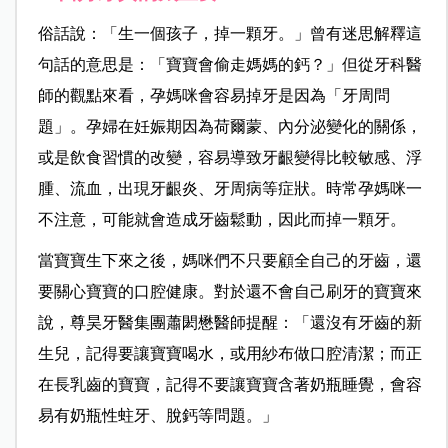
俗話說：「生一個孩子，掉一顆牙。」曾有迷思解釋這
句話的意思是：「寶寶會偷走媽媽的鈣？」但從牙科醫
師的觀點來看，孕媽咪會容易掉牙是因為「牙周問
題」。孕婦在妊娠期因為荷爾蒙、內分泌變化的關係，
或是飲食習慣的改變，容易導致牙齦變得比較敏感、浮
腫、流血，出現牙齦炎、牙周病等症狀。時常孕媽咪一
不注意，可能就會造成牙齒鬆動，因此而掉一顆牙。
當寶寶生下來之後，媽咪們不只要顧全自己的牙齒，還
要關心寶寶的口腔健康。對於還不會自己刷牙的寶寶來
說，尊昊牙醫集團蕭閎懋醫師提醒：「還沒有牙齒的新
生兒，記得要讓寶寶喝水，或用紗布做口腔清潔；而正
在長乳齒的寶寶，記得不要讓寶寶含著奶瓶睡覺，會容
易有奶瓶性蛀牙、脫鈣等問題。」