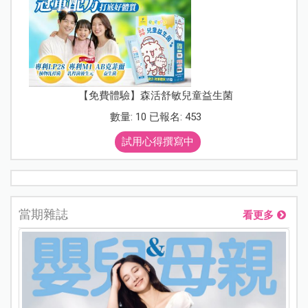
【免費體驗】森活舒敏兒童益生菌
數量: 10 已報名: 453
試用心得撰寫中
當期雜誌
看更多