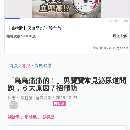
ads by popIn
【仙桃牌】保血平丸(去羚羊角)
深入了解
觀看次數 51,826次
Recommended by
首頁
育兒
寶貝健康
「鳥鳥痛痛的！」男寶寶常見泌尿道問
題，６大原因７招預防
作者： 敖庭綸 | 發表日期：2018-02-23
收藏
分享
關鍵字：
嬰幼兒
、
泌尿道