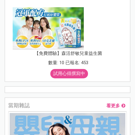
【免費體驗】森活舒敏兒童益生菌
數量: 10 已報名: 453
試用心得撰寫中
當期雜誌
看更多