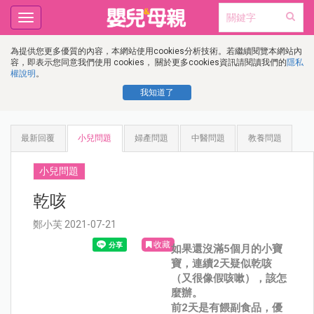
Toggle
navigation
為提供您更多優質的內容，本網站使用cookies分析技術。若繼續閱覽本網站內
容，即表示您同意我們使用 cookies， 關於更多cookies資訊請閱讀我們的
隱私
權說明
。
我知道了
最新回覆
小兒問題
婦產問題
中醫問題
教養問題
小兒問題
乾咳
鄭小芙 2021-07-21
收藏
如果還沒滿5個月的小寶
寶，連續2天疑似乾咳
（又很像假咳嗽），該怎
麼辦。
前2天是有餵副食品，優