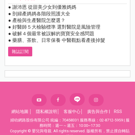
● 謝沛恩 從甜美少女到優雅媽媽
● 剖婦產媽媽各階段照護大全
● 產檢與生產醫院怎麼選？
● 好醫師５大檢驗標準 選對醫院是風險管理
● 破解４個最常被誤解的寶寶安全感問題
● 藥膳、茶飲、日常保養 中醫觀點看產後掉髮
雜誌訂閱
網站地圖
│
隱私權說明
│
客服中心
│
廣告與合作
|
RSS
婦幼網路股份有限公司 統編：70458331 服務專線：02-8712-5959 | 服
務時間：週一～週五：10:00~17:30
Copyright © 嬰兒與母親. All rights reserved. 版權所有，禁止擅自轉貼