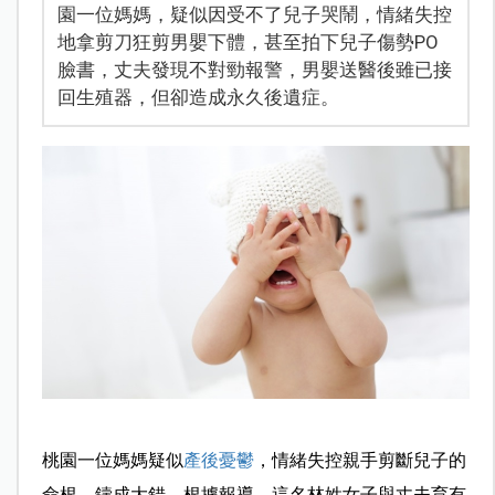
園一位媽媽，疑似因受不了兒子哭鬧，情緒失控
地拿剪刀狂剪男嬰下體，甚至拍下兒子傷勢PO
臉書，丈夫發現不對勁報警，男嬰送醫後雖已接
回生殖器，但卻造成永久後遺症。
桃園一位媽媽疑似
產後憂鬱
，情緒失控親手剪斷兒子的
命根，鑄成大錯。根據報導，這名林姓女子與丈夫育有