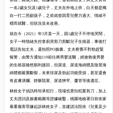
一名2歲女兒及1歲兒子，丈夫在外地上班，白天都是獨
自一打二照顧孩子，之前就曾因育兒壓力過大、情緒不
穩而就醫，但狀況並未改善。
就在今（2021）年3月某一天，因1歲兒子不停地哭鬧，
女子一時情緒失控拿廚房剪刀剪斷兒子生殖器，事後打
電話告知丈夫，還拍照PO臉書。丈夫察覺不對勁趕緊
報警，由警方通知119前往將男嬰送醫，經搶救後男嬰
的生殖器雖然順利接回，但尿道、尿道海綿體及陰莖海
綿體都嚴重斷裂，未來排尿及勃起功能受損，甚至還會
有皮膚潰爛、靜脈阻塞、尿道狹窄、廔管等後遺症。
林姓女子偵訊時坦承犯行，現場也查扣犯案剪刀，加上
丈夫證詞及臉書截圖等證據確鑿，桃園地檢署日前依家
暴重傷害罪嫌起訴林姓女子，並建請法院依《兒童及少