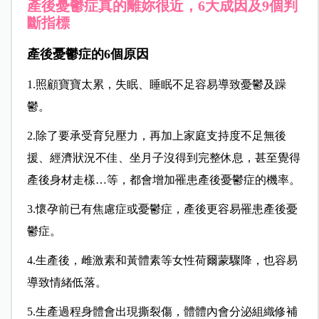
產後憂鬱症真的離妳很近，6大成因及9個判
斷指標
產後憂鬱症的6個原因
1.照顧寶寶太累，失眠、睡眠不足容易導致憂鬱及躁
鬱。
2.除了要承受育兒壓力，再加上家庭支持度不足無後
援、經濟狀況不佳、坐月子沒得到完整休息，甚至覺得
產後身材走樣…等，都會增加罹患產後憂鬱症的機率。
3.懷孕前已有焦慮症或憂鬱症，產後更容易罹患產後憂
鬱症。
4.生產後，雌激素和黃體素等女性荷爾蒙驟降，也容易
導致情緒低落。
5.生產過程身體會出現撕裂傷，體體內會分泌組織修補