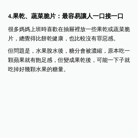
4.果乾、蔬菜脆片：最容易讓人一口接一口
很多媽媽上班時喜歡在抽屜裡放一些果乾或蔬菜脆
片，
總覺得比餅乾健康，也比較沒有罪惡感。
但問題是，水果脫水後，糖分會被濃縮，
原本吃一
顆蘋果就有飽足感，但變成果乾後，可能一下子就
吃掉好幾顆水果的糖量。
而許多蔬菜脆片雖然名字裡有「蔬菜」，卻是經過
油炸製作，
熱量和脂肪含量未必比洋芋片低多少。
最可怕的是，它們都非常順口，
不知不覺就吃完整
包。
★嘴饞的時候可以吃什麼？