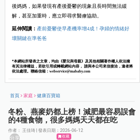
後媽媽，如果發現有產後憂鬱的現象且長時間無法緩
解，甚至加重時，應立即尋求醫療協助。
延伸閱讀：
產前憂鬱使早產機率增4成！孕婦的情緒好
壞關鍵在準爸爸
*本網站所發表之文章，均由《嬰兒與母親》及其他相關著作權人依法擁
有其法律權益，若欲引用或轉載網站內容， 請與本公司來信接洽，違者將
依法處理。聯絡信箱：
webservice@mababy.com
首頁
家庭
健康百寶箱
冬粉、燕麥奶都上榜！減肥最容易誤會
的4種食物，很多媽媽天天都在吃
作者： 王佳琦 | 發表日期：2026-06-12
收藏
分享