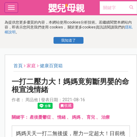
Toggle
navigation
為提供您更多優質的內容，本網站使用cookies分析技術。若繼續閱覽本網站內
容，即表示您同意我們使用 cookies， 關於更多cookies資訊請閱讀我們的
隱私
權說明
。
我知道了
首頁
家庭
健康百寶箱
一打二壓力大！媽媽竟剪斷男嬰的命
根宣洩情緒
作者： 周品攸 | 發表日期：2021-08-16
收藏
關鍵字：
產後憂鬱症
、
情緒
、
媽媽
、
育兒
、
治療
媽媽天天一打二無後援，壓力一定超大！日前桃