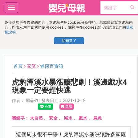
Toggle
navigation
為提供您更多優質的內容，本網站使用cookies分析技術。若繼續閱覽本網站內
容，即表示您同意我們使用 cookies， 關於更多cookies資訊請閱讀我們的
隱私
權說明
。
我知道了
首頁
家庭
健康百寶箱
虎豹潭溪水暴漲釀悲劇！溪邊戲水4
現象一定要趕快逃
作者： 周品攸 | 發表日期：2021-10-18
收藏
關鍵字：
大自然
、
安全
、
溺水
、
戲水
、
急救
這個周末很不平靜！虎豹潭溪水暴漲讓許多家庭