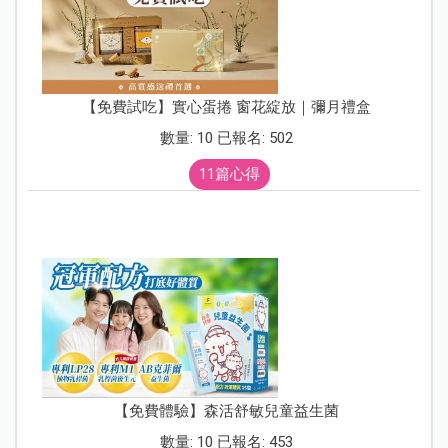
【免費試吃】實心蛋捲 窗花綻放｜彌月禮盒
數量: 10 已報名: 502
11篇心得
【免費體驗】森活舒敏兒童益生菌
數量: 10 已報名: 453