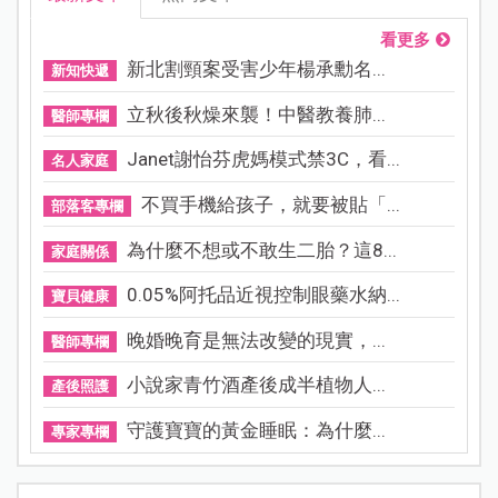
看更多
新北割頸案受害少年楊承勳名...
新知快遞
立秋後秋燥來襲！中醫教養肺...
醫師專欄
Janet謝怡芬虎媽模式禁3C，看...
名人家庭
不買手機給孩子，就要被貼「...
部落客專欄
為什麼不想或不敢生二胎？這8...
家庭關係
0.05%阿托品近視控制眼藥水納...
寶貝健康
晚婚晚育是無法改變的現實，...
醫師專欄
小說家青竹酒產後成半植物人...
產後照護
守護寶寶的黃金睡眠：為什麼...
專家專欄