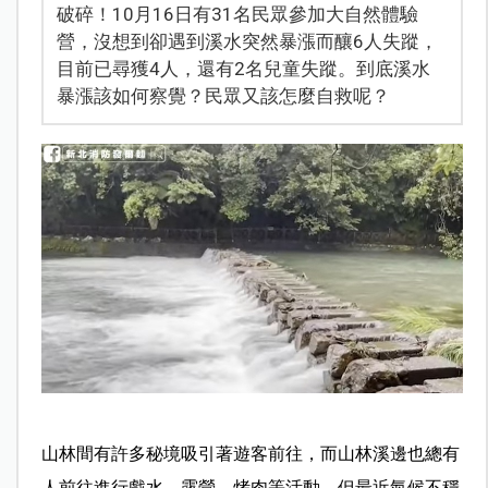
破碎！10月16日有31名民眾參加大自然體驗
營，沒想到卻遇到溪水突然暴漲而釀6人失蹤，
目前已尋獲4人，還有2名兒童失蹤。到底溪水
暴漲該如何察覺？民眾又該怎麼自救呢？
山林間有許多秘境吸引著遊客前往，而山林溪邊也總有
人前往進行戲水、露營、烤肉等活動，但最近氣候不穩