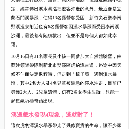
定，經常傳出溪水暴漲把遊客沖走的意外。最近像是宜
蘭石門溪暴漲，使得13名露營客受困；新竹尖石鄉泰崗
野溪溫泉附近也有6名露營客因溪水暴漲而受困泰崗溪
沙洲，最後都有陸續救出，但並不是每個人都如此幸
運。
10月16日有31名家長及小孩一同參加大自然體驗營，由
蘇姓領隊帶隊到新北市雙溪區虎豹潭古道，路途中因天
候不佳而決定返程時，但走到「梳子壩」遇到溪水暴
漲，其中2名大人及4名兒童被湍急的溪水沖走，目前已
尋獲2大人、2兒童遺體，仍有2名女學生失蹤，只能一
起集氣祈禱奇蹟出現。
溪邊戲水發現4現象，逃就對了！
這次虎豹潭溪水暴漲帶走了幾條寶貴的生命，讓不少家