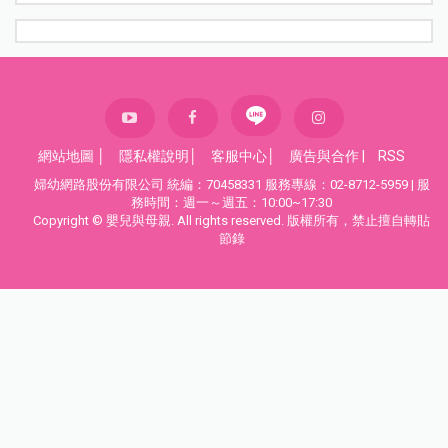
網站地圖
│
隱私權說明
│
客服中心
│
廣告與合作
|
RSS
婦幼網路股份有限公司 統編：70458331 服務專線：02-8712-5959 | 服
務時間：週一～週五：10:00~17:30
Copyright © 嬰兒與母親. All rights reserved. 版權所有，禁止擅自轉貼
節錄