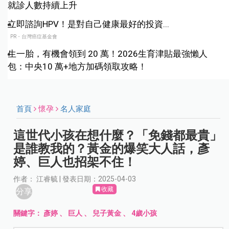
就診人數持續上升
立即諮詢HPV！是對自己健康最好的投資...
PR・台灣癌症基金會
生一胎，有機會領到 20 萬！2026生育津貼最強懶人
包：中央10 萬+地方加碼領取攻略！
首頁
懷孕
名人家庭
這世代小孩在想什麼？「免錢都最貴」
是誰教我的？黃金的爆笑大人話，彥
婷、巨人也招架不住！
作者： 江睿毓 | 發表日期：2025-04-03
收藏
分享
關鍵字：
彥婷
、
巨人
、
兒子黃金
、
4歲小孩