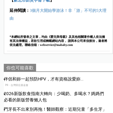
【
新北市防災手冊下載
】
延伸閱讀：
3個月大開始學游泳！非「游」不可的5大理
由
*本網站所發表之文章，均由《嬰兒與母親》及其他相關著作權人依法擁
有其法律權益，若欲引用或轉載網站內容， 請與本公司來信接洽，違者將
依法處理。聯絡信箱：
webservice@mababy.com
你也可能喜歡
伴侶和妳一起預防HPV，才有資格說愛妳...
PR・台灣癌症基金會
2026新版飲食指南大轉向：少喝奶、多喝水？媽媽們
必看的新版營養懶人包
門牙長不出來別再拖！醫師觀察：近期兒童「多生牙」