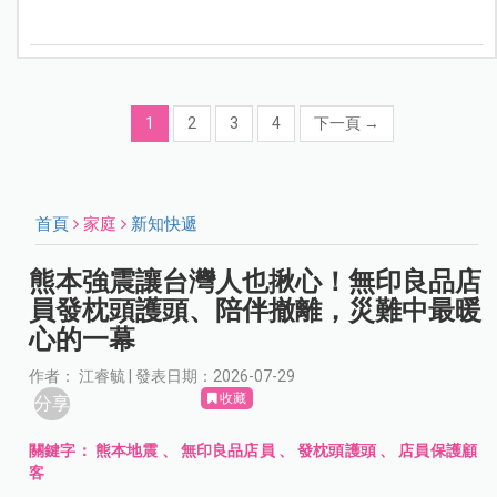
1
2
3
4
下一頁
→
首頁
家庭
新知快遞
熊本強震讓台灣人也揪心！無印良品店
員發枕頭護頭、陪伴撤離，災難中最暖
心的一幕
作者： 江睿毓 | 發表日期：2026-07-29
收藏
分享
關鍵字：
熊本地震
、
無印良品店員
、
發枕頭護頭
、
店員保護顧
客