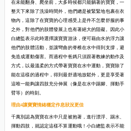
在未能翻身、爬坐前，大多時候都只能躺著的寶寶，一
整天下來除了洗澡時間外，他們總是被緊緊地包裹在衣
物內，這除了在寶寶的心理感受上是件不怎麼舒服的事
之外，對他們的肢體發展上也有著絕大的阻礙。因此小
白總監表示此時選擇讓寶寶游泳，便可藉由水的浮力讓
他們的肢體活動，並讓彎曲的脊椎在水中得到支撐，避
免造成運動傷害。而過程中爸媽只須跟著教練的動作及
方式，以最溫柔的方式帶著寶寶在水中運動，寶寶除了
能在這樣的過程中，得到最舒適地放鬆外，更是享受著
這唯一能夠讓四肢充分伸展（像是在水中踢腳、揮動手
臂等）的時刻。
理由4
讓寶寶情緒穩定作息狀況更佳
千萬別認為寶寶在水中只是被抱著，進行漂浮、踢水、
揮動四肢，就認定這樣不算運動哦！小白總監表示不能