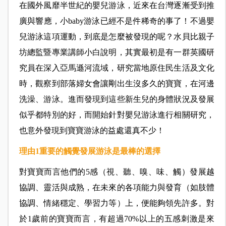
在國外風靡半世紀的嬰兒游泳，近來在台灣逐漸受到推
廣與響應，小baby游泳已經不是件稀奇的事了！不過嬰
兒游泳這項運動，到底是怎麼被發現的呢？水貝比親子
坊總監暨專業講師小白說明，其實最初是有一群英國研
究員在深入亞馬遜河流域，研究當地原住民生活及文化
時，觀察到部落婦女會讓剛出生沒多久的寶寶，在河邊
洗澡、游泳。進而發現到這些新生兒的身體狀況及發展
似乎都特別的好，而開始針對嬰兒游泳進行相關研究，
也意外發現到寶寶游泳的益處還真不少！
理由1
重要的觸覺發展游泳是最棒的選擇
對寶寶而言他們的5感（視、聽、嗅、味、觸）發展越
協調、靈活與成熟，在未來的各項能力與發育（如肢體
協調、情緒穩定、學習力等）上，便能夠領先許多。對
於1歲前的寶寶而言，有超過70%以上的五感刺激是來