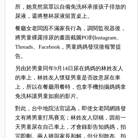
所，她竟然當眾以自備免洗杯承接孩子排放的
尿液，還將整杯尿液留置桌上。
餐廳女老闆因不滿家長行為，調閱監視器後，
將男童裸露排尿的畫面截圖PO到Instagram、
Threads、Facebook，男童媽媽發現後報警提
告。
另由於男童同年9月14日尿在媽媽的林姓友人
的車上，林姓友人懷疑男童是否故意尿在車
上，所以在餐廳用餐時，也拿手機拍攝媽媽拿
免洗杯讓男童如廁的影片。
對此，台中地院法官認為，即使女老闆網路發
文有將男童打馬賽克；林姓友人辯稱，因前一
天男童尿在自己車上，才會錄影告知媽媽，拍
完即刪。兩人雖與家長和解，但分別散布、拍