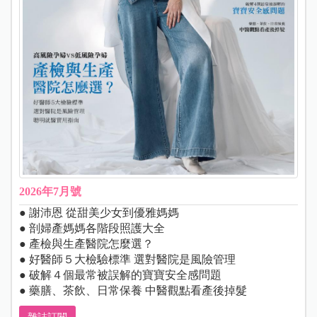
2026年7月號
● 謝沛恩 從甜美少女到優雅媽媽
● 剖婦產媽媽各階段照護大全
● 產檢與生產醫院怎麼選？
● 好醫師５大檢驗標準 選對醫院是風險管理
● 破解４個最常被誤解的寶寶安全感問題
● 藥膳、茶飲、日常保養 中醫觀點看產後掉髮
雜誌訂閱