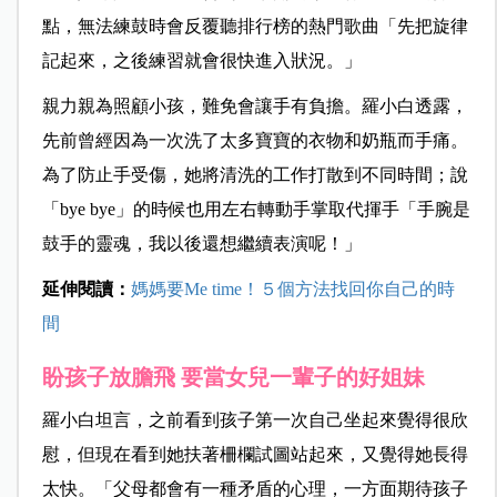
點，無法練鼓時會反覆聽排行榜的熱門歌曲「先把旋律
記起來，之後練習就會很快進入狀況。」
親力親為照顧小孩，難免會讓手有負擔。羅小白透露，
先前曾經因為一次洗了太多寶寶的衣物和奶瓶而手痛。
為了防止手受傷，她將清洗的工作打散到不同時間；說
「bye bye」的時候也用左右轉動手掌取代揮手「手腕是
鼓手的靈魂，我以後還想繼續表演呢！」
延伸閱讀：
媽媽要Me time！５個方法找回你自己的時
間
盼孩子放膽飛 要當女兒一輩子的好姐妹
羅小白坦言，之前看到孩子第一次自己坐起來覺得很欣
慰，但現在看到她扶著柵欄試圖站起來，又覺得她長得
太快。「父母都會有一種矛盾的心理，一方面期待孩子