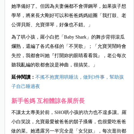
她準備好了。但因為夫妻倆都不會彈鋼琴，如果孩子想
學琴，將來長大剛好可以和爸爸媽媽組團「我打鼓、老
公彈貝斯、允寶彈琴，好像也不錯。」
為了哄小孩，羅小白把「Baby Shark」的舞步背得滾瓜
爛熟，還編了各式各樣的「不哭歌」；「允寶哭鬧時會
失控，我都會叫她『打開妳的眼睛看看我』，老公每次
聽我亂編的歌都會說是神曲，很搞笑。」
延伸閱讀：
不搖不抱實用哄睡法，做到3件事，幫助孩
子自己睡過夜
新手爸媽 互相體諒各展所長
不讓太太專美於前，SHO哄小孩的功力也不遑多讓。羅
小白笑說，允寶最愛被爸爸的鬍子搔癢，也很愛吃爸爸
做的菜。她透露另一半完全是「女兒奴」，每次逛街都