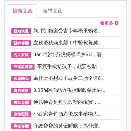
最新文章
熱門文章
看更多
新北割頸案受害少年楊承勳名...
新知快遞
立秋後秋燥來襲！中醫教養肺...
醫師專欄
Janet謝怡芬虎媽模式禁3C，看...
名人家庭
不買手機給孩子，就要被貼「...
部落客專欄
為什麼不想或不敢生二胎？這8...
家庭關係
0.05%阿托品近視控制眼藥水納...
寶貝健康
晚婚晚育是無法改變的現實，...
醫師專欄
小說家青竹酒產後成半植物人...
產後照護
守護寶寶的黃金睡眠：為什麼...
專家專欄