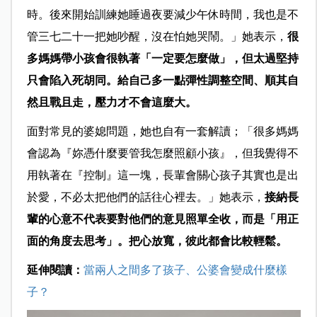
時。後來開始訓練她睡過夜要減少午休時間，我也是
不
管三七二十一把她吵醒，沒在怕她哭鬧。
」她表示，
很
多媽媽帶小孩會很執著「一定要怎麼做」，但太過堅持
只會陷入死胡同。給自己多一點彈性調整空間、順其自
然且戰且走，壓力才不會這麼大。
面對常見的婆媳問題，她也自有一套解讀；「很多媽媽
會認為『妳憑什麼要管我怎麼照顧小孩』，但我覺得不
用執著在『控制』這一塊，長輩會關心孩子其實也是出
於愛，不必太把他們的話往心裡去。」她表示，
接納長
輩的心意不代表要對他們的意見照單全收，而是「用正
面的角度去思考」。把心放寬，彼此都會比較輕鬆。
延伸閱讀：
當兩人之間多了孩子、公婆會變成什麼樣
子？