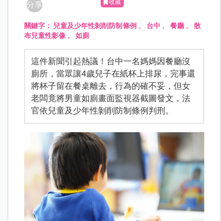
收藏
分享
關鍵字：
兒童及少年性剝削防制條例
、
台中
、
餐廳
、
散
布兒童性影像
、
如廁
這件新聞引起熱議！台中一名媽媽因餐廳沒
廁所，當眾讓4歲兒子在紙杯上排尿，完事還
將杯子留在餐桌離去，行為的確不妥，但女
老闆竟將男童如廁畫面監視器截圖發文，法
官依兒童及少年性剝削防制條例判刑。