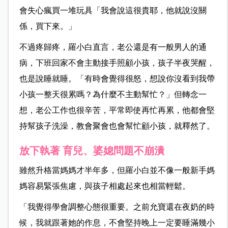
會失心瘋買一堆玩具「我會說這很貴耶，他就說沒關
係，買下來。」
不過疼歸疼，羅小白直言，老公還是有一般男人的通
病，下班回家不會主動接手照顧小孩，孩子半夜哭醒，
也是說睡就睡。「有時會覺得很怒，想說你沒看到我帶
小孩一整天很累嗎？為什麼不主動幫忙？」但轉念一
想，老公工作也很辛苦，平常即使再忙再累，他都會堅
持幫孩子洗澡，教會聚會也會幫忙顧小孩，就釋然了。
放下執著 育兒、婆媳問題不崩潰
雖然升格當媽媽才半年多，但羅小白並不像一般新手媽
媽容易緊張焦慮，與孩子相處起來也相當輕鬆。
「我覺得學會調整心態很重要。之前允寶還在夜奶的時
候，我就跟著她的作息，不會堅持晚上一定要睡滿幾小