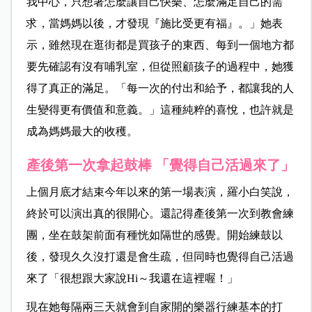
我中心，只想著怎麼讓自己快樂、怎麼滿足自己的需
求，當媽媽以後，才發現『施比受更有福』。」她表
示，雖然現在逛街都是買孩子的東西、每到一個地方都
要先確認有沒有哺乳室，但從照顧孩子的過程中，她獲
得了真正的滿足。「每一次的付出和給予，都讓我的人
生變得更有價值和意義。」這種純粹的喜悅，也許就是
成為媽媽最大的收穫。
產後第一次拿起鼓棒 「覺得自己活過來了」
上個月底才結束今年以來的第一場表演，羅小白笑說，
終於可以演出真的很開心。還記得產後第一次到教會練
團，坐在鼓架前面有種恍如隔世的感覺。開始練鼓以
後，發現久久沒打還是會生疏，但同時也覺得自己活過
來了「很想跟大家說Hi～我還在這裡喔！」
現在她每隔兩三天就會到自家開的樂器行練基本的打