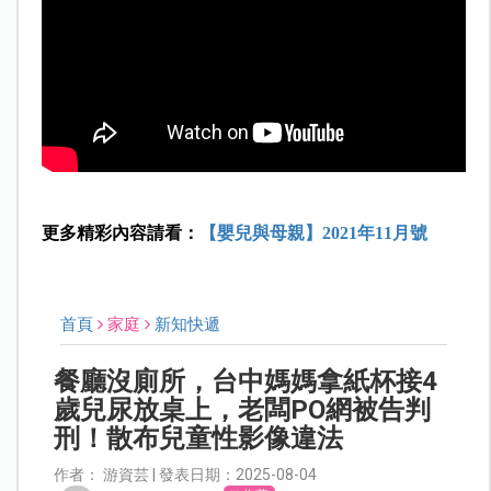
更多精彩內容請看：
【嬰兒與母親】2021年11月號
首頁
家庭
新知快遞
餐廳沒廁所，台中媽媽拿紙杯接4
歲兒尿放桌上，老闆PO網被告判
刑！散布兒童性影像違法
作者： 游資芸 | 發表日期：2025-08-04