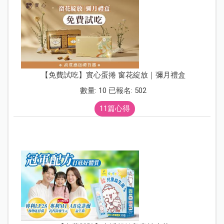
【免費試吃】實心蛋捲 窗花綻放｜彌月禮盒
數量: 10 已報名: 502
11篇心得