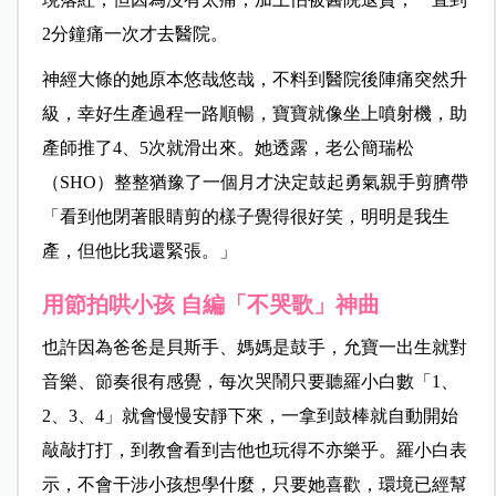
2分鐘痛一次才去醫院。
神經大條的她原本悠哉悠哉，不料到醫院後陣痛突然升
級，幸好生產過程一路順暢，寶寶就像坐上噴射機，助
產師推了4、5次就滑出來。她透露，老公簡瑞松
（SHO）整整猶豫了一個月才決定鼓起勇氣親手剪臍帶
「看到他閉著眼睛剪的樣子覺得很好笑，明明是我生
產，但他比我還緊張。」
用節拍哄小孩 自編「不哭歌」神曲
也許因為爸爸是貝斯手、媽媽是鼓手，允寶一出生就對
音樂、節奏很有感覺，每次哭鬧只要聽羅小白數「1、
2、3、4」就會慢慢安靜下來，一拿到鼓棒就自動開始
敲敲打打，到教會看到吉他也玩得不亦樂乎。羅小白表
示，不會干涉小孩想學什麼，只要她喜歡，環境已經幫