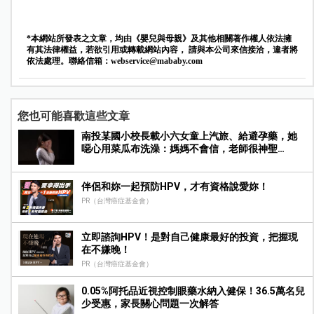
*本網站所發表之文章，均由《嬰兒與母親》及其他相關著作權人依法擁
有其法律權益，若欲引用或轉載網站內容， 請與本公司來信接洽，違者將
依法處理。聯絡信箱：
webservice@mababy.com
您也可能喜歡這些文章
南投某國小校長載小六女童上汽旅、給避孕藥，她
噁心用菜瓜布洗澡：媽媽不會信，老師很神聖…
伴侶和妳一起預防HPV，才有資格說愛妳！
PR（台灣癌症基金會）
立即諮詢HPV！是對自己健康最好的投資，把握現
在不嫌晚！
PR（台灣癌症基金會）
0.05%阿托品近視控制眼藥水納入健保！36.5萬名兒
少受惠，家長關心問題一次解答