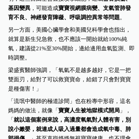
基因變異
，可能造成
寶寶視網膜病變、支氣管肺發
育不良、神經發育障礙、呼吸調控異常等問題
。
另一方面，美國心臟學會和美國兒科學會也指出，
就算是新生兒急救，也不應該一開始就給100%純
氧，建議從21%至30%開始，邊給邊用血氧監測、即
時調整。
梁盛賓醫師強調，「氧氣不是越多越好，它是一把
雙面刃，給對了可以救寶寶命，給錯了只會對寶寶
是種傷害！」
「流氓中醫師的極道診間」也在粉專中形容，這名
媽媽的做法，就像「
寶寶人生被地獄模式開局
」，
「
就以這個案例來說，高濃度氧氣對人體有害，別
說小嫩嬰，就連成人吸入過量都會造成氧中毒、肺
部損傷。
」甚至直指媽媽無視寶寶健康、也不理會