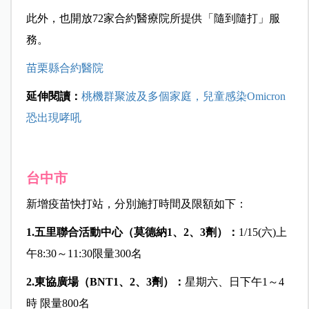
此外，也開放72家合約醫療院所提供「隨到隨打」服
務。
苗栗縣合約醫院
延伸閱讀：
桃機群聚波及多個家庭，兒童感染Omicron
恐出現哮吼
台中市
新增疫苗快打站，分別施打時間及限額如下：
1.
五里聯合活動中心（莫德納1
、2
、3
劑）：
1/15(六)上
午8:30～11:30限量300名
2.
東協廣場（BNT1
、2
、3
劑）：
星期六、日下午1～4
時 限量800名