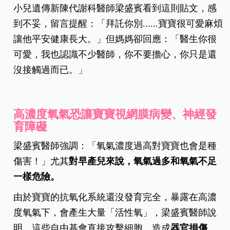
小兒遺傳新陳代謝科醫師梁盛賓看到這則貼文，感
到不妥，留言提醒：「拜託你別......寶寶很可愛麻煩
讓他平安健康長大。」但媽媽卻回應：「醫生你很
可愛，我也認識不少醫師，你不要擔心，你只是還
沒接觸過而已。」
高濃度氧氣恐讓寶寶視網膜病變、神經發
育障礙
梁盛賓醫師強調：「氧氣濃度過高對寶寶也會是種
傷害！」尤其
對早產兒來說，氧氣過多和氧氣不足
一樣危險。
由於寶寶的抗氧化系統還沒發育完全，暴露在高濃
度氧氣下，會產生大量「活性氧」，梁盛賓醫師說
明，這些自由基會直接攻擊細胞，造成
器官損傷、