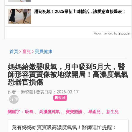
甜到犯規！2025最新土味情話，讓愛意直接爆表！
Recommended by
首頁
育兒
寶貝健康
媽媽給嫩嬰吸氧，月中吸到5月大，醫
師形容寶寶像被地獄開局！高濃度氧氣
恐器官損傷
作者： 游資芸 | 發表日期：2026-03-17
收藏
分享
關鍵字：
吸氧
、
高濃度純氧
、
寶寶照護
、
早產兒
、
新生兒
竟有媽媽給寶寶吸高濃度氧氣！醫師連忙提醒：