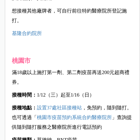
想接種其他廠牌者，可自行前往特約醫療院所登記施
打。
基隆合約院所
桃園市
滿18歲以上施打第一劑、第二劑疫苗再送200元超商禮
券。
接種時間：
1/12（三）起至1/16（日）
接種地點：
設置
37
處社區接種站
，免預約，隨到隨打。
也可透過「
桃園市疫苗預約系統合約醫療院所
」查詢提
供隨到隨打服務之醫療院所進行電話預約
疫苗種類：
莫德納、BNT疫苗