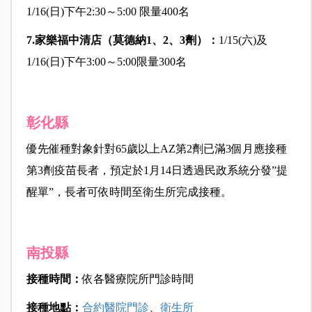
1/16(日)下午2:30～5:00 限量400名
7.
家樂福中清店（莫德納1
、2
、3
劑）：
1/15(六)及
1/16(日)下午3:00～5:00限量300名
彰化縣
優先催種對象針對65歲以上AZ第2劑已滿3個月應接種
第3劑疫苗長者，預定於1月14日透過民政系統分發”提
醒單”，長者可依時間至衛生所完成接種。
南投縣
接種時間：
依各醫療院所門診時間
接種地點：
合約醫院門診
、
衛生所