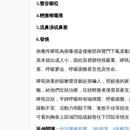
3.
聲音嘶啞
4.
輕微喉嚨痛
5.
流鼻涕或鼻塞
6.
發燒
病毒性哮吼為病毒感染後喉部與聲門下氣道黏
原本就比成人小，因此容易變得很嚴重。哮吼
塞、呼吸窘迫、呼吸困難甚至危及性命。
哮吼病童的咳嗽聲音聽起很嚇人，照顧過的家
暢，給他們症狀治療，症狀輕微者僅需居家支
哮吼症狀，平靜呼吸時有喘鳴聲、呼吸困難、
躁動不安、活動力明顯下降、食慾不佳等狀況
可看到胸骨上區域凹陷或鎖骨往下凹陷等情況
延伸閱讀：
幼兒園爆群聚、5校停課，6策略