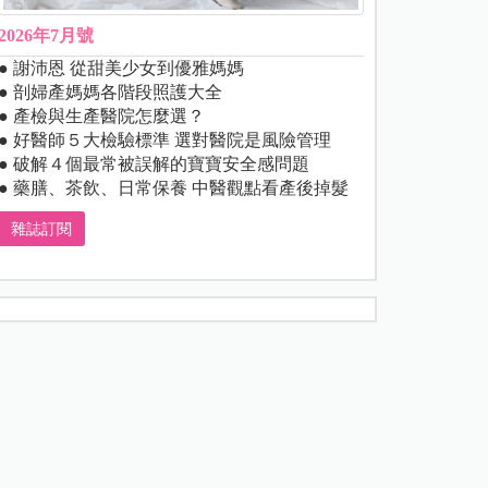
2026年7月號
● 謝沛恩 從甜美少女到優雅媽媽
● 剖婦產媽媽各階段照護大全
● 產檢與生產醫院怎麼選？
● 好醫師５大檢驗標準 選對醫院是風險管理
● 破解４個最常被誤解的寶寶安全感問題
● 藥膳、茶飲、日常保養 中醫觀點看產後掉髮
雜誌訂閱