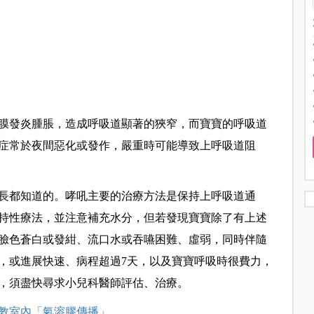
膜發炎腫脹，造成呼吸道顯著的狹窄，而寶寶的呼吸道
症常於夜間惡化或發作，嚴重時可能導致上呼吸道阻
長都知道的。哮吼主要的治療方法是保持上呼吸道通
持性療法，並注意補充水分，但若發現寶寶除了有上述
臉色蒼白或發紺、流口水或吞嚥困難、虛弱，同時伴隨
，或進展快速、病程超過7天，以及寶寶呼吸時很費力，
，須盡快尋求小兒科醫師評估、治療。
防教室內「氣溶膠傳播」