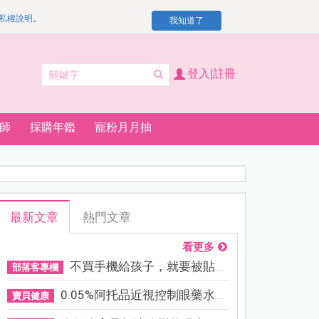
私權說明
。
我知道了
登入|註冊
師
採購年鑑
寵粉月月抽
最新文章
熱門文章
看更多
不買手機給孩子，就要被貼「...
部落客專欄
0.05%阿托品近視控制眼藥水納...
寶貝健康