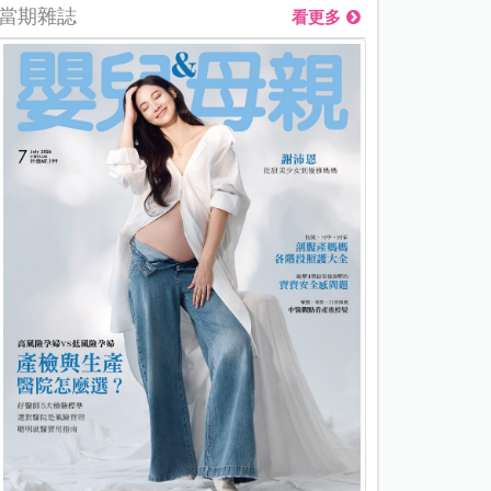
當期雜誌
看更多