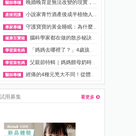
晚婚晚育是無法改變的現實，...
醫師專欄
小說家青竹酒產後成半植物人...
產後照護
守護寶寶的黃金睡眠：為什麼...
專家專欄
腦科學家都在做的散步秘訣！...
健康百寶箱
「媽媽去哪裡了？」4歲孩子還...
學習當爸媽
父親節特輯｜媽媽餵母奶時，...
學習當爸媽
經痛的4種元兇大不同！從體質...
醫師專欄
試用募集
看更多