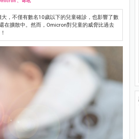
Omicron
、
哮吼
染擴大，不僅有數名10歲以下的兒童確診，也影響了數
在擴散中。然而，Omicron對兒童的威脅比過去
%！