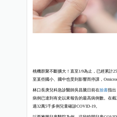
桃機群聚不斷擴大！直至1/9為止，已經累計
至某些國小、國中也受到影響而停課，Omicr
林口長庚兒科急診醫師吳昌騰日前在
臉書
指出
病例已達到有史以來報告的最高病例數。在截至2
過32萬5千多例兒童確診COVID-19。
以西雅圖兒童醫院為例，這段時間兒童COVID-