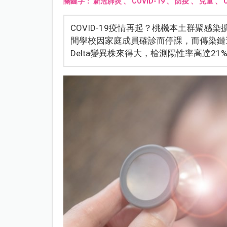
關鍵字：
新冠肺炎
、
COVID-19
、
防疫
、
兒童
、
COVID-19疫情再起？桃機本土群聚感
間學校因家庭成員確診而停課，而傳染鏈還
Delta變異株來得大，檢測陽性率高達21