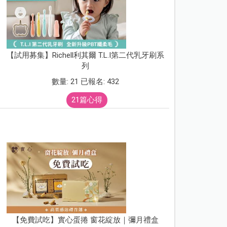
【試用募集】Richell利其爾 T.L.I第二代乳牙刷系
列
數量: 21 已報名: 432
21篇心得
【免費試吃】實心蛋捲 窗花綻放｜彌月禮盒