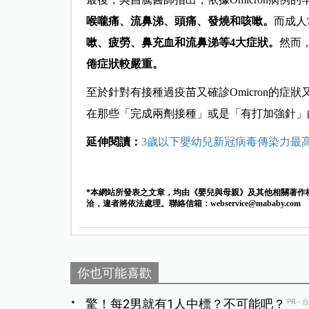
喉嚨痛、流鼻涕、頭痛、發燒和咳嗽。
而成人
嗽、疲勞、鼻充血和流鼻涕等4大症狀。
然而，
倦症狀較嚴重。
至於針對有接種過疫苗又確診Omicron的症狀
在那些「完成兩劑接種」或是「有打加強針」
延伸閱讀：
3歲以下嬰幼兒新冠病毒傳染力最
*本網站所發表之文章，均由《嬰兒與母親》及其他相關著作
洽，違者將依法處理。聯絡信箱：
webservice@mababy.com
你也可能喜歡
驚！每2男就有1人中標？不可能吧？
PR・