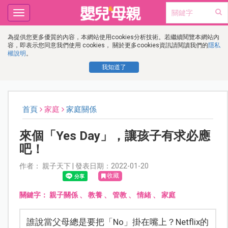
Toggle
navigation
為提供您更多優質的內容，本網站使用cookies分析技術。若繼續閱覽本網站內
容，即表示您同意我們使用 cookies， 關於更多cookies資訊請閱讀我們的
隱私
權說明
。
我知道了
首頁
家庭
家庭關係
來個「Yes Day」，讓孩子有求必應
吧！
作者： 親子天下 | 發表日期：2022-01-20
收藏
關鍵字：
親子關係
、
教養
、
管教
、
情緒
、
家庭
誰說當父母總是要把「No」掛在嘴上？Netflix的