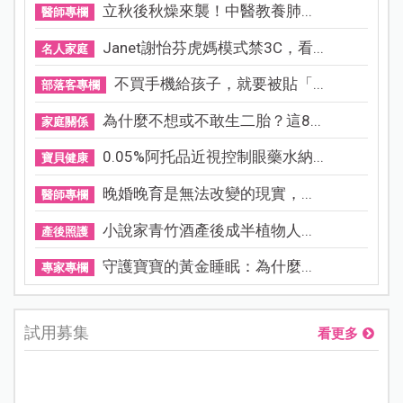
立秋後秋燥來襲！中醫教養肺...
醫師專欄
Janet謝怡芬虎媽模式禁3C，看...
名人家庭
不買手機給孩子，就要被貼「...
部落客專欄
為什麼不想或不敢生二胎？這8...
家庭關係
0.05%阿托品近視控制眼藥水納...
寶貝健康
晚婚晚育是無法改變的現實，...
醫師專欄
小說家青竹酒產後成半植物人...
產後照護
守護寶寶的黃金睡眠：為什麼...
專家專欄
試用募集
看更多