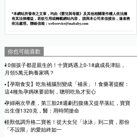
*本網站所發表之文章，均由《嬰兒與母親》及其他相關著作權人依法擁
有其法律權益，若欲引用或轉載網站內容， 請與本公司來信接洽，違者將
依法處理。聯絡信箱：
webservice@mababy.com
你也可能喜歡
10個孩子都是親生的！十寶媽遇上0-18歲成長津貼，
月領5萬元夠養家嗎？
【孕期食安】吃魚補腦別變成「補汞」！食藥署提醒：
這4種魚孕媽咪要節制，聰明吃魚才安心
孕婦兩次早產，第三胎28週劇烈腹痛又提早落紅，寶寶
出生僅1320克，醫：用時間搶命
怪獸低調升格二寶爸！從大女兒「泳泳」到二寶，那份
「不設限」的愛始終如一