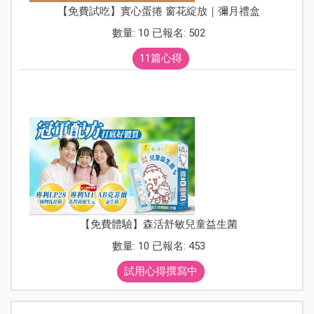
【免費試吃】實心蛋捲 窗花綻放｜彌月禮盒
數量: 10 已報名: 502
11篇心得
【免費體驗】森活舒敏兒童益生菌
數量: 10 已報名: 453
試用心得撰寫中