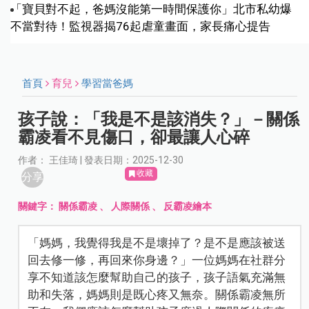
「寶貝對不起，爸媽沒能第一時間保護你」北市私幼爆
不當對待！監視器揭76起虐童畫面，家長痛心提告
首頁
育兒
學習當爸媽
孩子說：「我是不是該消失？」－關係
霸凌看不見傷口，卻最讓人心碎
作者： 王佳琦 | 發表日期：2025-12-30
收藏
分享
關鍵字：
關係霸凌
、
人際關係
、
反霸凌繪本
「媽媽，我覺得我是不是壞掉了？是不是應該被送
回去修一修，再回來你身邊？」一位媽媽在社群分
享不知道該怎麼幫助自己的孩子，孩子語氣充滿無
助和失落，媽媽則是既心疼又無奈。關係霸凌無所