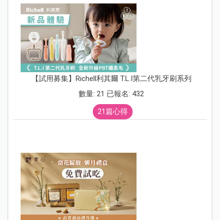
【試用募集】Richell利其爾 T.L.I第二代乳牙刷系列
數量: 21 已報名: 432
21篇心得