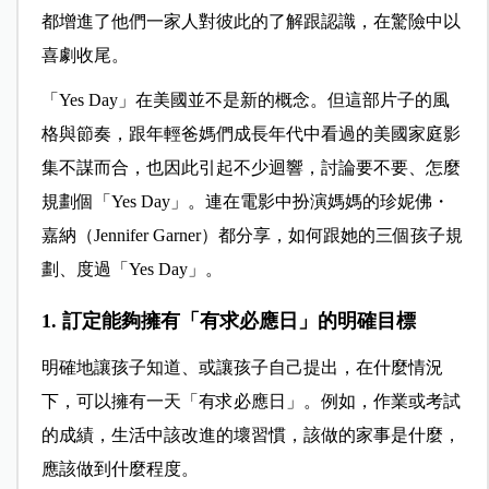
都增進了他們一家人對彼此的了解跟認識，在驚險中以
喜劇收尾。
「Yes Day」在美國並不是新的概念。但這部片子的風
格與節奏，跟年輕爸媽們成長年代中看過的美國家庭影
集不謀而合，也因此引起不少迴響，討論要不要、怎麼
規劃個「Yes Day」。連在電影中扮演媽媽的珍妮佛・
嘉納（Jennifer Garner）都分享，如何跟她的三個孩子規
劃、度過「Yes Day」。
1. 訂定能夠擁有「有求必應日」的明確目標
明確地讓孩子知道、或讓孩子自己提出，在什麼情況
下，可以擁有一天「有求必應日」。例如，作業或考試
的成績，生活中該改進的壞習慣，該做的家事是什麼，
應該做到什麼程度。