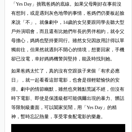
「Yes Day」挑戰爸媽的底線。如果父母剛好在事前沒
有想到，或是遇到灰色地帶的事情，爸媽們仍要板起臉
來說「不」。就像劇中，14歲的女兒要跟同學去聽大型
戶外演唱會，而且還有比她們年長的男伴相約，就令父
母擔心，媽媽也堅持要同行。雖然女兒因故用計得以單
獨前往，但果然就遇到不開心的情境，想要回家，手機
卻已沒電，幸好媽媽機警與堅持，能及時找到她。
如果爸媽太忙了，真的沒有空跟孩子來個「有求必應
日」，就一起看看這部電影，也會是很輕鬆愉快的安
排。劇中的情節幽默，雖然也夾雜點荒誕不經，但沒有
時下電影、即使是保護級都可能偶爾出現的暴力、髒話
等限制級畫面，可以闔家笑鬧，用「Yes Day」的精
神，暫時忘記熱量，享受零食配電影的樂趣。