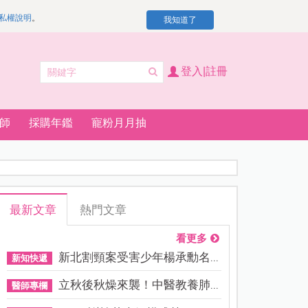
私權說明
。
我知道了
登入|註冊
師
採購年鑑
寵粉月月抽
最新文章
熱門文章
看更多
新北割頸案受害少年楊承勳名...
新知快遞
立秋後秋燥來襲！中醫教養肺...
醫師專欄