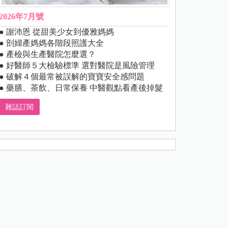
2026年7月號
● 謝沛恩 從甜美少女到優雅媽媽
● 剖婦產媽媽各階段照護大全
● 產檢與生產醫院怎麼選？
● 好醫師５大檢驗標準 選對醫院是風險管理
● 破解４個最常被誤解的寶寶安全感問題
● 藥膳、茶飲、日常保養 中醫觀點看產後掉髮
雜誌訂閱