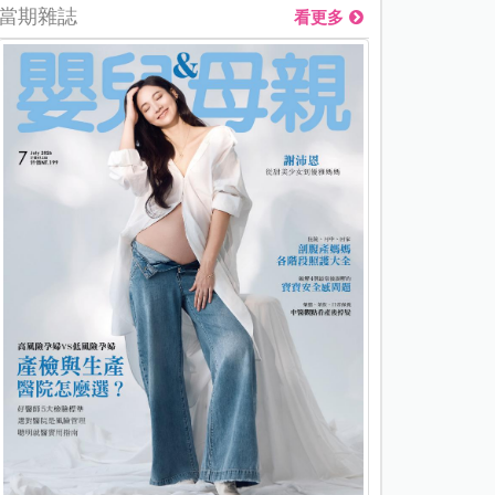
當期雜誌
看更多