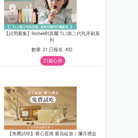
【試用募集】Richell利其爾 T.L.I第二代乳牙刷系
列
數量: 21 已報名: 432
21篇心得
【免費試吃】實心蛋捲 窗花綻放｜彌月禮盒