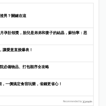
是渣男？關鍵在這
8月孕肚領獎，胎兒是弟弟和妻子的結晶，蘇怡寧：思
話，讓愛意直接爆表！
｜入院必備物品、打包順序全攻略
期，一價搞定食宿玩樂，省錢更省心！
Recommended by