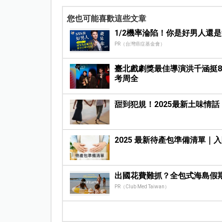
您也可能喜歡這些文章
1/2機率淪陷！你是好男人還
PR（台灣癌症基金會）
臺北戲劇獎最佳導演洪千涵挺
考周全
甜到犯規！2025最新土味情
2025 最新待產包準備清單
出國花費難抓？全包式海島假
PR（Club Med Taiwan）