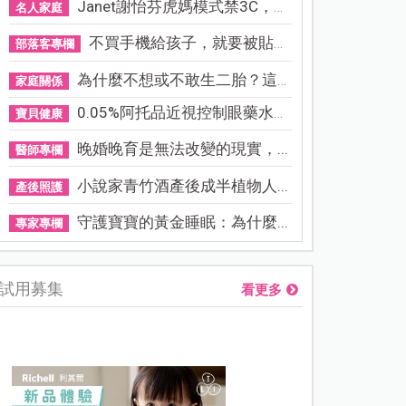
Janet謝怡芬虎媽模式禁3C，看...
名人家庭
不買手機給孩子，就要被貼「...
部落客專欄
為什麼不想或不敢生二胎？這8...
家庭關係
0.05%阿托品近視控制眼藥水納...
寶貝健康
晚婚晚育是無法改變的現實，...
醫師專欄
小說家青竹酒產後成半植物人...
產後照護
守護寶寶的黃金睡眠：為什麼...
專家專欄
試用募集
看更多