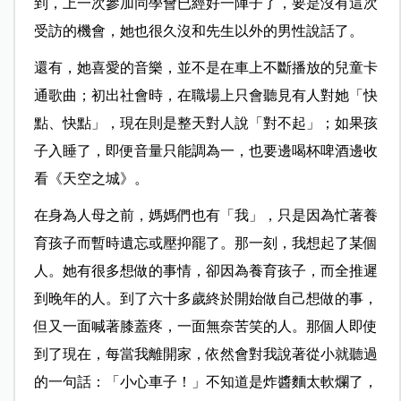
到，上一次參加同學會已經好一陣子了，要是沒有這次
受訪的機會，她也很久沒和先生以外的男性說話了。
還有，她喜愛的音樂，並不是在車上不斷播放的兒童卡
通歌曲；初出社會
時，在職場上只會聽見有人對她「快
點、快點」，現在則是整天對人說「對不
起」；如果孩
子入睡了，即便音量只能調為一，也要邊喝杯啤酒邊收
看《天空之城》。
在身為人母之前，媽媽們也有「我」，只是因為忙著養
育孩子而暫時遺忘或
壓抑罷了。那一刻，我想起了某個
人。她有很多想做的事情，卻因為養育孩子，而全推遲
到晚年的人。到了六十多歲終於開始做自己想做的事，
但又一面喊著膝蓋疼，一面無奈苦笑的人。那個人即使
到了現在，每當我離開家，依然會對我說著從小就聽過
的一句話：「小心車子！」不知道是炸醬麵太軟爛了，