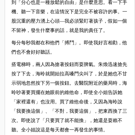
到「分心也是一種放鬆的自由」是什麼意思。看一下手
機、聽一下音樂，在這情況下是完全不被容許的事。一
股沉重的壓力湧上心頭—我必須緊盯著孩子，假如一個
不留神，發生什麼事的話，就是我的責任了。
每分每秒我都在和他們「搏鬥」。即使我好言相勸，他
們也不會好好聽話。
搭電梯時，兩人因為搶著按鈕而耍脾氣。朱煥迅速搶先
按了下去，海昤就開始拉高嗓門尖叫了，於是她也不甘
示弱地忽然按下另一個按鈕。去醫院附近的藥局時，海
昤吵著要買擺在她眼前的維他命，即使全小姐告訴她
「家裡還有」也沒用。買了維他命後，又因為海昤說
「我要換這個」、「不對，我要這個」，把東西換了三
次。即使說了「只要買了就不能換」，她還是耍賴不
聽。全小姐說這是每天都會一再發生的事情。