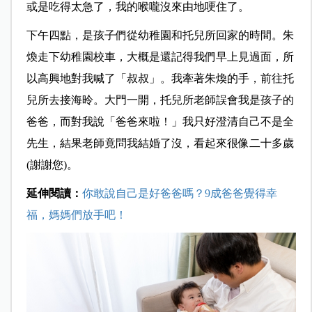
或是吃得太急了，我的喉嚨沒來由地哽住了。
下午四點，是孩子們從幼稚園和托兒所回家的時間。朱
煥走下幼稚園校車，
大概是還記得我們早上見過面，所
以高興地對我喊了「叔叔」。我牽著朱煥的
手，前往托
兒所去接海昤。大門一開，托兒所老師誤會我是孩子的
爸爸，而對我說「爸爸來啦！」我只好澄清自己不是全
先生，結果老師竟問我結婚了沒，看起來很像二十多歲
(
謝謝您)。
延伸閱讀：
你敢說自己是好爸爸嗎？9成爸爸覺得幸
福，媽媽們放手吧！