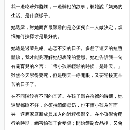
我一邊吃著炸醬麵，一邊聽她的故事，聽她說「媽媽的
生活」是什麼樣子。
她透露，對她而言最艱難的是必須獨自一人做決定，煩
惱如何抉擇才是最好的。
她總是過著焦慮、忐忑不安的日子。多虧了這天的短暫
體驗，我才能夠理解她想表達的意思。她也告訴我一句
有關育兒的名言：「帶小孩最輕鬆的時候，是昨天。」
雖然今天累得要死，但是明天一睜開眼，又要迎接更辛
苦的日子了。
在不同階段有不同的辛苦。在孩子還在襁褓的時期，她
連覺都睡不好，必須
持續餵母奶，也不懂小孩為何而
哭，適應家庭新成員加入的過程很艱辛。在小孩學會爬
行的時期，總害怕孩子會受傷；開始餵副食品後，又會