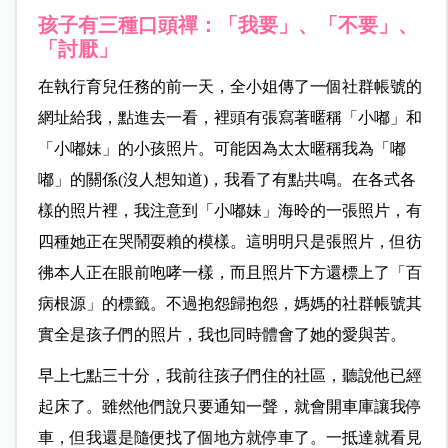
孩子有三種口頭禪：「我要
」、「
不要」、
「討厭」
在執行育兒任務的前一天，全小姐傳了一個社群帳號的
網址給我，點進去一
看，裡頭有張寫著暱稱「小嘟」和
「小嘟妹」的小孩照片。可能因為太太暱稱我為「嘟
嘟」的關係
(
沒人想知道)，我看了有點共鳴。在各式各
樣的照片裡，我注意到「小嘟妹」海昤的一張照片，有
四種她正在哭鬧耍賴的模樣。這明明只是張照片，但彷
彿本人正在眼前咆哮一樣，而且照片下方還標上了「百
病根源」的標籤。不過抱怨歸抱怨，媽媽的社群帳號其
實全是孩子們的照片，我也同時體會了她的愛與苦。
早上七點三十分，我前往孩子們住的社區，聽說他已經
起床了。雖然他們說只要通知一聲，就會開車庫讓我停
車，但我還是隨便找了個地方就停車了。一抵達就看見