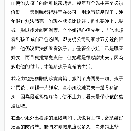
而使他與孩子的距離越來越遠。幾年前全先生甚至必須
值勤，一天到晚都得駐守在公司，別說請陪產假了，連
年假也無法請完，他現在狀況比較好，但也要晚上九點
或十點以後才能回到家。全小姐很心疼先生，「他也想
看到孩子喊自己爸爸啊。即使從公司到家才五分鐘的距
離，他仍沒辦法多看看孩子。」儘管全小姐自己是職業
婦女，而且獨攬育兒責任，但她還是很感謝丈夫，因為
多虧他的付出，才能給孩子寬裕的生活。
我吃力地把獲贈的珍貴書籍，搬到了房間另一頭。孩子
出門後，家裡一片靜
寂。全小姐說她要去一趟骨科診
所，因為最近拇指疼痛，使不上力，看來是帶小孩的後
遺症吧。
在全小姐外出看診的這段期間，我也有工作，必須鋪好
浴室的防滑墊。他們
才剛搬來這沒多久，尚未鋪上墊