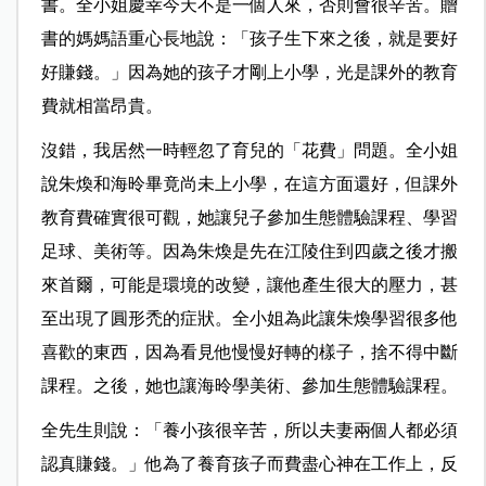
書。全小姐慶幸今天不是一個人來，否則會很辛苦。贈
書的媽媽語重心長地說：「孩子生下來之後，就是要好
好賺錢。」因為她的孩子才剛上小學，光是課外的教育
費就相當昂貴。
沒錯，我居然一時輕忽了育兒的「花費」問題。全小姐
說朱煥和海昤畢竟尚
未上小學，在這方面還好，但課外
教育費確實很可觀，她讓兒子參加生態體驗課程、學習
足球、美術等。因為朱煥是先在江陵住到四歲之後才搬
來首爾，可能是環境的改變，讓他產生很大的壓力，甚
至出現了圓形禿的症狀。全小姐為此讓朱煥學習很多他
喜歡的東西，因為看見他慢慢好轉的樣子，捨不得中斷
課程。之後，她也讓海昤學美術、參加生態體驗課程。
全先生則說：「養小孩很辛苦，所以夫妻兩個人都必須
認真賺錢。」他為了
養育孩子而費盡心神在工作上，反