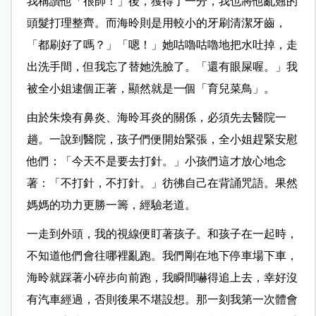
我稱讚他「很帥！」後，獲得了一分，我也將他亂翹的
頭髮打理整齊。而海昤則是用較小的牙刷清潔牙齒，
「都刷好了嗎？」「嗯！」她咕嚕咕嚕地把水吐掉，走
出洗手間，但我忘了替她洗臉了。「還有眼屎喔。」我
被全小姐逮個正著，顯然就是一個「育兒菜鳥」。
由於朱煥有鼻炎、海昤耳炎的關係，必須先去醫院一
趟。一說到醫院，孩子們便開始緊張，全小姐趕緊安慰
他們：「今天不是要去打針。」小孩們這才放心地念
著：「不打針，不打針。」彷彿自己在背誦咒語。果然
媽媽的功力更勝一
籌，經驗老道。
一走到外頭，我的視線便盯著孩子。和孩子在一起時，
不知道他們會往哪裡
亂跑。我們剛在地下停車場下車，
海昤就踩著小碎步向前跑，我瞬間嚇得追上
去，幸好沒
有汽車經過，否則後果不堪設想。那一刻我第一次體會