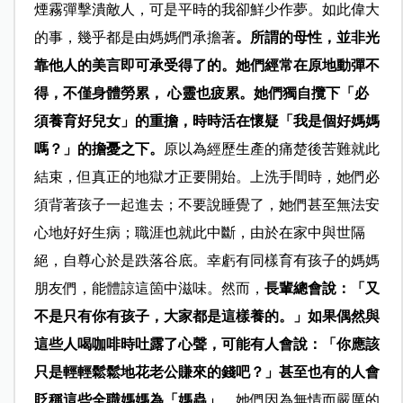
煙霧彈擊潰敵人，可是平時的我卻鮮少作夢。如此偉大
的事，幾乎都是由媽媽們承擔著
。所謂的母性，並非光
靠他人的美言即可承受得了的。她們經常在原地動彈不
得，不僅身體勞累， 心靈也疲累。她們獨自攬下「必
須養育好兒女」的重擔，時時活在懷疑「我是個好媽媽
嗎？」的擔憂之下。
原以為經歷生產的痛楚後苦難就此
結束，但真正的地獄才正要開始。上洗手間時，她們必
須背著孩子一起進去；不要說睡覺了，她們甚至無法安
心地好好生病；職涯也就此中斷，由於在家中與世隔
絕，自尊心於是跌落谷底。幸虧有同樣育有孩子的媽媽
朋友們，能體諒這箇中滋味。然而，
長輩總會說：「又
不是只有你有孩子，大家都是這樣養的。」如果偶然與
這些人喝咖啡時吐露了心聲，可能有人會說：「你應該
只是輕輕鬆鬆地花老公賺來的錢吧？」甚至也有的人會
貶稱這些全職媽媽為「媽蟲」
，她們因為無情而嚴厲的