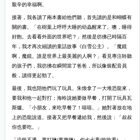
艱辛的幸福啊。
接著，我各讀了兩本書給他們聽，首先讀的是和蝴蝶有
關的書。「在樹葉上
呼呼大睡的幼蟲醒來了。噢，睡得
好飽。去看看外面的世界吧？」然後是彷彿已時隔百
年，我才再次細讀的童話故事《白雪公主》。「魔鏡
啊，魔鏡。誰是世界上最美麗的人啊？」看見專注聆聽
的孩子們，我彷彿在瞬間當了爸爸，所以像個配音員
般，讀得更起勁了。
最後，我也陪他們玩了玩具。朱煥拿了一大堆恐龍來，
要我和他一起對打；
海昤說她要做早餐，打開了玩具瓦
斯爐。「小朋友，來吃早餐了！嘻嘻。」她對著放在地
上的恐龍說道。接著又把早餐遞給我，然後說：「叔叔
你也要吃。」
「這個不燙，要打鹽(要撒鹽)。你七七看(吃吃看)。」