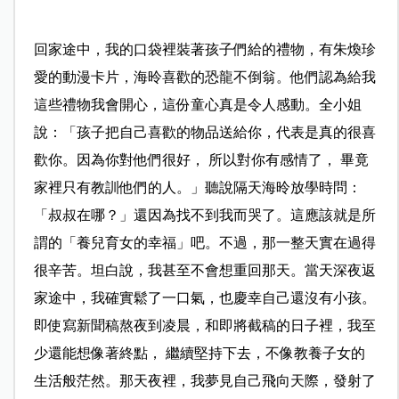
回家途中，我的口袋裡裝著孩子們給的禮物，有朱煥珍
愛的動漫卡片，海昤喜歡的恐龍不倒翁。他們認為給我
這些禮物我會開心，這份童心真是令人感動。全小姐
說：「孩子把自己喜歡的物品送給你，代表是真的很喜
歡你。因為你對他們很好， 所以對你有感情了， 畢竟
家裡只有教訓他們的人。」聽說隔天海昤放學時問：
「叔叔在哪？」還因為找不到我而哭了。這應該就是所
謂的「養兒育女的幸福」吧。不過，那一整天實在過得
很辛苦。坦白說，我甚至不會想重回那天。當天深夜返
家途中，我確實鬆了一口氣，也慶幸自己還沒有小孩。
即使寫新聞稿熬夜到凌晨，和即將截稿的日子裡，我至
少還能想像著終點， 繼續堅持下去，不像教養子女的
生活般茫然。那天夜裡，我夢見自己飛向天際，發射了