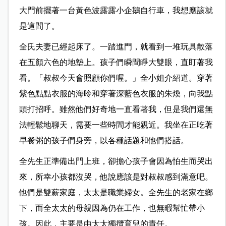
大門前擺著一台黃色波露露小企鵝自行車，我想應該就
是這間了。
全氏夫妻已經起床了。一踏進門，就看到一堆玩具散落
在五顏六色的地墊上。孩子們瞬間睜大雙眼，直盯著我
看。「叔叔今天會照顧你們喔。」全小姐介紹道。穿著
紫色點點衣服的海昤和穿著深藍色衣服的朱煥，向我點
頭打招呼。雖然他們好奇地一直看著我，但是我們還無
法輕鬆地聊天，需要一些時間才能親近。我坐在正吃著
早餐粥的孩子們身旁，以各種話題和他們搭話。
全先生正準備出門上班，卻擔心孩子會因為怕生而哭出
來，所幸小孩都沒哭，他說應該是對叔叔感到滿意吧。
他們是雙薪家庭，太太是職業婦女。全先生
的老家在鄉
下，而全太太的母親因為仍在工作，也無暇幫忙帶小
孩。因此，主要是由太太獨攬育兒的責任。