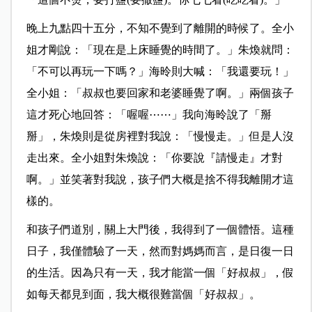
晚上九點四十五分，不知不覺到了離開的時候了。全小
姐才剛說：「現在是上床睡覺的時間了。」朱煥就問：
「不可以再玩一下嗎？」海昤則大喊：「我還要玩！」
全小姐：「叔叔也要回家和老婆睡覺了啊。」兩個孩子
這才死心地回答：「喔喔⋯⋯」我向海昤說了「掰
掰」，朱煥則是從房裡對我說：「慢慢走。」但是人沒
走出來。全小姐對朱煥說：「你要說『請慢走』才對
啊。」並笑著對我說，孩子們大概是捨不得我離開才這
樣的。
和孩子們道別，關上大門後，我得到了一個體悟。這種
日子，我僅體驗了一天，然而對媽媽而言，是日復一日
的生活。因為只有一天，我才能當一個「好叔叔」，假
如每天都見到面，我大概很難當個「好叔叔」。