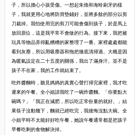
子，所以擔心小孩受傷。一想起朱煥和海昤刷牙的樣
子，我就更用心地將防滑墊鋪好，並將多餘的部分以剪
刀裁掉。我怕使用完的剪刀可能會傷到孩子，於是馬上
放回原位，這是我平常不會做的行為。接下來，我把被
玩具等物品弄得亂糟糟的家整理了一番。家裡處處都能
看到灰塵，所以用吸塵器和拖把徹底清掃過。大概是因
為暖氣設定在二十五度的關係，我出了滿身汗。並不是
孩子不在家，我的工作就結束了。
吃炸醬麵時，聽見媽媽的真實心聲打掃完家裡，我才吃
遲來的午餐。全小姐請我吃了一碗炸醬麵。「你要點大
碗嗎？」「我正在減肥，所以吃正常份量的就好。」結
果筷子沒動幾下，麵就已經吃完，我後悔沒點大碗。全
小姐平時不太能好好吃午餐，她說午餐通常都是把孩子
早餐吃剩的食物解決掉。