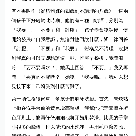
有本書叫作《從貓狗嫌的四歲到不講理的八歲》，這兩
個孩子正好處於此時
期。他們有三種口頭禪，分別為
「我要」、「不要」和「討厭」。孩子學會說話後，便
開始發展出自我意識，無論對他們說什麼，皆一律回答
「討厭」、「不要」和「我要」，蠻橫又不講理，沒想
到我真的可以立即驗證這一點。吃完早餐後，我問海
昤：「要不要喝水？」她馬上回答：「不要。」我又再
問：「妳真的不喝嗎？」她說：「我要喝。」我可以想
見接下來自己將受到什麼苦難了。
第一項任務很簡單：幫孩子們刷牙洗臉。首先，朱煥站
上擺在洗手台前的黃
色增高踏板，我幫他把牙膏擠在橙
色牙刷上，他再仔仔細細地將牙齒刷乾淨。比我的手掌
小很多的臉蛋，也以清涼的水洗淨，再用毛巾擦乾臉。