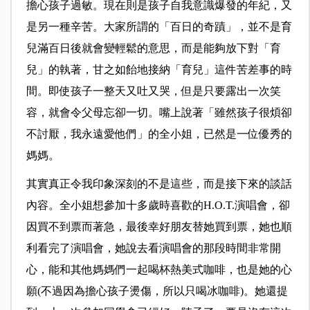
擔心孩子過敏。現在則是孩子自我意識爆發的年紀，又
是另一種辛苦。大家所謂的「百日的奇蹟」，並不是育
兒滿百日後就會變輕鬆的意思，而是能夠放下對「育
兒」的執著，甘之如飴地接納「育兒」這件苦差事的時
間。即使孩子一整天又吐又哭，但是只要露出一次笑
容，就會令父母忘卻一切。嘴上說著「雖然孩子很煩卻
不討厭，我永遠愛他們」的全小姐，已然是一位優秀的
媽媽。
其實真正令我印象深刻的不是這些，而是接下來的談話
內容。全小姐想參加
十多歲時喜歡的
H.O.T.
演唱會，卻
因買不到票而著急，最後幸好朋友替她買到
票，她也順
利看完了演唱會，她說去看演唱會的那段時間非常開
心，能和其他媽媽們一起喝杯熱美式咖啡，也是她的心
願(不過因為擔心孩子燙傷，所以只喝冰咖啡)。她還提