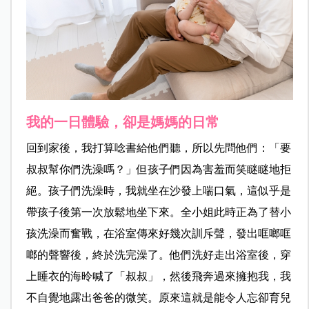
我的一日體驗，卻是媽媽的日常
回到家後，我打算唸書給他們聽，所以先問他們：「要
叔叔幫你們洗澡
嗎？」但孩子們因為害羞而笑瞇瞇地拒
絕。孩子們洗澡時，我就坐在沙發上喘口氣，這似乎是
帶孩子後第一次放鬆地坐下來。全小姐此時正為了替小
孩洗澡而奮戰，在浴室傳來好幾次訓斥聲，發出哐啷哐
啷的聲響後，終於洗完澡了。他們洗好走出浴室後，穿
上睡衣的海昤喊了「叔叔」，然後飛奔過來擁抱我，我
不自覺地露出爸爸的微笑。原來這就是能令人忘卻育兒