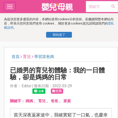
Toggle
navigation
為提供您更多優質的內容，本網站使用cookies分析技術。若繼續閱覽本網站內
容，即表示您同意我們使用 cookies， 關於更多cookies資訊請閱讀我們的
隱私
權說明
。
我知道了
首頁
育兒
學習當爸媽
已婚男的育兒初體驗：我的一日體
驗，卻是媽媽的日常
作者： Editor | 發表日期：2022-03-29
收藏
關鍵字：
媽媽
、
育兒
、
爸爸
、
家庭
當天深夜返家途中，我確實鬆了一口氣，也慶幸