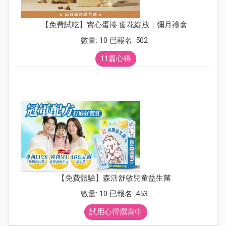
【免費試吃】實心蛋捲 窗花綻放｜彌月禮盒
數量: 10 已報名: 502
11篇心得
【免費體驗】森活舒敏兒童益生菌
數量: 10 已報名: 453
試用心得撰寫中