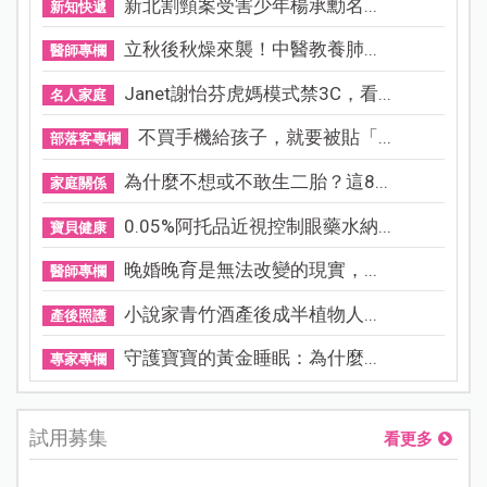
新北割頸案受害少年楊承勳名...
新知快遞
立秋後秋燥來襲！中醫教養肺...
醫師專欄
Janet謝怡芬虎媽模式禁3C，看...
名人家庭
不買手機給孩子，就要被貼「...
部落客專欄
為什麼不想或不敢生二胎？這8...
家庭關係
0.05%阿托品近視控制眼藥水納...
寶貝健康
晚婚晚育是無法改變的現實，...
醫師專欄
小說家青竹酒產後成半植物人...
產後照護
守護寶寶的黃金睡眠：為什麼...
專家專欄
試用募集
看更多