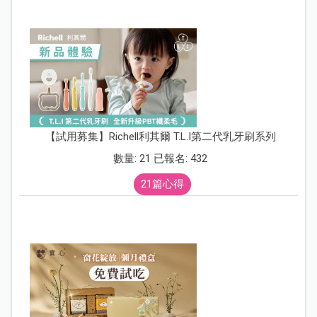
【試用募集】Richell利其爾 T.L.I第二代乳牙刷系列
數量: 21 已報名: 432
21篇心得