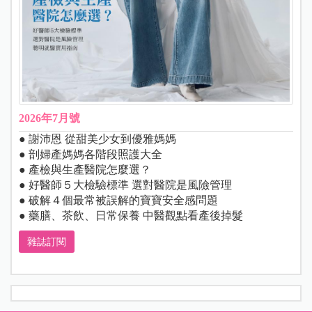
2026年7月號
● 謝沛恩 從甜美少女到優雅媽媽
● 剖婦產媽媽各階段照護大全
● 產檢與生產醫院怎麼選？
● 好醫師５大檢驗標準 選對醫院是風險管理
● 破解４個最常被誤解的寶寶安全感問題
● 藥膳、茶飲、日常保養 中醫觀點看產後掉髮
雜誌訂閱