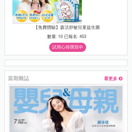
【免費體驗】森活舒敏兒童益生菌
數量: 10 已報名: 453
試用心得撰寫中
當期雜誌
看更多