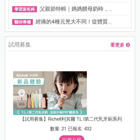
父親節特輯｜媽媽餵母奶時，...
學習當爸媽
經痛的4種元兇大不同！從體質...
醫師專欄
試用募集
看更多
【試用募集】Richell利其爾 T.L.I第二代乳牙刷系列
數量: 21 已報名: 432
21篇心得