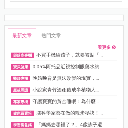
最新文章
熱門文章
看更多
不買手機給孩子，就要被貼「...
部落客專欄
0.05%阿托品近視控制眼藥水納...
寶貝健康
晚婚晚育是無法改變的現實，...
醫師專欄
小說家青竹酒產後成半植物人...
產後照護
守護寶寶的黃金睡眠：為什麼...
專家專欄
腦科學家都在做的散步秘訣！...
健康百寶箱
「媽媽去哪裡了？」4歲孩子還...
學習當爸媽