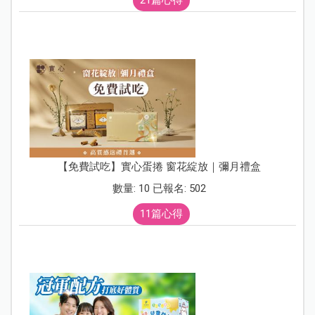
【免費試吃】實心蛋捲 窗花綻放｜彌月禮盒
數量: 10 已報名: 502
11篇心得