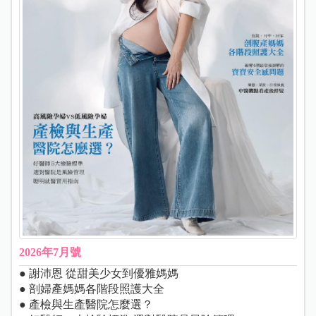
2026年7月號
● 謝沛恩 從甜美少女到優雅媽媽
● 剖婦產媽媽各階段照護大全
● 產檢與生產醫院怎麼選？