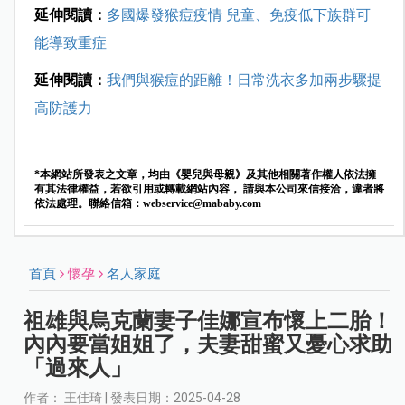
延伸閱讀：
多國爆發猴痘疫情 兒童、免疫低下族群可
能導致重症
延伸閱讀：
我們與猴痘的距離！日常洗衣多加兩步驟提
高防護力
*本網站所發表之文章，均由《嬰兒與母親》及其他相關著作權人依法擁
有其法律權益，若欲引用或轉載網站內容， 請與本公司來信接洽，違者將
依法處理。聯絡信箱：
webservice@mababy.com
首頁
懷孕
名人家庭
祖雄與烏克蘭妻子佳娜宣布懷上二胎！
內內要當姐姐了，夫妻甜蜜又憂心求助
「過來人」
作者： 王佳琦 | 發表日期：2025-04-28