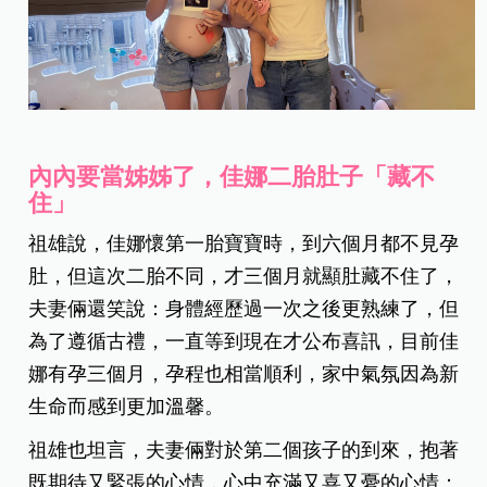
內內要當姊姊了，佳娜二胎肚子「藏不
住」
祖雄說，佳娜懷第一胎寶寶時，到六個月都不見孕
肚，但這次二胎不同，才三個月就顯肚藏不住了，
夫妻倆還笑說：身體經歷過一次之後更熟練了，但
為了遵循古禮，一直等到現在才公布喜訊，目前佳
娜有孕三個月，孕程也相當順利，家中氣氛因為新
生命而感到更加溫馨。
祖雄也坦言，夫妻倆對於第二個孩子的到來，抱著
既期待又緊張的心情，心中充滿又喜又憂的心情：