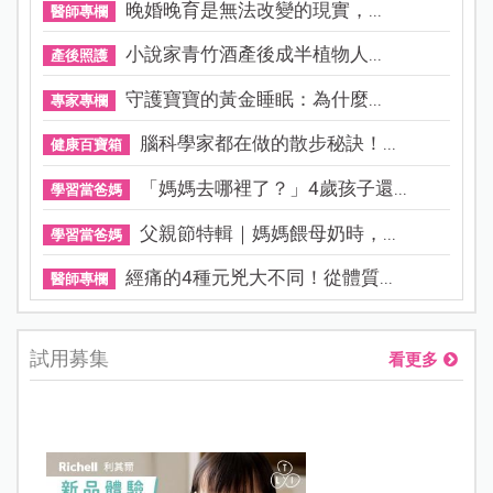
晚婚晚育是無法改變的現實，...
醫師專欄
小說家青竹酒產後成半植物人...
產後照護
守護寶寶的黃金睡眠：為什麼...
專家專欄
腦科學家都在做的散步秘訣！...
健康百寶箱
「媽媽去哪裡了？」4歲孩子還...
學習當爸媽
父親節特輯｜媽媽餵母奶時，...
學習當爸媽
經痛的4種元兇大不同！從體質...
醫師專欄
試用募集
看更多