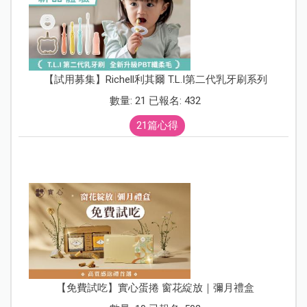
【試用募集】Richell利其爾 T.L.I第二代乳牙刷系列
數量: 21 已報名: 432
21篇心得
【免費試吃】實心蛋捲 窗花綻放｜彌月禮盒