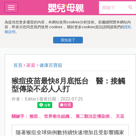
Toggle
navigation
為提供您更多優質的內容，本網站使用cookies分析技術。若繼續閱覽本網站內
容，即表示您同意我們使用 cookies， 關於更多cookies資訊請閱讀我們的
隱私
權說明
。
我知道了
首頁
家庭
健康百寶箱
猴痘疫苗最快8月底抵台 醫：接觸
型傳染不必人人打
作者： Editor | 發表日期：2022-07-25
收藏
關鍵字：
猴痘
、
世界衛生組織
、
第二類法定傳染病
、
天花
隨著猴痘全球病例數持續快速增加且受影響國家