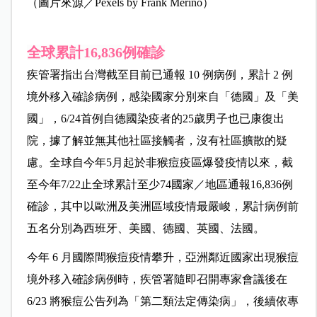
（圖片來源／Pexels by Frank Meriño）
全球累計16,836例確診
疾管署指出台灣截至目前已通報 10 例病例，累計 2 例
境外移入確診病例，感染國家分別來自「德國」及「美
國」，6/24首例自德國染疫者的25歲男子也已康復出
院，據了解並無其他社區接觸者，沒有社區擴散的疑
慮。全球自今年5月起於非猴痘疫區爆發疫情以來，截
至今年7/22止全球累計至少74國家／地區通報16,836例
確診，其中以歐洲及美洲區域疫情最嚴峻，累計病例前
五名分別為西班牙、美國、德國、英國、法國。
今年 6 月國際間猴痘疫情攀升，亞洲鄰近國家出現猴痘
境外移入確診病例時，疾管署隨即召開專家會議後在
6/23 將猴痘公告列為「第二類法定傳染病」，後續依專