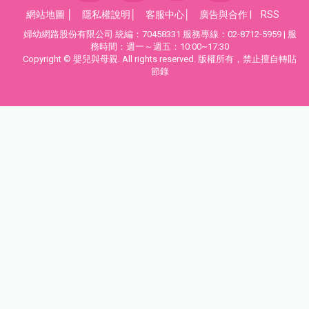
網站地圖
│
隱私權說明
│
客服中心
│
廣告與合作
|
RSS
婦幼網路股份有限公司 統編：70458331 服務專線：02-8712-5959 | 服
務時間：週一～週五：10:00~17:30
Copyright © 嬰兒與母親. All rights reserved. 版權所有，禁止擅自轉貼
節錄