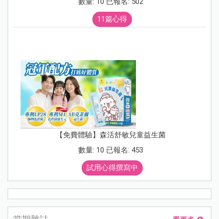
數量: 10 已報名: 502
11篇心得
【免費體驗】森活舒敏兒童益生菌
數量: 10 已報名: 453
試用心得撰寫中