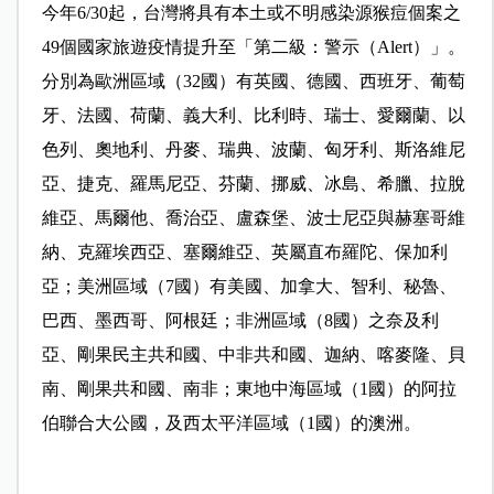
今年
6/30
起，台灣將具有本土或不明感染源猴痘個案之
49
個國家旅遊疫情提升至「第二級：警示（
Alert
）」。
分別為歐洲區域（
32
國）有英國、德國、西班牙、葡萄
牙、法國、荷蘭、義大利、比利時、瑞士、愛爾蘭、以
色列、奧地利、丹麥、瑞典、波蘭、匈牙利、斯洛維尼
亞、捷克、羅馬尼亞、芬蘭、挪威、冰島、希臘、拉脫
維亞、馬爾他、喬治亞、盧森堡、波士尼亞與赫塞哥維
納、克羅埃西亞、塞爾維亞、英屬直布羅陀、保加利
亞；美洲區域（
7
國）有美國、加拿大、智利、秘魯、
巴西、墨西哥、阿根廷；非洲區域（
8
國）之奈及利
亞、剛果民主共和國、中非共和國、迦納、喀麥隆、貝
南、剛果共和國、南非；東地中海區域（
1
國）的阿拉
伯聯合大公國，及西太平洋區域（
1
國）的澳洲。