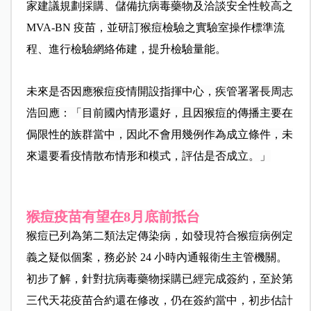
家建議規劃採購、儲備抗病毒藥物及洽談安全性較高之
MVA-BN 疫苗，並研訂猴痘檢驗之實驗室操作標準流
程、進行檢驗網絡佈建，提升檢驗量能。
未來是否因應猴痘疫情開設指揮中心，疾管署署長周志
浩回應：「目前國內情形還好，且因猴痘的傳播主要在
侷限性的族群當中，因此不會用幾例作為成立條件，未
來還要看疫情散布情形和模式，評估是否成立。」
猴痘疫苗有望在8月底前抵台
猴痘已列為第二類法定傳染病，如發現符合猴痘病例定
義之疑似個案，務必於 24 小時內通報衛生主管機關。
初步了解，針對抗病毒藥物採購已經完成簽約，至於第
三代天花疫苗合約還在修改，仍在簽約當中，初步估計