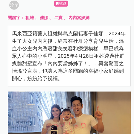
收藏
分享
關鍵字：
祖雄
、
佳娜
、
二寶
、
內內當姊姊
馬來西亞籍藝人祖雄與烏克蘭籍妻子佳娜，2024年
生了大女兒內內後，經常在社群分享育兒生活，混
血小公主內內憑著甜美笑容和療癒模樣，早已成為
眾人心中的小明星，2025年4月28日祖雄透過社群
媒體甜蜜宣布「內內要當姊姊了！」，興奮驚喜之
情溢於言表，也讓人為這多國籍的幸福小家庭感到
開心，紛紛給予祝福。