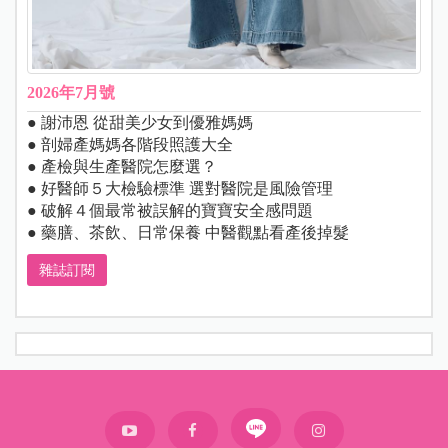
2026年7月號
● 謝沛恩 從甜美少女到優雅媽媽
● 剖婦產媽媽各階段照護大全
● 產檢與生產醫院怎麼選？
● 好醫師５大檢驗標準 選對醫院是風險管理
● 破解４個最常被誤解的寶寶安全感問題
● 藥膳、茶飲、日常保養 中醫觀點看產後掉髮
雜誌訂閱