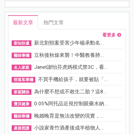
最新文章
熱門文章
看更多
新北割頸案受害少年楊承勳名...
新知快遞
立秋後秋燥來襲！中醫教養肺...
醫師專欄
Janet謝怡芬虎媽模式禁3C，看...
名人家庭
不買手機給孩子，就要被貼「...
部落客專欄
為什麼不想或不敢生二胎？這8...
家庭關係
0.05%阿托品近視控制眼藥水納...
寶貝健康
晚婚晚育是無法改變的現實，...
醫師專欄
小說家青竹酒產後成半植物人...
產後照護