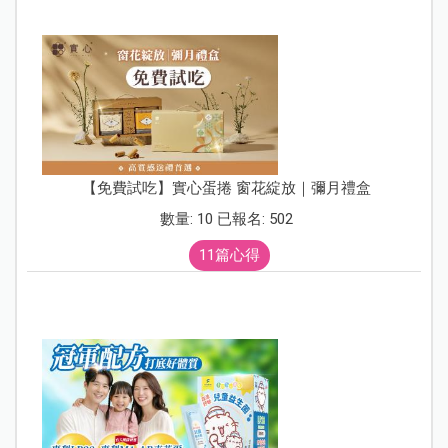
【免費試吃】實心蛋捲 窗花綻放｜彌月禮盒
數量: 10 已報名: 502
11篇心得