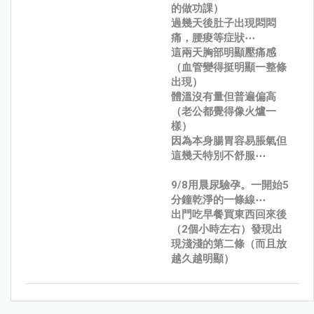
的做功課）
過幾天後肚子出現悶悶
痛，腰痠等症狀⋯
這兩天胸部明顯壓痛感
（血管變得挺明顯一整條
出現）
體溫沒有量但普遍偏高
（老公都覺得像火爐一
樣）
因為本身腸胃容易脹氣但
這幾天特別不舒服⋯
9/8用晨尿驗孕。一開始5
分鐘乾淨的一條線⋯
出門吃早餐買東西回來後
（2個小時左右）發現出
現淺淺的第二條（而且放
越久越明顯）