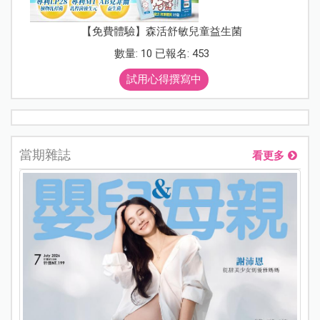
【免費體驗】森活舒敏兒童益生菌
數量: 10 已報名: 453
試用心得撰寫中
當期雜誌
看更多