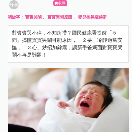
收藏
分享
關鍵字：
寶寶哭鬧
、
寶寶哭鬧原因
、
嬰兒搖晃症候群
對寶寶哭不停，不知所措？國民健康署提醒「 5
問」搞懂寶寶哭鬧可能原因，「 2 要」冷靜適當安
撫，「 3 心」妙招加錦囊，讓新手爸媽面對寶寶哭
鬧不再是難題！