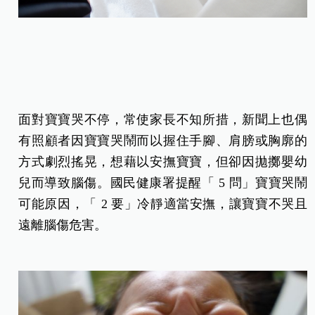
面對寶寶哭不停，常使家長不知所措，新聞上也偶
有照顧者因寶寶哭鬧而以握住手腳、肩膀或胸廓的
方式劇烈搖晃，想藉以安撫寶寶，但卻因拋擲嬰幼
兒而導致腦傷。國民健康署提醒「 5 問」寶寶哭鬧
可能原因，「 2 要」冷靜適當安撫，讓寶寶不哭且
遠離腦傷危害。