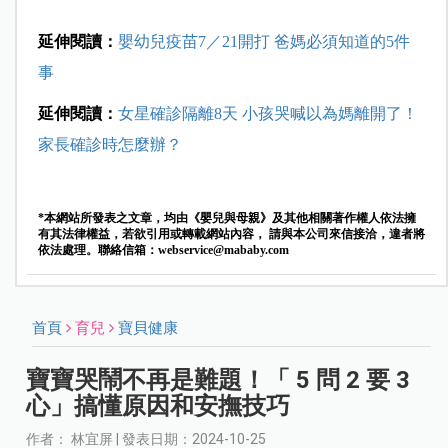
延伸閱讀：
嬰幼兒疫苗7／21開打 爸媽必須知道的5件
事
延伸閱讀：
女星確診隔離8天 小孩哭喊以為媽離開了！
家長確診時怎麼辦？
*本網站所發表之文章，均由《嬰兒與母親》及其他相關著作權人依法擁
有其法律權益，若欲引用或轉載網站內容， 請與本公司來信接洽，違者將
依法處理。聯絡信箱：
webservice@mababy.com
首頁
育兒
寶貝健康
寶寶哭鬧不再是難題！「 5 問 2 要 3
心」搞懂原因和安撫技巧
作者： 林宜屏 | 發表日期：2024-10-25