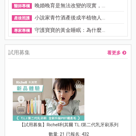
晚婚晚育是無法改變的現實，...
醫師專欄
小說家青竹酒產後成半植物人...
產後照護
守護寶寶的黃金睡眠：為什麼...
專家專欄
試用募集
看更多
【試用募集】Richell利其爾 T.L.I第二代乳牙刷系列
數量: 21 已報名: 432