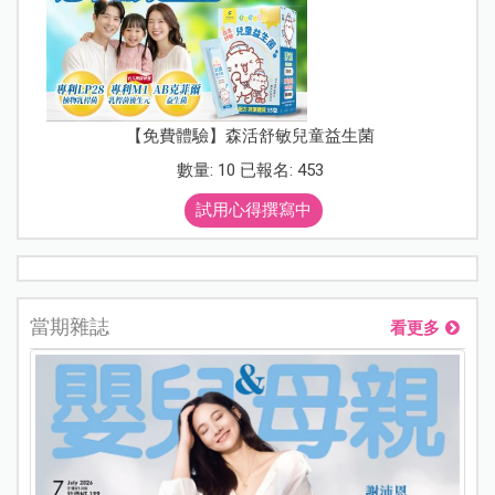
【免費體驗】森活舒敏兒童益生菌
數量: 10 已報名: 453
試用心得撰寫中
當期雜誌
看更多