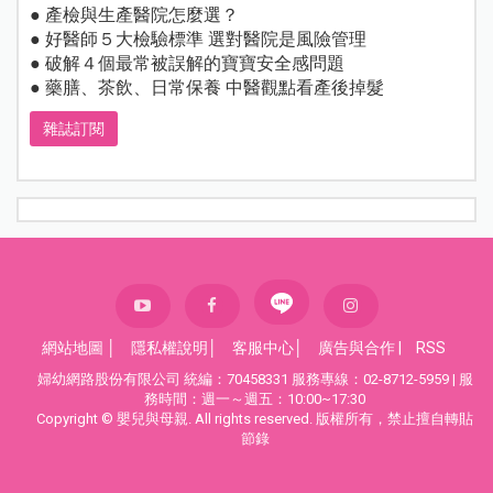
● 產檢與生產醫院怎麼選？
● 好醫師５大檢驗標準 選對醫院是風險管理
● 破解４個最常被誤解的寶寶安全感問題
● 藥膳、茶飲、日常保養 中醫觀點看產後掉髮
雜誌訂閱
網站地圖
│
隱私權說明
│
客服中心
│
廣告與合作
|
RSS
婦幼網路股份有限公司 統編：70458331 服務專線：02-8712-5959 | 服
務時間：週一～週五：10:00~17:30
Copyright © 嬰兒與母親. All rights reserved. 版權所有，禁止擅自轉貼
節錄