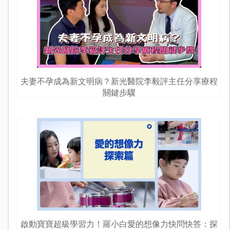
夫妻不孕成為新文明病？新光醫院李毅評主任分享療程
關鍵步驟
啟動寶寶超級學習力！羅小白愛的想像力快問快答：探