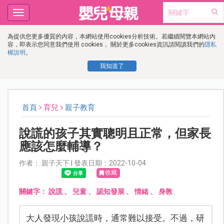
Toggle
navigation
為提供您更多優質的內容，本網站使用cookies分析技術。若繼續閱覽本網站內
容，即表示您同意我們使用 cookies， 關於更多cookies資訊請閱讀我們的
隱私
權說明
。
我知道了
首頁
育兒
親子教育
說謊的孩子其實聰明且正常，但家長
應該怎麼輔導？
作者： 親子天下 | 發表日期：2022-10-04
收藏
關鍵字：
說謊
、
兒童
、
認知發展
、
情緒
、
身教
大人發現小孩說謊時，通常難以接受。不過，研