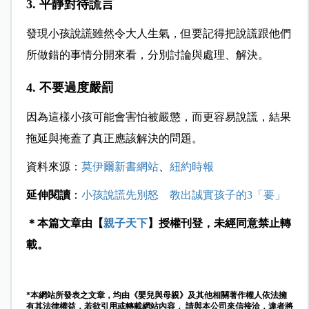
3. 平靜對待謊言
發現小孩說謊雖然令大人生氣，但要記得把說謊跟他們
所做錯的事情分開來看，分別討論與處理、解決。
4. 不要過度嚴罰
因為這樣小孩可能會害怕被嚴懲，而更容易說謊，結果
拖延與掩蓋了真正應該解決的問題。
資料來源：
莫伊爾新書網站
、
紐約時報
延伸閱讀
：
小孩說謊先別怒 教出誠實孩子的3「要」
＊本篇文章由【
親子天下
】授權刊登，未經同意禁止轉
載。
*本網站所發表之文章，均由《嬰兒與母親》及其他相關著作權人依法擁
有其法律權益，若欲引用或轉載網站內容， 請與本公司來信接洽，違者將