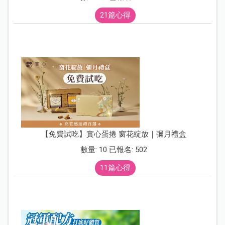
21篇心得
【免費試吃】實心蛋捲 窗花綻放｜彌月禮盒
數量: 10 已報名: 502
11篇心得