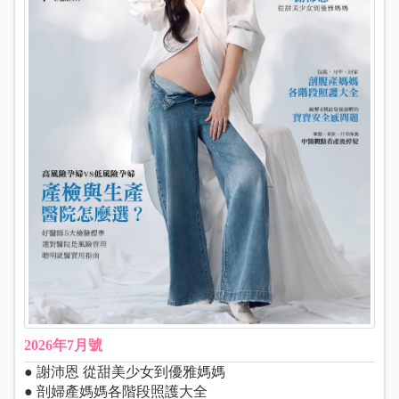
2026年7月號
● 謝沛恩 從甜美少女到優雅媽媽
● 剖婦產媽媽各階段照護大全