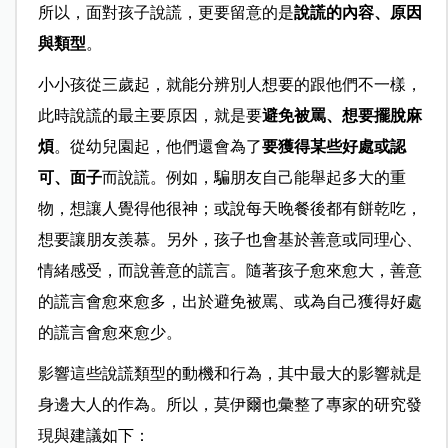
所以，面對孩子說謊，更要留意的是
說謊的內容、原因
與類型
。
小小孩從三歲起，就能分辨別人想要的跟他們不一樣，
此時說謊的最主要原因，就是要
避免被罵、想要擺脫麻
煩
。從幼兒園起，他們還會為了
要獲得某些好處或認
可、面子
而說謊。例如，騙朋友自己能舉起多大的重
物，想讓人覺得他很神；或說每天晚餐後都有餅乾吃，
想要讓朋友羨慕。另外，孩子也會基於善意或同理心、
情緒感受，而說善意的謊言。隨著孩子愈來愈大，善意
的謊言會愈來愈多，出於避免被罵、或為自己獲得好處
的謊言會愈來愈少。
影響這些說謊類型的動機和行為，其中最大的影響就是
身邊大人的作為。所以，莫伊爾也彙整了專家的研究發
現與建議如下：