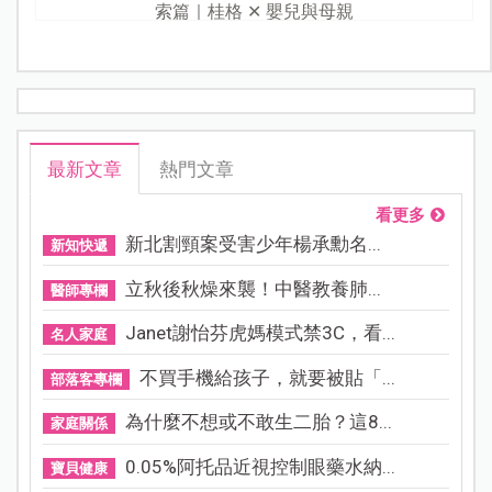
索篇｜桂格 ✕ 嬰兒與母親
最新文章
熱門文章
看更多
新北割頸案受害少年楊承勳名...
新知快遞
立秋後秋燥來襲！中醫教養肺...
醫師專欄
Janet謝怡芬虎媽模式禁3C，看...
名人家庭
不買手機給孩子，就要被貼「...
部落客專欄
為什麼不想或不敢生二胎？這8...
家庭關係
0.05%阿托品近視控制眼藥水納...
寶貝健康