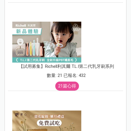
【試用募集】Richell利其爾 T.L.I第二代乳牙刷系列
數量: 21 已報名: 432
21篇心得