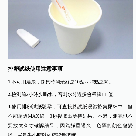
排卵試紙使用注意事項
1.
不可用晨尿，採集時間最好是10點～20點之間。
2.
檢測前2小時少喝水，否則水分過多會稀釋LH值。
3.
使用排卵試紙驗孕，可直接將試紙浸泡於集尿杯中，但
不能超過MAX線，3秒後取出等待結果。不過，測完也不
要放太久才確認結果，因為靜置過久，色票的顏色會變
淡，盡量半小時以內確認最準確。