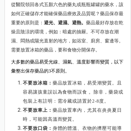
從醫院領回各式五顏六色的藥丸或瓶瓶罐罐的藥水，該
如何正確儲存才能確保藥品療效及品質呢？藥品保存最
重要的原則是：
避光、避濕、避熱。
藥品最好存放在乾
燥且陰涼的環境，例如：暗處的抽屜。不可存放在潮
濕、悶熱或陽光直射的地方，如浴室、廚房、窗邊等。
需要放置冰箱的藥品，要和食物分開保存。
大多數的藥品易受光線、濕氣、溫度影響而變質，以下
彙整出保存藥品的3不原則。
不要放冰箱：
藥品放置冰箱，易受潮變質。且
容易讓孩童誤以為食物而誤食 。除非，藥袋或
包裝上有註明：需冷藏或請置於2-8度。
不要放車上：
藥品放置車內，尤其在炎炎夏日
時，可能因高溫而變質。
不要放口袋：
身體的體溫、衣物的擠壓可能導