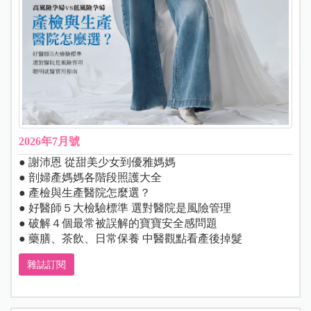
2026年7月號
● 謝沛恩 從甜美少女到優雅媽媽
● 剖婦產媽媽各階段照護大全
● 產檢與生產醫院怎麼選？
● 好醫師５大檢驗標準 選對醫院是風險管理
● 破解４個最常被誤解的寶寶安全感問題
● 藥膳、茶飲、日常保養 中醫觀點看產後掉髮
雜誌訂閱