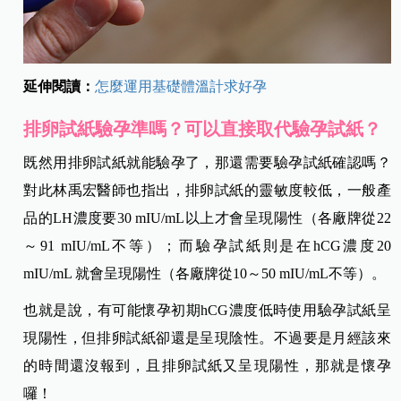
延伸閱讀：
怎麼運用基礎體溫計求好孕
排卵試紙驗孕準嗎？可以直接取代驗孕試紙？
既然用排卵試紙就能驗孕了，那還需要驗孕試紙確認嗎？
對此林禹宏醫師也指出，排卵試紙的靈敏度較低，一般產
品的LH濃度要30 mIU/mL以上才會呈現陽性（各廠牌從22
～91 mIU/mL不等）；而驗孕試紙則是在hCG濃度20
mIU/mL 就會呈現陽性（各廠牌從10～50 mIU/mL不等）。
也就是說，有可能懷孕初期hCG濃度低時使用驗孕試紙呈
現陽性，但排卵試紙卻還是呈現陰性。不過要是月經該來
的時間還沒報到，且排卵試紙又呈現陽性，那就是懷孕
囉！