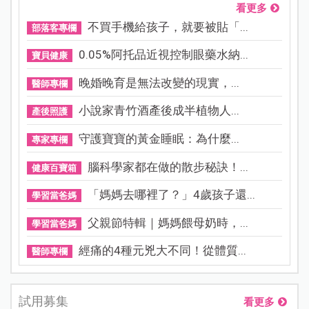
看更多
不買手機給孩子，就要被貼「...
部落客專欄
0.05%阿托品近視控制眼藥水納...
寶貝健康
晚婚晚育是無法改變的現實，...
醫師專欄
小說家青竹酒產後成半植物人...
產後照護
守護寶寶的黃金睡眠：為什麼...
專家專欄
腦科學家都在做的散步秘訣！...
健康百寶箱
「媽媽去哪裡了？」4歲孩子還...
學習當爸媽
父親節特輯｜媽媽餵母奶時，...
學習當爸媽
經痛的4種元兇大不同！從體質...
醫師專欄
試用募集
看更多