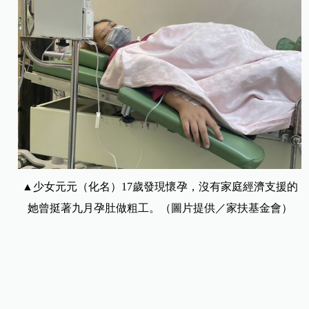
▲少女元元（化名）17歲發現懷孕，沒有家庭經濟支援的
她曾挺著九月孕肚做粗工。（圖片提供／家扶基金會）
未成年小媽媽面臨產後憂鬱、經濟與照顧
無援的育兒困境