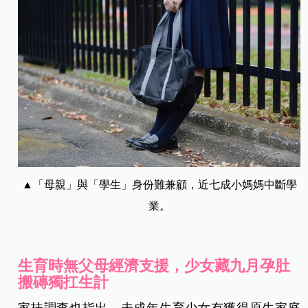
▲「母親」與「學生」身份難兼顧，近七成小媽媽中斷學
業。
生育時無父母經濟支援，少女藏九月孕肚
搬磚獨扛生計
家扶調查也指出，未成年生育少女有獲得原生家庭