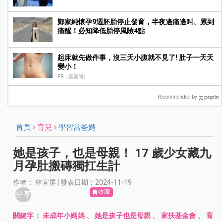
生
鄭家純懷孕9週胚胎停止發育，半夜邊痛邊叫、累到
痛醒！必知降低胎停風險4點
起床就先做件事，沒三天小腹就不見了! 肚子一天天
變小！
PR（新素簡）
Recommended by
首頁
育兒
學習當爸媽
她是孩子，也是母親！ 17 歲少女藏九
月孕肚搬磚獨扛生計
作者： 林宜屏 | 發表日期：2024-11-19
收藏
分享
關鍵字：
未成年小媽媽
、
她是孩子也是母親
、
家扶基金會
、
育