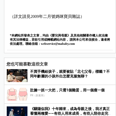
（詳文請見2009年二月號媽咪寶貝雜誌）
*本網站所發表之文章，均由《嬰兒與母親》及其他相關著作權人依法擁
有其法律權益，若欲引用或轉載網站內容， 請與本公司來信接洽，違者將
依法處理。聯絡信箱：
webservice@mababy.com
您也可能喜歡這些文章
不買手機給孩子，就要被貼「北七父母」標籤？不
同年齡層的小孩外出怎麼克服無聊？
肚腩一抓一大把，只需1個雞蛋，用一個瘦一個
PR（新素簡）
《驕陽似我》十年歸來，成為母親之後，我才真正
看懂兩種愛——有些人用來成長，有些人陪你走完人