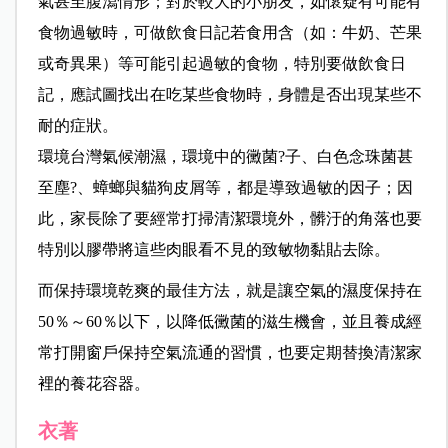
氣甚至腹瀉情形；對於較大的小朋友，如懷疑有可能有
食物過敏時，可做飲食日記若食用含（如：牛奶、芒果
或奇異果）等可能引起過敏的食物，特別要做飲食日
記，應試圖找出在吃某些食物時，身體是否出現某些不
耐的症狀。
環境台灣氣候潮濕，環境中的黴菌?子、白色念珠菌甚
至塵?、蟑螂與貓狗皮屑等，都是導致過敏的因子；因
此，家長除了要經常打掃清潔環境外，髒汙的角落也要
特別以膠帶將這些肉眼看不見的致敏物黏貼去除。
而保持環境乾爽的最佳方法，就是讓空氣的濕度保持在
50％～60％以下，以降低黴菌的滋生機會，並且養成經
常打開窗戶保持空氣流通的習慣，也要定期替換清潔家
裡的養花容器。
衣著