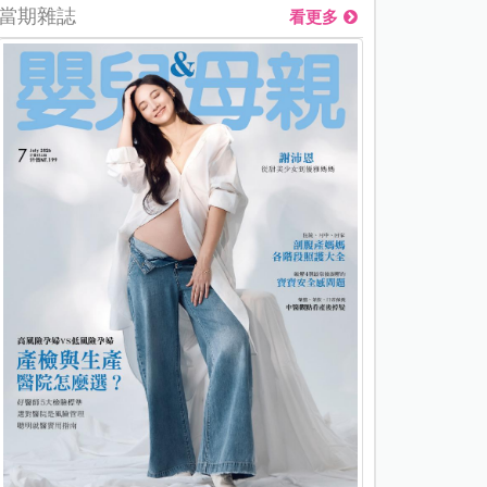
當期雜誌
看更多