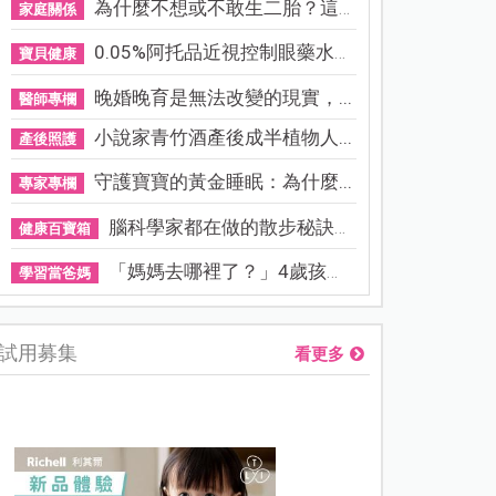
為什麼不想或不敢生二胎？這8...
家庭關係
0.05%阿托品近視控制眼藥水納...
寶貝健康
晚婚晚育是無法改變的現實，...
醫師專欄
小說家青竹酒產後成半植物人...
產後照護
守護寶寶的黃金睡眠：為什麼...
專家專欄
腦科學家都在做的散步秘訣！...
健康百寶箱
「媽媽去哪裡了？」4歲孩子還...
學習當爸媽
試用募集
看更多