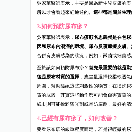
吳
家華
醫師表示，主要是因為新生兒皮膚的表
所以才會看起來紅通通的。
這些都是屬於生理
3.如何預防尿布疹？
吳
家華
醫師表示，
尿布疹顧名思義就是在包尿
因和尿布內潮溼的環境、尿布反覆摩擦皮膚、
合併有皮膚感染的狀況，例如：黴菌或細菌感
至於該如何預防尿布疹？
首先最重要的就是勤
後是尿布材質的選擇
，應盡量選擇較柔軟透氣
周圍，幫助隔絕這些刺激性的物質；在換洗尿
寶的屁股，其實這些動作都可能會傷害寶寶的
紙巾則可能摻雜螢光劑或是防腐劑，最好的清
4.已經有尿布疹了，如何改善？
要看尿布疹的嚴重程度而定，若是很輕微的尿