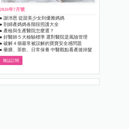
2026年7月號
● 謝沛恩 從甜美少女到優雅媽媽
● 剖婦產媽媽各階段照護大全
● 產檢與生產醫院怎麼選？
● 好醫師５大檢驗標準 選對醫院是風險管理
● 破解４個最常被誤解的寶寶安全感問題
● 藥膳、茶飲、日常保養 中醫觀點看產後掉髮
雜誌訂閱