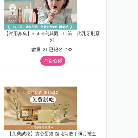
【試用募集】Richell利其爾 T.L.I第二代乳牙刷系
列
數量: 21 已報名: 432
21篇心得
【免費試吃】實心蛋捲 窗花綻放｜彌月禮盒