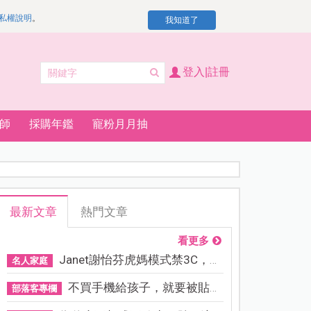
私權說明
。
我知道了
登入|註冊
師
採購年鑑
寵粉月月抽
最新文章
熱門文章
看更多
Janet謝怡芬虎媽模式禁3C，看...
名人家庭
不買手機給孩子，就要被貼「...
部落客專欄