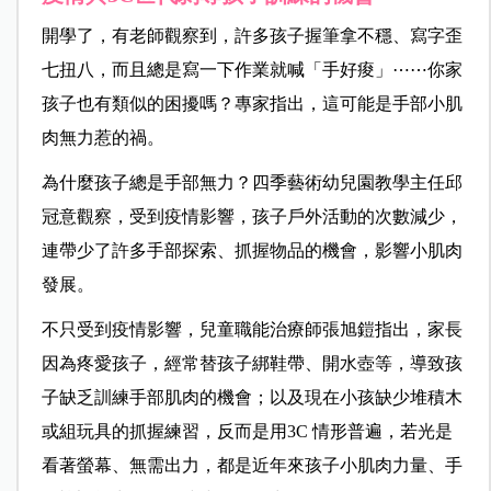
開學了，有老師觀察到，許多孩子握筆拿不穩、寫字歪
七扭八，而且總是寫一下作業就喊「手好痠」⋯⋯你家
孩子也有類似的困擾嗎？專家指出，這可能是手部小肌
肉無力惹的禍。
為什麼孩子總是手部無力？四季藝術幼兒園教學主任邱
冠意觀察，受到疫情影響，孩子戶外活動的次數減少，
連帶少了許多手部探索、抓握物品的機會，影響小肌肉
發展。
不只受到疫情影響，兒童職能治療師張旭鎧指出，家長
因為疼愛孩子，經常替孩子綁鞋帶、開水壺等，導致孩
子缺乏訓練手部肌肉的機會；以及現在小孩缺少堆積木
或組玩具的抓握練習，反而是用3C 情形普遍，若光是
看著螢幕、無需出力，都是近年來孩子小肌肉力量、手