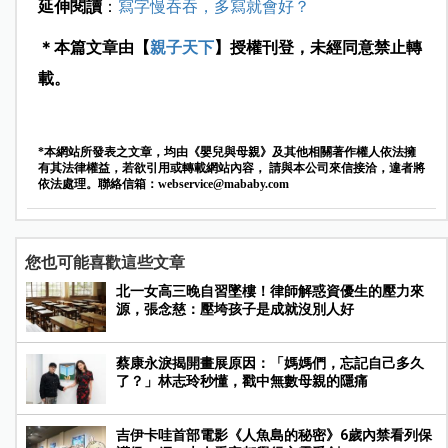
延伸閱讀
：
寫字慢吞吞，多寫就會好？
＊本篇文章由【
親子天下
】授權刊登，未經同意禁止轉
載。
*本網站所發表之文章，均由《嬰兒與母親》及其他相關著作權人依法擁
有其法律權益，若欲引用或轉載網站內容， 請與本公司來信接洽，違者將
依法處理。聯絡信箱：
webservice@mababy.com
您也可能喜歡這些文章
北一女高三晚自習墜樓！律師解惑資優生的壓力來
源，張念慈：壓垮孩子是成就沒別人好
蔡康永淚揭開畫展原因：「媽媽們，忘記自己多久
了？」林志玲秒懂，戳中無數母親的隱痛
吉伊卡哇首部電影《人魚島的秘密》6歲內禁看列保