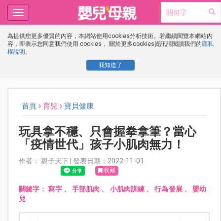
Toggle
navigation
為提供您更多優質的內容，本網站使用cookies分析技術。若繼續閱覽本網站內
容，即表示您同意我們使用 cookies， 關於更多cookies資訊請閱讀我們的
隱私
權說明
。
我知道了
首頁
育兒
寶貝健康
玩具拿不穩、只會握拳拿筆？當心
「疫情世代」孩子小肌肉無力！
作者： 親子天下 | 發表日期：2022-11-01
收藏
關鍵字：
寫字
、
手部肌肉
、
小肌肉訓練
、
行為發展
、
嬰幼
兒