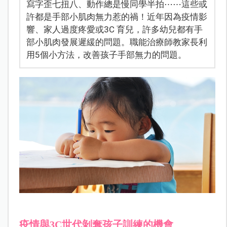
寫字歪七扭八、動作總是慢同學半拍⋯⋯這些或
許都是手部小肌肉無力惹的禍！近年因為疫情影
響、家人過度疼愛或3C 育兒，許多幼兒都有手
部小肌肉發展遲緩的問題。職能治療師教家長利
用5個小方法，改善孩子手部無力的問題。
疫情與3C世代剝奪孩子訓練的機會