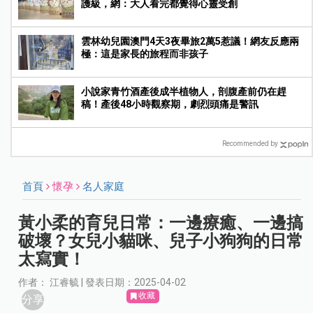
護級，網：大人看完都覺得心靈受創
雲林幼兒園澳門4天3夜畢旅2萬5惹議！網友反應兩
極：這是家長的旅程而非孩子
小說家青竹酒產後成半植物人，剖腹產前仍在趕
稿！產後48小時觀察期，劇烈頭痛是警訊
Recommended by
首頁
懷孕
名人家庭
黃小柔的育兒日常：一邊療癒、一邊搞
破壞？女兒小貓咪、兒子小狗狗的日常
太寫實！
作者： 江睿毓 | 發表日期：2025-04-02
收藏
分享