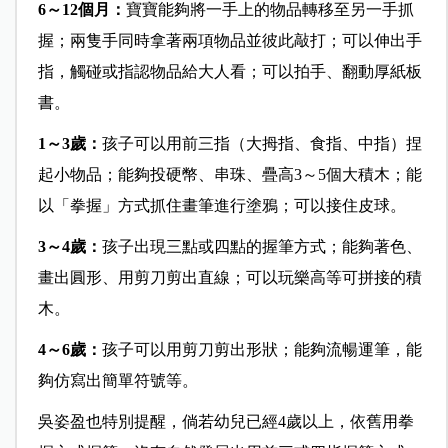
6～12個月：
寶寶能夠將一手上的物品轉移至另一手抓
握；兩隻手同時拿著兩項物品並彼此敲打；可以伸出手
指，觸碰或指認物品給大人看；可以拍手、翻動厚紙板
書。
1～3歲：
孩子可以用前三指（大拇指、食指、中指）捏
起小物品；能夠投硬幣、串珠、疊高3～5個大積木；能
以「拳握」方式抓住畫筆進行塗鴉；可以接住皮球。
3～4歲：
孩子出現三點或四點的握筆方式；能夠著色、
畫出圓形、用剪刀剪出直線；可以玩樂高等可拼接的積
木。
4～6歲：
孩子可以用剪刀剪出形狀；能夠流暢運筆，能
夠仿寫出簡單符號等。
吳姿盈也特別提醒，倘若幼兒已經4歲以上，依舊用拳