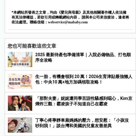
*本網站所發表之文章，均由《嬰兒與母親》及其他相關著作權人依法擁
有其法律權益，若欲引用或轉載網站內容， 請與本公司來信接洽，違者將
依法處理。聯絡信箱：
webservice@mababy.com
您也可能喜歡這些文章
2025 最新待產包準備清單｜入院必備物品、打包順
序全攻略
生一胎，有機會領到 20 萬！2026生育津貼最強懶人
包：中央10 萬+地方加碼領取攻略！
「那對夫妻」妮妮遭同學言語性騷感到噁心，Kim京
燁炸三觀：霸凌孩子不知道自己在霸凌
丁寧心疼寧靜車廂媽媽的壓力，想安慰：「小孩沒
吵到我！」談台灣和美國的兒童友善差異