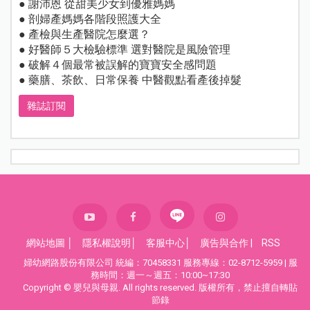
● 謝沛恩 從甜美少女到優雅媽媽
● 剖婦產媽媽各階段照護大全
● 產檢與生產醫院怎麼選？
● 好醫師５大檢驗標準 選對醫院是風險管理
● 破解４個最常被誤解的寶寶安全感問題
● 藥膳、茶飲、日常保養 中醫觀點看產後掉髮
雜誌訂閱
網站地圖
│
隱私權說明
│
客服中心
│
廣告與合作
|
RSS
婦幼網路股份有限公司 統編：70458331 服務專線：02-8712-5959 | 服
務時間：週一～週五：10:00~17:30
Copyright © 嬰兒與母親. All rights reserved. 版權所有，禁止擅自轉貼
節錄