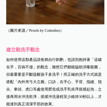
（圖片來源／Pexels by Cottonbro）
建立勤洗手觀念
如何使用這類產品請爸媽自行斟酌，也請別抱持著「這罐
在手，百病不侵」的觀念，雖然它們都能協助消毒殺菌，
但最重要是不斷提醒孩子多洗手！而正確的洗手方式就是
搭配「內外夾弓大立腕」口訣，在手心、手背、指縫、指
尖、拳頭、虎口等處使用肥皂或洗手乳依序搓揉起泡，之
後再用水沖洗乾淨，搓揉沖洗過程至少維持30秒以上，才
能達到真正清潔手部的效果。