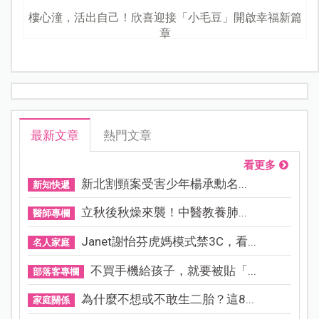
樓心潼，活出自己！欣喜迎接「小毛豆」開啟幸福新篇
章
最新文章
熱門文章
看更多
新北割頸案受害少年楊承勳名...
新知快遞
立秋後秋燥來襲！中醫教養肺...
醫師專欄
Janet謝怡芬虎媽模式禁3C，看...
名人家庭
不買手機給孩子，就要被貼「...
部落客專欄
為什麼不想或不敢生二胎？這8...
家庭關係