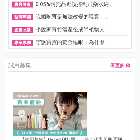
0.05%阿托品近視控制眼藥水納...
寶貝健康
晚婚晚育是無法改變的現實，...
醫師專欄
小說家青竹酒產後成半植物人...
產後照護
守護寶寶的黃金睡眠：為什麼...
專家專欄
試用募集
看更多
【試用募集】Richell利其爾 T.L.I第二代乳牙刷系列