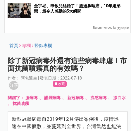
金宇彬、申敏兒結婚了！挺過鼻咽癌，10年姐弟
戀，最令人感動的5大瞬間
Recommended by
首頁
專欄
醫師專欄
除了新冠病毒外還有這些病毒肆虐！市
面抗菌噴霧真的有效嗎？
作者： 阿包醫生 | 發表日期：2022-07-18
收藏
分享
關鍵字：
腸病毒
、
諾羅病毒
、
新冠病毒
、
流感病毒
、
漂白水
、
抗菌噴霧
新型冠狀病毒自2019年12月傳出案例後，疫情迅
速在中國擴散，並蔓延到全世界，台灣當然也無法