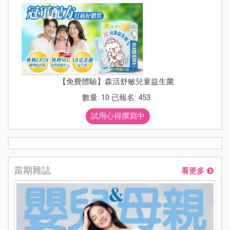
【免費體驗】森活舒敏兒童益生菌
數量: 10 已報名: 453
試用心得撰寫中
當期雜誌
看更多