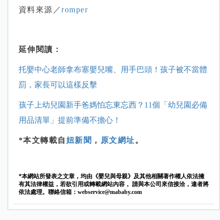
資料來源／
romper
延伸閱讀：
托嬰中心老師拿布塞嬰兒嘴、用手巴頭！孩子被不當體
罰，家長可以這樣反擊
孩子上幼兒園新手爸媽怕忘東忘西？11個「幼兒園必備
用品清單」提前準備不擔心！
*本文轉載自
妞新聞
，
原文網址
。
*本網站所發表之文章，均由《嬰兒與母親》及其他相關著作權人依法擁
有其法律權益，若欲引用或轉載網站內容， 請與本公司來信接洽，違者將
依法處理。聯絡信箱：
webservice@mababy.com