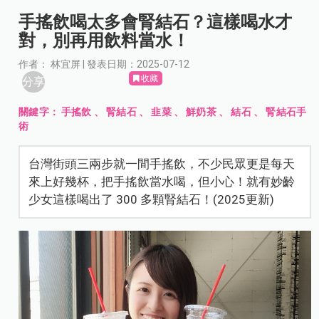
手搖飲喝太多會腎結石？這樣喝水才
對，別再用飲料當水！
作者： 林宜屏 | 發表日期：2025-07-12
收藏
分享
關鍵字：
手搖飲
、
腎結石
、
韭菜
、
鮮奶茶
、
結石
、
腎結石手
術
台灣街頭三兩步就一間手搖飲，不少民眾更是每天
來上好幾杯，把手搖飲當水喝，但小心！就有妙齡
少女這樣喝出了 300 多顆腎結石！(2025更新)