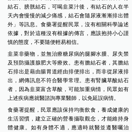
結石、膀胱結石，可喝韭菜汁後，有結石的人在半
天內會慢慢的減少痛感，結石會隨尿液漸漸排出體
外」等訊息。食藥署提醒民眾，沒有相關科學論述
依據，對於這種沒有根據的傳言，應該抱持小心謹
慎的態度，不要隨便輕易相信。
韭菜非藥物，並無治療糖尿病的腿腳水腫、尿失禁
及預防攝護腺肥大等療效。患有膽結石者，其膽結
石排出是藉由腸胃道經由排便排出，而非從尿液排
出，網傳訊息不符合醫學常理。患有腎臟草酸結石
者，因為韭菜富含草酸，可能加重病情，民眾如有
上述疾病應就醫諮詢專業醫師，以免延誤病情。
食藥署提醒，民眾應該保持均衡飲食，養成健康的
生活習慣，建立正確的營養攝取觀念，才能維持身
體健康。如有身體不適，應適時就醫並遵醫囑治