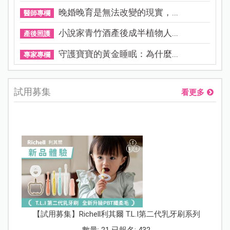
晚婚晚育是無法改變的現實，...
醫師專欄
小說家青竹酒產後成半植物人...
產後照護
守護寶寶的黃金睡眠：為什麼...
專家專欄
試用募集
看更多
【試用募集】Richell利其爾 T.L.I第二代乳牙刷系列
數量: 21 已報名: 432