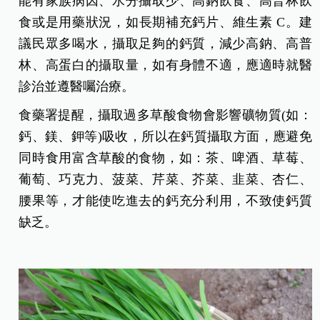
能有家族病因、水分攝取少、高鈉飲食、高普林飲
食或是用藥狀況，如長期補充鈣片、維生素 C。建
議民眾多喝水，攝取足夠的鈣質，減少高鈉、高普
林、高蛋白的攝取量，如有身體不適，應適時就醫
診治並遵醫囑治療。
食藥署提醒，攝取過多草酸食物會影響礦物質(如：
鈣、鎂、鉀等)吸收，所以在鈣質攝取方面，應避免
同時食用富含草酸的食物，如：茶、啤酒、草莓、
葡萄、巧克力、菠菜、芹菜、芥菜、韭菜、杏仁、
腰果等，才能使吃進去的鈣充分利用，不致使鈣質
缺乏。