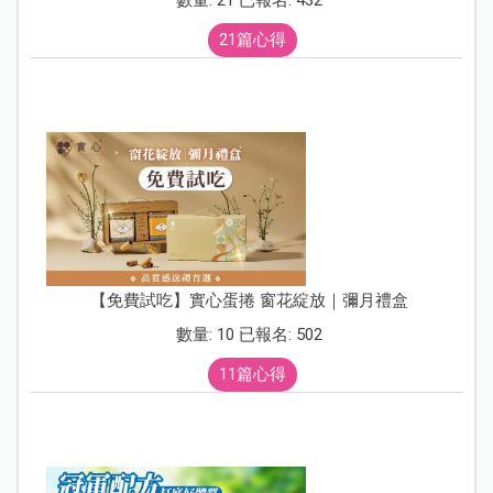
21篇心得
【免費試吃】實心蛋捲 窗花綻放｜彌月禮盒
數量: 10 已報名: 502
11篇心得