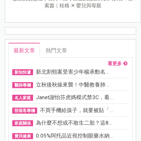
索篇｜桂格 ✕ 嬰兒與母親
最新文章
熱門文章
看更多
新北割頸案受害少年楊承勳名...
新知快遞
立秋後秋燥來襲！中醫教養肺...
醫師專欄
Janet謝怡芬虎媽模式禁3C，看...
名人家庭
不買手機給孩子，就要被貼「...
部落客專欄
為什麼不想或不敢生二胎？這8...
家庭關係
0.05%阿托品近視控制眼藥水納...
寶貝健康