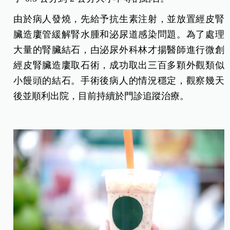
由於病人發燒，先給予抗生素注射，並放置經皮腎
臟造廔管緩解腎水腫和泌尿道感染問題。為了處理
大量的腎臟結石，甴泌尿外科林才揚醫師進行微創
經皮腎臟造廔取石術，成功取出三百多顆外觀類似
小饅頭的結石。手術後病人的情況穩定，觀察幾天
後並順利出院，目前持續於門診追蹤治療。