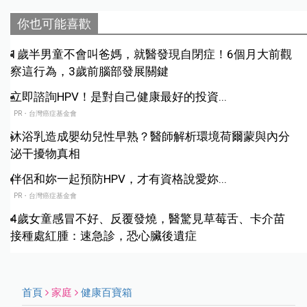
你也可能喜歡
1歲半男童不會叫爸媽，就醫發現自閉症！6個月大前觀
察這行為，3歲前腦部發展關鍵
立即諮詢HPV！是對自己健康最好的投資...
PR・台灣癌症基金會
沐浴乳造成嬰幼兒性早熟？醫師解析環境荷爾蒙與內分
泌干擾物真相
伴侶和妳一起預防HPV，才有資格說愛妳...
PR・台灣癌症基金會
4歲女童感冒不好、反覆發燒，醫驚見草莓舌、卡介苗
接種處紅腫：速急診，恐心臟後遺症
首頁
家庭
健康百寶箱