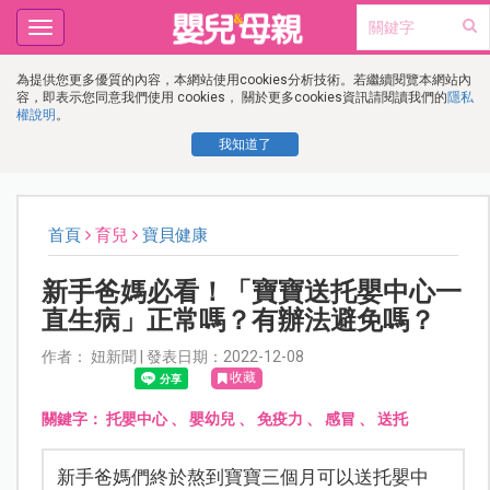
Toggle
navigation
為提供您更多優質的內容，本網站使用cookies分析技術。若繼續閱覽本網站內
容，即表示您同意我們使用 cookies， 關於更多cookies資訊請閱讀我們的
隱私
權說明
。
我知道了
首頁
育兒
寶貝健康
新手爸媽必看！「寶寶送托嬰中心一
直生病」正常嗎？有辦法避免嗎？
作者： 妞新聞 | 發表日期：2022-12-08
收藏
關鍵字：
托嬰中心
、
嬰幼兒
、
免疫力
、
感冒
、
送托
新手爸媽們終於熬到寶寶三個月可以送托嬰中