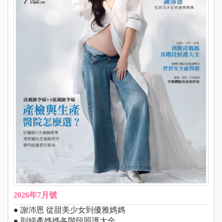
2026年7月號
● 謝沛恩 從甜美少女到優雅媽媽
● 剖婦產媽媽各階段照護大全