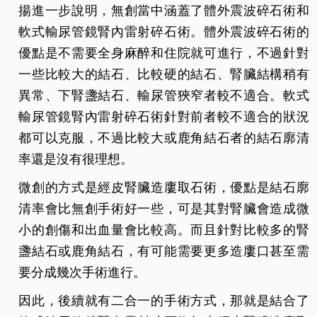
揚進一步說明，無創當中涵蓋了體外震波碎石術和
軟式輸尿管鏡腎內雷射碎石術。體外震波碎石術的
優點是不需要全身麻醉和住院就可進行，不過針對
一些比較大的結石、比較硬的結石、腎臟結構稍有
異常、下腎盞結石、輸尿管狹窄者較不適合。軟式
輸尿管鏡腎內雷射碎石術針對前者較不適合的狀況
都可以克服，不過比較大或鹿角結石者的結石廓清
率還是沒有很理想。
微創的方式是經皮腎臟造廔取石術，優點是結石廓
清率會比無創手術好一些，可是其對腎臟會造成微
小的創傷和出血量會比較高。而且針對比較多的腎
盞結石或鹿角結石，有可能需要更多造廔口甚至需
要分成幾次手術進行。
因此，後續就有二合一的手術方式，那就是結合了