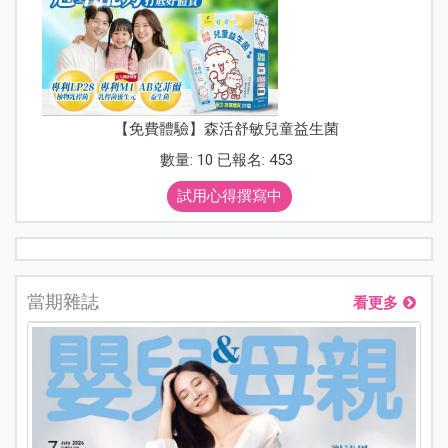
【免費體驗】森活舒敏兒童益生菌
數量: 10 已報名: 453
試用心得撰寫中
當期雜誌
看更多