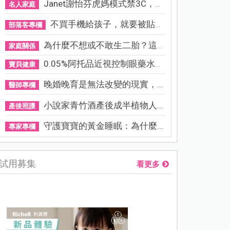
Janet謝怡芬虎媽模式禁3C，看...
名人家庭
不買手機給孩子，就要被貼「...
部落客專欄
為什麼不想或不敢生二胎？這8...
家庭關係
0.05%阿托品近視控制眼藥水納...
寶貝健康
晚婚晚育是無法改變的現實，...
醫師專欄
小說家青竹酒產後成半植物人...
產後照護
守護寶寶的黃金睡眠：為什麼...
專家專欄
試用募集
看更多