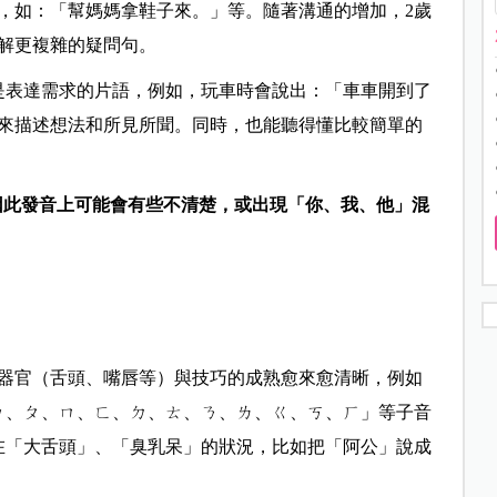
，如：「幫媽媽拿鞋子來。」等。隨著溝通的增加，2歲
解更複雜的疑問句。
是表達需求的片語，例如，玩車時會說出：「車車開到了
來描述想法和所見所聞。同時，也能聽得懂比較簡單的
，因此發音上可能會有些不清楚，或出現「你、我、他」混
器官（舌頭、嘴唇等）與技巧的成熟愈來愈清晰，例如
ㄅ、ㄆ、ㄇ、ㄈ、ㄉ、ㄊ、ㄋ、ㄌ、ㄍ、ㄎ、ㄏ」等子音
在「大舌頭」、「臭乳呆」的狀況，比如把「阿公」說成