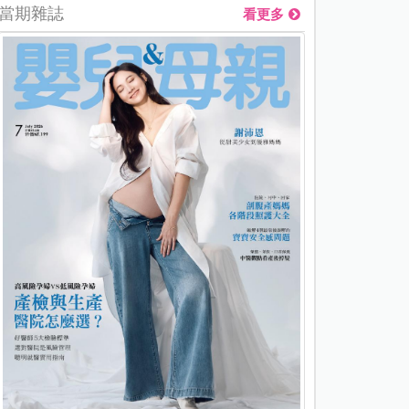
當期雜誌
看更多