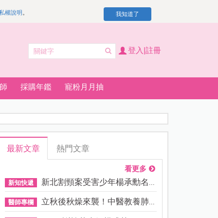
私權說明
。
我知道了
登入|註冊
師
採購年鑑
寵粉月月抽
最新文章
熱門文章
看更多
新北割頸案受害少年楊承勳名...
新知快遞
立秋後秋燥來襲！中醫教養肺...
醫師專欄