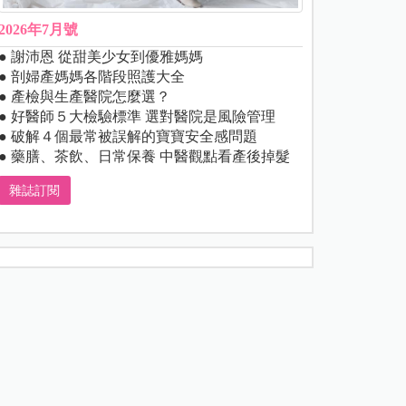
2026年7月號
● 謝沛恩 從甜美少女到優雅媽媽
● 剖婦產媽媽各階段照護大全
● 產檢與生產醫院怎麼選？
● 好醫師５大檢驗標準 選對醫院是風險管理
● 破解４個最常被誤解的寶寶安全感問題
● 藥膳、茶飲、日常保養 中醫觀點看產後掉髮
雜誌訂閱