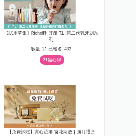
【試用募集】Richell利其爾 T.L.I第二代乳牙刷系
列
數量: 21 已報名: 432
21篇心得
【免費試吃】實心蛋捲 窗花綻放｜彌月禮盒