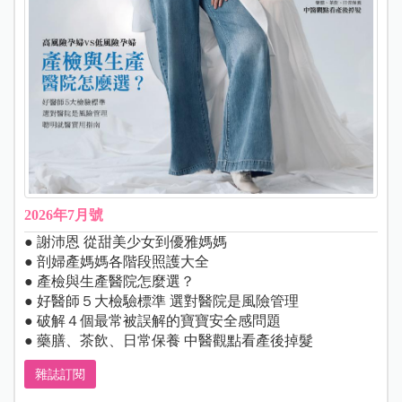
2026年7月號
● 謝沛恩 從甜美少女到優雅媽媽
● 剖婦產媽媽各階段照護大全
● 產檢與生產醫院怎麼選？
● 好醫師５大檢驗標準 選對醫院是風險管理
● 破解４個最常被誤解的寶寶安全感問題
● 藥膳、茶飲、日常保養 中醫觀點看產後掉髮
雜誌訂閱