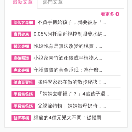
最新文章
熱門文章
看更多
不買手機給孩子，就要被貼「...
部落客專欄
0.05%阿托品近視控制眼藥水納...
寶貝健康
晚婚晚育是無法改變的現實，...
醫師專欄
小說家青竹酒產後成半植物人...
產後照護
守護寶寶的黃金睡眠：為什麼...
專家專欄
腦科學家都在做的散步秘訣！...
健康百寶箱
「媽媽去哪裡了？」4歲孩子還...
學習當爸媽
父親節特輯｜媽媽餵母奶時，...
學習當爸媽
經痛的4種元兇大不同！從體質...
醫師專欄