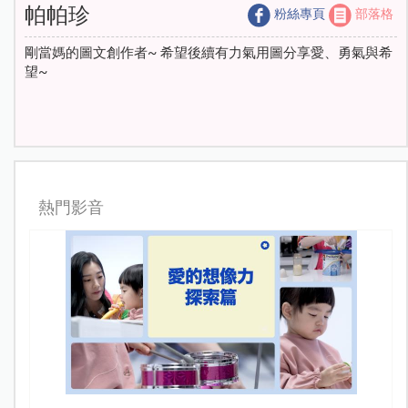
帕帕珍
粉絲專頁
部落格
剛當媽的圖文創作者~ 希望後續有力氣用圖分享愛、勇氣與希
望~
熱門影音