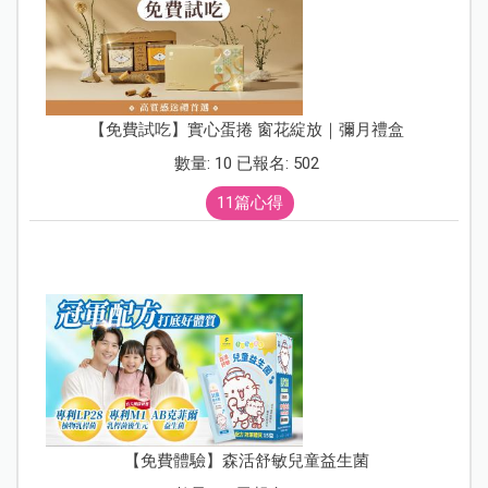
【免費試吃】實心蛋捲 窗花綻放｜彌月禮盒
數量: 10 已報名: 502
11篇心得
【免費體驗】森活舒敏兒童益生菌