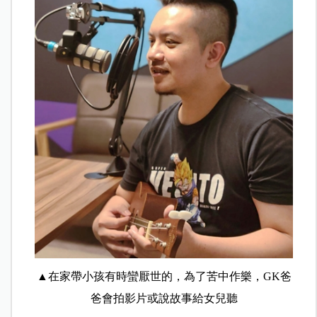
▲
在家帶小孩有時蠻厭世的，為了苦中作樂，GK爸
爸會拍影片或說故事給女兒聽