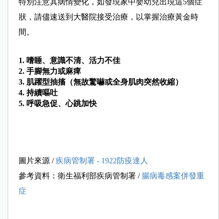
特別注意其病情變化，如發現家中嬰幼兒出現這5個症
狀，請儘速送到大醫院接受治療，以掌握治療黃金時
間。
1. 嗜睡、意識不清、活力不佳
2. 手腳無力或麻痺
3. 肌躍型抽搐（無故驚嚇或全身肌肉突然收縮）
4. 持續嘔吐
5. 呼吸急促、心跳加快
圖片來源 /
疾病管制署 - 1922防疫達人
參考資料：衛生福利部疾病管制署 /
腸病毒感案併發重
症