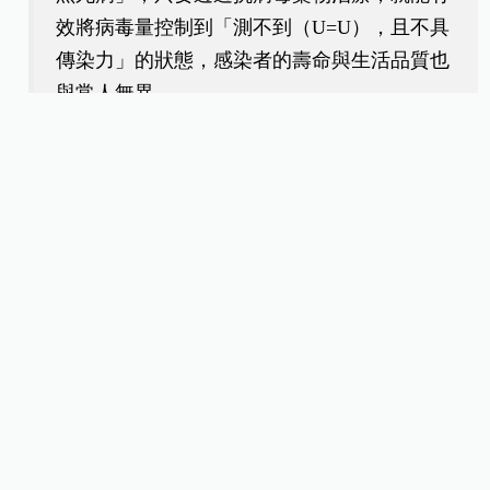
效將病毒量控制到「測不到（U=U），且不具
傳染力」的狀態，感染者的壽命與生活品質也
與常人無異。
但因為目前醫學上仍無法完全根治，受害者
必
須一輩子每天規律服藥
、
定期回診抽血
。對年
僅 15 歲的孩子來說，這意味著她們往後人生
幾十年的漫長日子裡，每一次吞下藥丸，都是
一場噩夢的被迫回放，這份無形的身心折磨，
更是最讓人心疼、也最難以痊癒的傷口。
整理撰文／王佳琦
圖片來源／AI製作