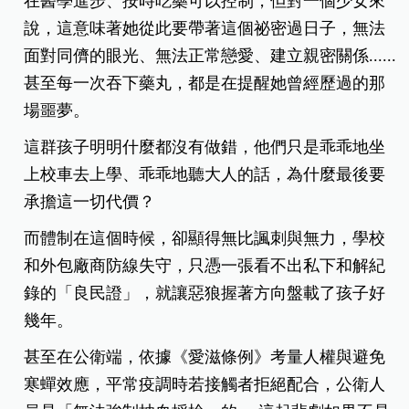
在醫學進步、按時吃藥可以控制，但對一個少女來
說，這意味著她從此要帶著這個祕密過日子，無法
面對同儕的眼光、無法正常戀愛、建立親密關係......
甚至每一次吞下藥丸，都是在提醒她曾經歷過的那
場噩夢。
這群孩子明明什麼都沒有做錯，他們只是乖乖地坐
上校車去上學、乖乖地聽大人的話，為什麼最後要
承擔這一切代價？
而體制在這個時候，卻顯得無比諷刺與無力，學校
和外包廠商防線失守，只憑一張看不出私下和解紀
錄的「良民證」，就讓惡狼握著方向盤載了孩子好
幾年。
甚至在公衛端，依據《愛滋條例》考量人權與避免
寒蟬效應，平常疫調時若接觸者拒絕配合，公衛人