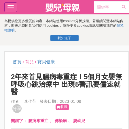
Toggle
navigation
為提供您更多優質的內容，本網站使用cookies分析技術。若繼續閱覽本網站內
容，即表示您同意我們使用 cookies， 關於更多cookies資訊請閱讀我們的
隱私
權說明
。
我知道了
首頁
育兒
寶貝健康
2年來首見腸病毒重症！5個月女嬰無
呼吸心跳治療中 出現5警訊要儘速就
醫
作者： 李佳芢 | 發表日期：2023-01-09
收藏
分享
關鍵字：
腸病毒重症
、
傳染病
、
嬰幼兒