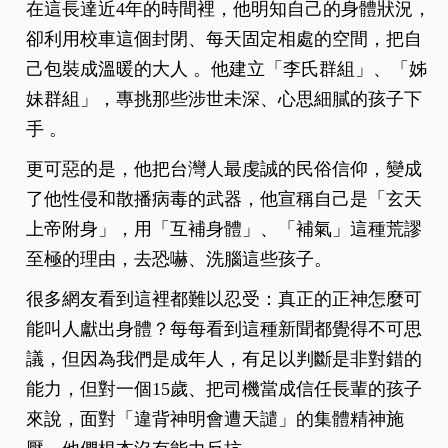
在這長達近4年的時間裡，他明知自己的身體狀況，
卻利用校車這個封閉、每天固定相處的空間，把自
己包裝成溫暖的大人 。他建立「李氏群組」、「姊
妹群組」，專挑那些涉世未深、心思細膩的孩子下
手 。
更可惡的是，他把台灣人最虔誠的民俗信仰，變成
了他性侵和散播病毒的武器，他宣稱自己是「玄天
上帝附身」，用「互補身體」、「補氣」這種荒謬
至極的理由，去恐嚇、洗腦這些孩子。
很多網友看到這裡都難以忍受：真正的正神怎麼可
能叫人獻出身體？每每看到這種新聞都覺得不可思
議，但因為我們是成年人，有足以判斷是非對錯的
能力
，但對一個15歲、把司機當成信任長輩的孩子
來說，面對「違背神明會遭天譴」的集體精神施