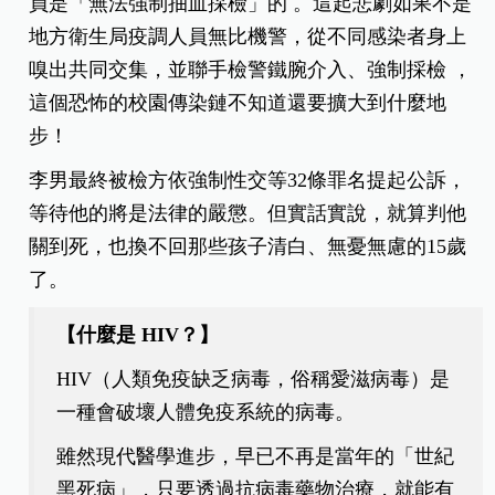
員是「無法強制抽血採檢」的 。這起悲劇如果不是
地方衛生局疫調人員無比機警，從不同感染者身上
嗅出共同交集，並聯手檢警鐵腕介入、強制採檢 ，
這個恐怖的校園傳染鏈不知道還要擴大到什麼地
步！
李男最終被檢方依強制性交等32條罪名提起公訴，
等待他的將是法律的嚴懲。但實話實說，就算判他
關到死，也換不回那些孩子清白、無憂無慮的15歲
了。
【什麼是 HIV？】
HIV（人類免疫缺乏病毒，俗稱愛滋病毒）是
一種會破壞人體免疫系統的病毒。
雖然現代醫學進步，早已不再是當年的「世紀
黑死病」，只要透過抗病毒藥物治療，就能有