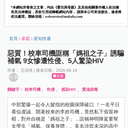
*本網站所發表之文章，均由《嬰兒與母親》及其他相關著作權人依法擁
有其法律權益，若欲引用或轉載網站內容， 請與本公司來信接洽，違者將
依法處理。聯絡信箱：
webservice@mababy.com
首頁
家庭
新知快遞
惡質！校車司機誆稱「媽祖之子」誘騙
補氣 9女慘遭性侵、5人驚染HIV
作者： 王佳琦 | 發表日期：2026-06-16
收藏
分享
關鍵字：
校車司機
、
性侵
、
感染HIV
、
愛滋病毒
中部驚爆一起令人髮指的校園保障破口 ！一名平日
看似虔誠、開著校車的李姓司機，竟然私下假冒神
棍，對外自稱是「媽祖之子」，誆稱神明降駕要幫
女學生「補氣、保養身體」。多名涉世未深的高中