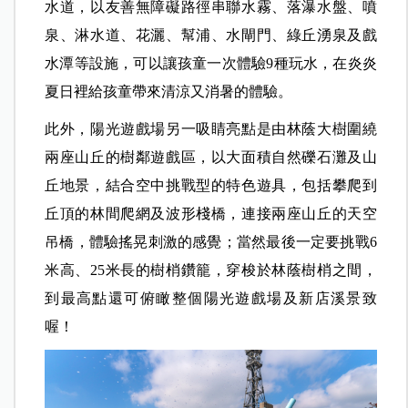
水道，以友善無障礙路徑串聯水霧、落瀑水盤、噴
泉、淋水道、花灑、幫浦、水閘門、綠丘湧泉及戲
水潭等設施，可以讓孩童一次體驗9種玩水，在炎炎
夏日裡給孩童帶來清涼又消暑的體驗。
此外，陽光遊戲場另一吸睛亮點是由林蔭大樹圍繞
兩座山丘的樹鄰遊戲區，以大面積自然礫石灘及山
丘地景，結合空中挑戰型的特色遊具，包括攀爬到
丘頂的林間爬網及波形棧橋，連接兩座山丘的天空
吊橋，體驗搖晃刺激的感覺；當然最後一定要挑戰6
米高、25米長的樹梢鑽籠，穿梭於林蔭樹梢之間，
到最高點還可俯瞰整個陽光遊戲場及新店溪景致
喔！