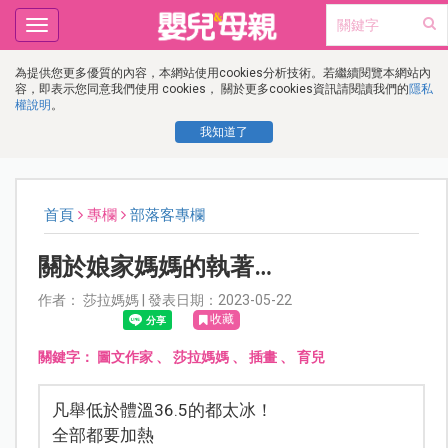
Toggle
navigation
為提供您更多優質的內容，本網站使用cookies分析技術。若繼續閱覽本網站內
容，即表示您同意我們使用 cookies， 關於更多cookies資訊請閱讀我們的
隱私
權說明
。
我知道了
首頁
專欄
部落客專欄
關於娘家媽媽的執著…
作者： 莎拉媽媽 | 發表日期：2023-05-22
收藏
關鍵字：
圖文作家
、
莎拉媽媽
、
插畫
、
育兒
凡舉低於體溫36.5的都太冰！
全部都要加熱