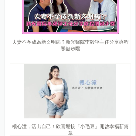
夫妻不孕成為新文明病？新光醫院李毅評主任分享療程
關鍵步驟
樓心潼，活出自己！欣喜迎接「小毛豆」開啟幸福新篇
章