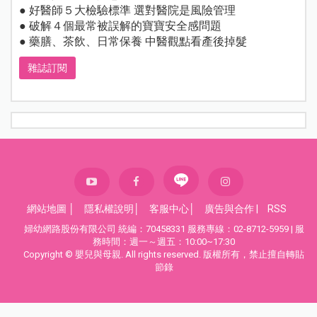
● 好醫師５大檢驗標準 選對醫院是風險管理
● 破解４個最常被誤解的寶寶安全感問題
● 藥膳、茶飲、日常保養 中醫觀點看產後掉髮
雜誌訂閱
網站地圖
│
隱私權說明
│
客服中心
│
廣告與合作
|
RSS
婦幼網路股份有限公司 統編：70458331 服務專線：02-8712-5959 | 服
務時間：週一～週五：10:00~17:30
Copyright © 嬰兒與母親. All rights reserved. 版權所有，禁止擅自轉貼
節錄