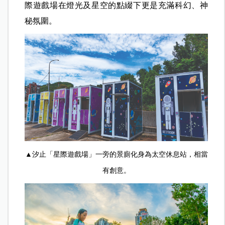
際遊戲場在燈光及星空的點綴下更是充滿科幻、神
秘氛圍。
▲汐止「星際遊戲場」一旁的景廁化身為太空休息站，相當
有創意。