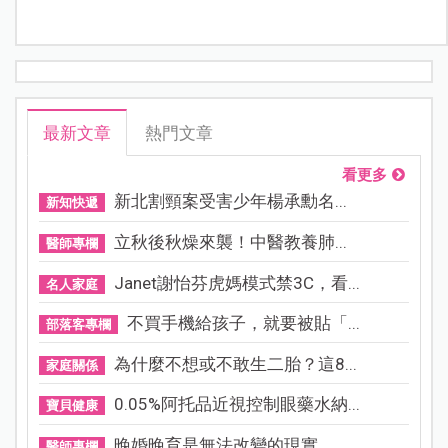
最新文章
熱門文章
看更多
新北割頸案受害少年楊承勳名...
新知快遞
立秋後秋燥來襲！中醫教養肺...
醫師專欄
Janet謝怡芬虎媽模式禁3C，看...
名人家庭
不買手機給孩子，就要被貼「...
部落客專欄
為什麼不想或不敢生二胎？這8...
家庭關係
0.05%阿托品近視控制眼藥水納...
寶貝健康
晚婚晚育是無法改變的現實，...
醫師專欄