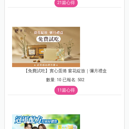
21篇心得
【免費試吃】實心蛋捲 窗花綻放｜彌月禮盒
數量: 10 已報名: 502
11篇心得