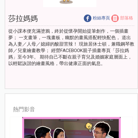
莎拉媽媽
粉絲專頁
部落格
從小課本便充滿塗鴉，終於從懷孕開始提筆創作，一個插畫
夢； 一支畫筆，一塊畫板，幽默的畫風搭配輕快配色， 道出
為人妻／人母／媳婦的酸甜苦辣！ 現旅居休士頓，兼職鋼琴教
師／兒童繪畫教學； 經營FACEBOOK親子插畫專頁「莎拉媽
媽」至今3年。 期待自己不斷在親子育兒及婚姻家庭層面上，
以輕鬆詼諧的繪畫風格，帶出健康正面的氣息。
熱門影音