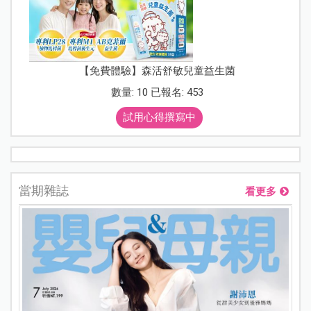
【免費體驗】森活舒敏兒童益生菌
數量: 10 已報名: 453
試用心得撰寫中
當期雜誌
看更多