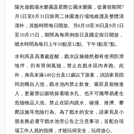
陽光遊戲場水樂園及星際公園水樂園，從暑假期間7
月1日至8月31日除周二休園進行場地維護及整體清
潔外，其餘時間每日開放。另6月18至30日及9月1日
至10月15日，期間為每周例假日及國定假日開放，
噴水時間為每日上午10點至12點、下午3點至7點。
水利局及高灘處提醒，戲水設施雖然都有使用防滑
地坪，仍有滑倒風險，禁止在戲水區內奔跑。此
外，身高未滿140公分及12歲以下孩童，須請家長陪
同勿獨自入池，戲水池內禁止飲食、吸菸及寵物進
入，更嚴禁以眼睛探看噴水孔、也不可攜帶易產生
危險物品入池。禁止在區內跳水、碰撞、推擠、攀
爬設施等危險行為。為了戲水的安全，請家長及小
朋友務必遵守戲水池旁公告之注意事項，並配合現
場工作人員的指揮，才能玩得安全，玩得放心。