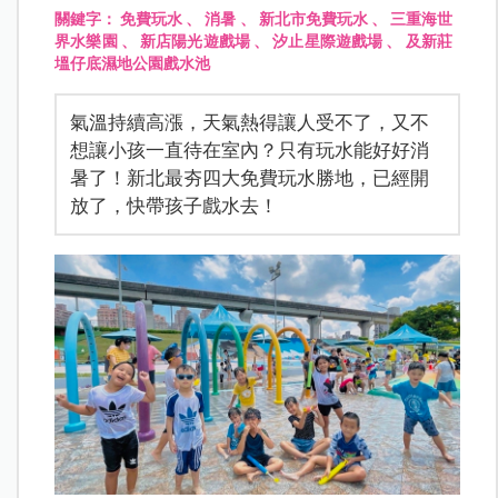
關鍵字：
免費玩水
、
消暑
、
新北市免費玩水
、
三重海世
界水樂園
、
新店陽光遊戲場
、
汐止星際遊戲場
、
及新莊
塭仔底濕地公園戲水池
氣溫持續高漲，天氣熱得讓人受不了，又不
想讓小孩一直待在室內？只有玩水能好好消
暑了！新北最夯四大免費玩水勝地，已經開
放了，快帶孩子戲水去！