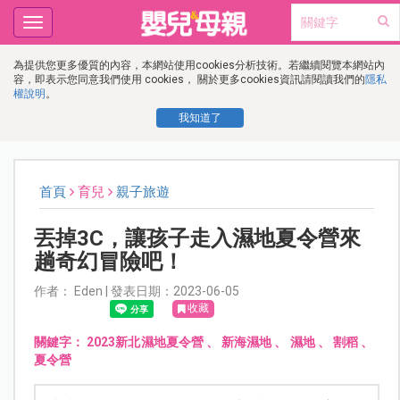
Toggle
navigation
為提供您更多優質的內容，本網站使用cookies分析技術。若繼續閱覽本網站內
容，即表示您同意我們使用 cookies， 關於更多cookies資訊請閱讀我們的
隱私
權說明
。
我知道了
首頁
育兒
親子旅遊
丟掉3C，讓孩子走入濕地夏令營來
趟奇幻冒險吧！
作者： Eden | 發表日期：2023-06-05
收藏
關鍵字：
2023新北濕地夏令營
、
新海濕地
、
濕地
、
割稻
、
夏令營