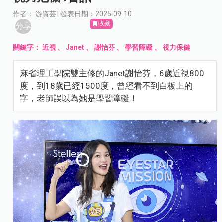
作者： 游資芸 | 發表日期：2025-09-10
收藏
分享
關鍵字：
近視
、
Janet
、
謝怡芬
、
學習障礙
、
視力保健
麻省理工學院雙主修的Janet謝怡芬，6歲近視800
度，到18歲已經1500度，曾經看不到白板上的
字，老師誤以為她是學習障礙！