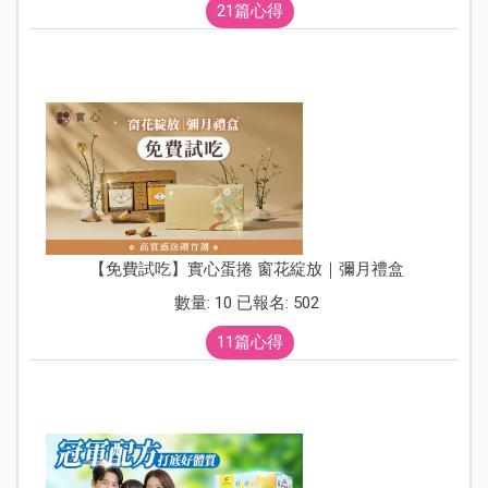
21篇心得
【免費試吃】實心蛋捲 窗花綻放｜彌月禮盒
數量: 10 已報名: 502
11篇心得