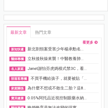
最新文章
熱門文章
看更多
新北割頸案受害少年楊承勳名...
新知快遞
立秋後秋燥來襲！中醫教養肺...
醫師專欄
Janet謝怡芬虎媽模式禁3C，看...
名人家庭
不買手機給孩子，就要被貼「...
部落客專欄
為什麼不想或不敢生二胎？這8...
家庭關係
0.05%阿托品近視控制眼藥水納...
寶貝健康
晚婚晚育是無法改變的現實，...
醫師專欄