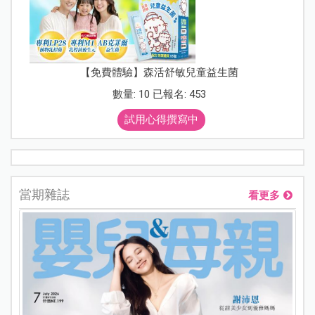
【免費體驗】森活舒敏兒童益生菌
數量: 10 已報名: 453
試用心得撰寫中
當期雜誌
看更多