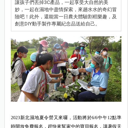
讓孩子們丟掉3C產品，一起享受大自然的美
妙，一起在濕地中盡情探索，來趟水水的奇幻冒
險吧！此外，還能當一日農夫體驗割稻樂趣，及
創意DIY動手製作專屬紀念品送給自己。
2023新北濕地夏令營又來囉，活動將於6/6中午12點準
時開放免費報名，趕快來幫家中的寶貝報名，讓暑假天