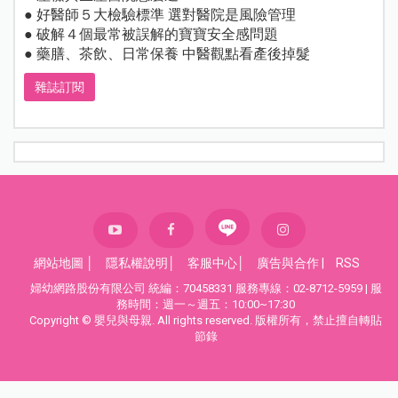
● 好醫師５大檢驗標準 選對醫院是風險管理
● 破解４個最常被誤解的寶寶安全感問題
● 藥膳、茶飲、日常保養 中醫觀點看產後掉髮
雜誌訂閱
網站地圖
│
隱私權說明
│
客服中心
│
廣告與合作
|
RSS
婦幼網路股份有限公司 統編：70458331 服務專線：02-8712-5959 | 服
務時間：週一～週五：10:00~17:30
Copyright © 嬰兒與母親. All rights reserved. 版權所有，禁止擅自轉貼
節錄