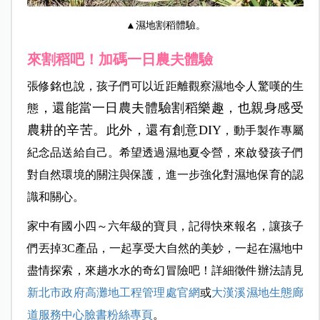
▲濕地割稻體驗。
來割稻吧！加碼一日農夫體驗
張修銘也說，孩子們可以近距離觀察濕地令人驚嘆的生
，還能當一日農夫體驗割稻樂趣，也親身感受
態
農耕的辛苦。此外，還有創意DIY
，動手製作專屬
紀念品送給自己。希望透過濕地夏令營，來啟發孩子們
對自然環境的關注與保護，進一步強化對濕地保育的認
識和關心。
家中有國小四～六年級的寶貝，記得快來報名，讓孩子
們丟掉3C產品，一起享受大自然的美妙，一起在濕地中
盡情探索，來趟水水的奇幻冒險吧！詳細徵件辦法請見
新北市政府高灘地工程管理處官網
或
大漢溪濕地生態廊
道服務中心臉書粉絲專頁
。