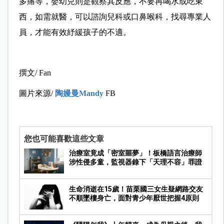
多痛等，嬰幼兒則是觀察其反應，不要再喝水或吃東
西，如需就醫，可以諮詢兒科或口鼻喉科，找尋專業人
員，才能有效紓緩孩子的不適。
撰文/ Fan
圖片來源/
陶嫚曼Mandy
FB
您也可能喜歡這些文章
治療室竟成「密室噩夢」！板橋語言治療師
涉性侵多童，監視器錄下「天理不容」罪證
生命消逝在15歲！苗栗國三女生疑網路交友
不順墜樓身亡，面對青少年厭世把握4原則