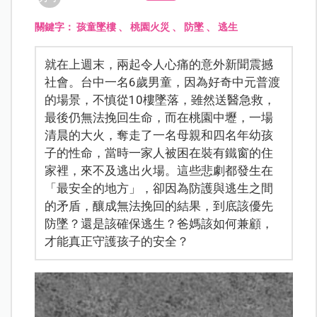
關鍵字：
孩童墜樓
、
桃園火災
、
防墜
、
逃生
就在上週末，兩起令人心痛的意外新聞震撼
社會。台中一名6歲男童，因為好奇中元普渡
的場景，不慎從10樓墜落，雖然送醫急救，
最後仍無法挽回生命，而在桃園中壢，一場
清晨的大火，奪走了一名母親和四名年幼孩
子的性命，當時一家人被困在裝有鐵窗的住
家裡，來不及逃出火場。這些悲劇都發生在
「最安全的地方」，卻因為防護與逃生之間
的矛盾，釀成無法挽回的結果，到底該優先
防墜？還是該確保逃生？爸媽該如何兼顧，
才能真正守護孩子的安全？