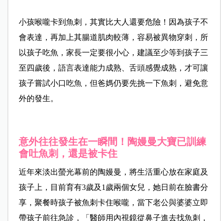
小孩喉嚨卡到魚刺，其實比大人還要危險！因為孩子不
會表達，再加上其腸道肌肉較薄，容易被異物穿刺，所
以孩子吃魚，家長一定要很小心，建議至少等到孩子三
至四歲後，語言表達能力成熟、舌頭感覺成熟，才可讓
孩子嘗試小口吃魚，但爸媽仍要先挑一下魚刺，避免意
外的發生。
意外往往發生在一瞬間！陶嫚曼大寶已訓練
會吐魚刺，還是被卡住
近年來淡出螢光幕前的陶嫚曼，將生活重心放在家庭及
孩子上，目前育有3歲及1歲兩個女兒，她日前在臉書分
享，聚餐時孩子被魚刺卡住喉嚨，當下老公與婆婆立即
帶孩子前往急診，「醫師用內視鏡從鼻子進去找魚刺，