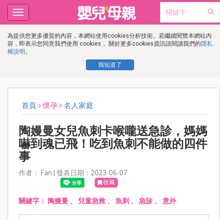
Toggle
navigation
為提供您更多優質的內容，本網站使用cookies分析技術。若繼續閱覽本網站內
容，即表示您同意我們使用 cookies， 關於更多cookies資訊請閱讀我們的
隱私
權說明
。
我知道了
首頁
懷孕
名人家庭
陶嫚曼女兒魚刺卡喉嚨送急診，媽媽
嚇到魂已飛！吃到魚刺不能做的四件
事
作者： Fan | 發表日期：2023-06-07
收藏
關鍵字：
陶嫚曼
、
兒童急救
、
魚刺
、
急診
、
意外