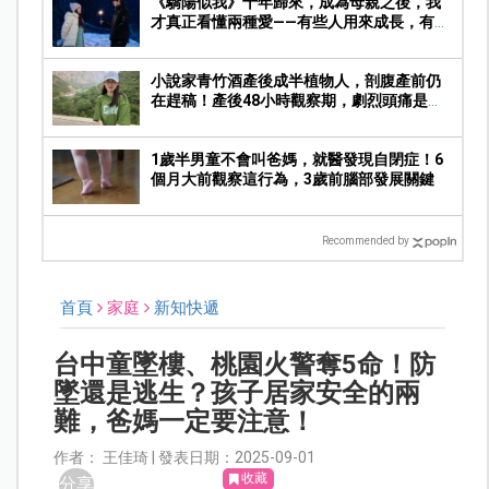
《驕陽似我》十年歸來，成為母親之後，我
才真正看懂兩種愛——有些人用來成長，有些
人陪你走完人生
小說家青竹酒產後成半植物人，剖腹產前仍
在趕稿！產後48小時觀察期，劇烈頭痛是警
訊
1歲半男童不會叫爸媽，就醫發現自閉症！6
個月大前觀察這行為，3歲前腦部發展關鍵
Recommended by
首頁
家庭
新知快遞
台中童墜樓、桃園火警奪5命！防
墜還是逃生？孩子居家安全的兩
難，爸媽一定要注意！
作者： 王佳琦 | 發表日期：2025-09-01
收藏
分享