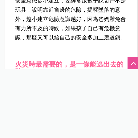
安全意識從小建立，要經常跟孩子說窗戶不是
玩具，說明靠近窗邊的危險，提醒墜落的意
外，越小建立危險意識越好，因為爸媽難免會
有力所不及的時候，如果孩子自己有危機意
識，那麼又可以給自己的安全多加上幾道鎖。
火災時最需要的，是一條能逃出去的
路
桃園中壢這起意外發生在週末的清晨，造成一
名大人和四名小孩的死亡，當消防人員發現死
者時，這名大人已經環抱著四名小孩而離開人
世，新聞事件讓人看了真的很難過，當時這名
媽媽帶著四名小孩逃生不及該有多絕望，家屬
的哀痛也很令人心疼。