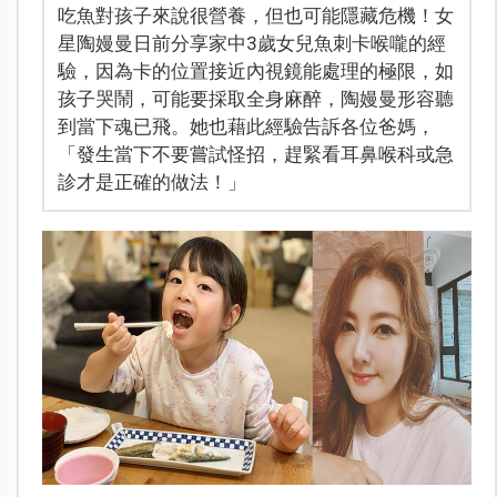
吃魚對孩子來說很營養，但也可能隱藏危機！女
星陶嫚曼日前分享家中3歲女兒魚刺卡喉嚨的經
驗，因為卡的位置接近內視鏡能處理的極限，如
孩子哭鬧，可能要採取全身麻醉，陶嫚曼形容聽
到當下魂已飛。她也藉此經驗告訴各位爸媽，
「發生當下不要嘗試怪招，趕緊看耳鼻喉科或急
診才是正確的做法！」