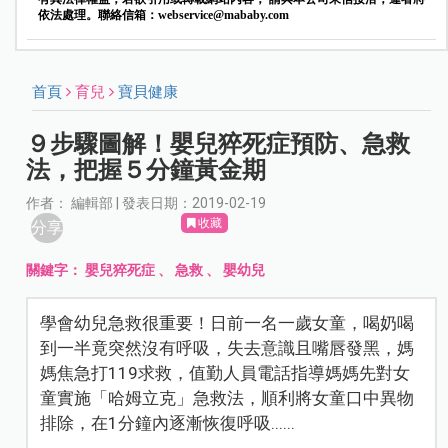
依法處理。聯絡信箱：
webservice@mababy.com
首頁
育兒
寶貝健康
９步驟圖解！嬰兒猝死症預防、急救
法，把握５分鐘黃金期
作者： 編輯部 | 發表日期：2019-02-19
收藏
分享
關鍵字：
嬰兒猝死症
、
急救
、
嬰幼兒
學會幼兒急救很重要！日前一名一歲女童，喝奶喝
到一半竟突然沒有呼吸，失去意識且嘴唇發黑，媽
媽焦急打119求救，值勤人員電話指導媽媽先對女
童實施「哈姆立克」急救法，順利將女童口中異物
排除，在1分鐘內逐漸恢復呼吸......