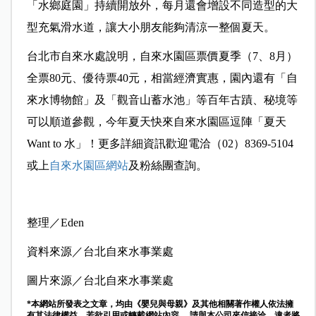
「水鄉庭園」持續開放外，每月還會增設不同造型的大
型充氣滑水道，讓大小朋友能夠清涼一整個夏天。
台北市自來水處說明，自來水園區票價夏季（7、8月）
全票80元、優待票40元，相當經濟實惠，園內還有「自
來水博物館」及「觀音山蓄水池」等百年古蹟、秘境等
可以順道參觀，今年夏天快來自來水園區逗陣「夏天
Want to 水」！更多詳細資訊歡迎電洽（02）8369-5104
或上
自來水園區網站
及粉絲團查詢。
整理／Eden
資料來源／台北自來水事業處
圖片來源／台北自來水事業處
*本網站所發表之文章，均由《嬰兒與母親》及其他相關著作權人依法擁
有其法律權益，若欲引用或轉載網站內容， 請與本公司來信接洽，違者將