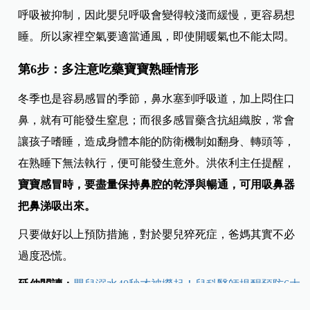
呼吸被抑制，因此嬰兒呼吸會變得較淺而緩慢，更容易想
睡。所以家裡空氣要適當通風，即使開暖氣也不能太悶。
第6步：多注意吃藥寶寶熟睡情形
冬季也是容易感冒的季節，鼻水塞到呼吸道，加上悶住口
鼻，就有可能發生窒息；而很多感冒藥含抗組織胺，常會
讓孩子嗜睡，造成身體本能的防衛機制如翻身、轉頭等，
在熟睡下無法執行，便可能發生意外。洪依利主任提醒，
寶寶感冒時，要盡量保持鼻腔的乾淨與暢通，可用吸鼻器
把鼻涕吸出來。
只要做好以上預防措施，對於嬰兒猝死症，爸媽其實不必
過度恐慌。
延伸閱讀：
嬰兒溺水40秒才被撈起！兒科醫師提醒預防6大
重點