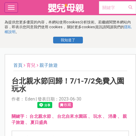
Toggle
navigation
為提供您更多優質的內容，本網站使用cookies分析技術。若繼續閱覽本網站內
容，即表示您同意我們使用 cookies， 關於更多cookies資訊請閱讀我們的
隱私
權說明
。
我知道了
首頁
育兒
親子旅遊
台北親水節回歸！7/1-7/2免費入園
玩水
作者： Eden | 發表日期：2023-06-30
收藏
關鍵字：
台北親水節
、
台北自來水園區
、
玩水
、
消暑
、
親
子旅遊
、
夏日盛典