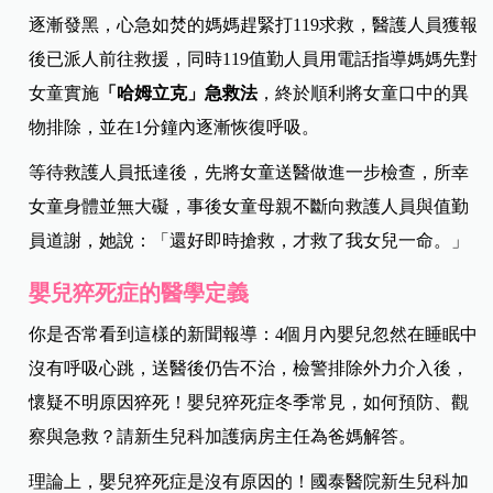
逐漸發黑，心急如焚的媽媽趕緊打119求救，醫護人員獲報
後已派人前往救援，同時119值勤人員用電話指導媽媽先對
女童實施
「哈姆立克」急救法
，終於順利將女童口中的異
物排除，並在1分鐘內逐漸恢復呼吸。
等待救護人員抵達後，先將女童送醫做進一步檢查，所幸
女童身體並無大礙，事後女童母親不斷向救護人員與值勤
員道謝，她說：「還好即時搶救，才救了我女兒一命。」
嬰兒猝死症的醫學定義
你是否常看到這樣的新聞報導：4個月內嬰兒忽然在睡眠中
沒有呼吸心跳，送醫後仍告不治，檢警排除外力介入後，
懷疑不明原因猝死！嬰兒猝死症冬季常見，如何預防、觀
察與急救？請新生兒科加護病房主任為爸媽解答。
理論上，嬰兒猝死症是沒有原因的！國泰醫院新生兒科加