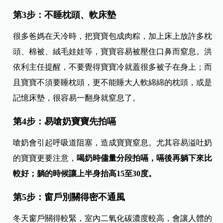
第3步：不睡枕頭、軟床墊
很多爸媽在天冷時，把寶寶包成肉粽，加上床上放許多枕
頭、棉被、絨毛娃娃等，寶寶容易被壓住口鼻而窒息。洪
依利主任提醒，不要覺得寶寶冷就蓋很多被子在身上；而
且寶寶不須要睡枕頭，更不能睡大人軟綿綿的枕頭，或是
記憶床墊，很容易一翻身就窒息了。
第4步：易嗆奶寶寶先拍嗝
嗆奶會引起呼吸道阻塞，造成寶寶窒息。尤其容易溢吐奶
的寶寶更要注意，
喝奶時儘量分段拍嗝，嗝後再躺下來比
較好；躺的時候讓上半身抬高15至30度。
第5步：窗戶別關得密不通風
冬天窗戶關得較緊，室內二氧化碳濃度較高，會讓人體的