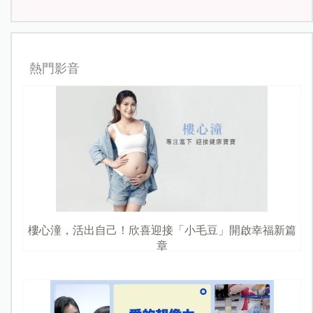
熱門影音
樓心潼，活出自己！欣喜迎接「小毛豆」開啟幸福新篇
章