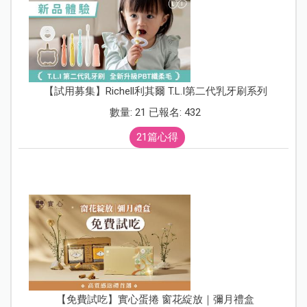
【試用募集】Richell利其爾 T.L.I第二代乳牙刷系列
數量: 21 已報名: 432
21篇心得
【免費試吃】實心蛋捲 窗花綻放｜彌月禮盒