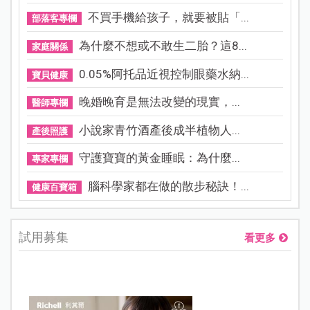
不買手機給孩子，就要被貼「...
部落客專欄
為什麼不想或不敢生二胎？這8...
家庭關係
0.05%阿托品近視控制眼藥水納...
寶貝健康
晚婚晚育是無法改變的現實，...
醫師專欄
小說家青竹酒產後成半植物人...
產後照護
守護寶寶的黃金睡眠：為什麼...
專家專欄
腦科學家都在做的散步秘訣！...
健康百寶箱
試用募集
看更多