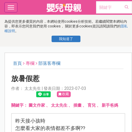
Toggle
navigation
為提供您更多優質的內容，本網站使用cookies分析技術。若繼續閱覽本網站內
容，即表示您同意我們使用 cookies， 關於更多cookies資訊請閱讀我們的
隱私
權說明
。
我知道了
首頁
專欄
部落客專欄
放暑假惹
作者： 太太先生 | 發表日期：2023-07-03
收藏
關鍵字：
圖文作家
、
太太先生
、
插畫
、
育兒
、
新手爸媽
昨天接小孩時
怎麼看大家的表情都差不多啊??