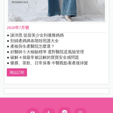
2026年7月號
● 謝沛恩 從甜美少女到優雅媽媽
● 剖婦產媽媽各階段照護大全
● 產檢與生產醫院怎麼選？
● 好醫師５大檢驗標準 選對醫院是風險管理
● 破解４個最常被誤解的寶寶安全感問題
● 藥膳、茶飲、日常保養 中醫觀點看產後掉髮
雜誌訂閱