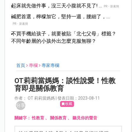
起床就先做件事，沒三天小腹就不見了! ...
PR・新素簡
減肥首選，檸檬加它，堅持一週，腰細了，...
PR・新素簡
不買手機給孩子，就要被貼「北七父母」標籤？
不同年齡層的小孩外出怎麼克服無聊？
首頁
專欄
專家專欄
OT莉莉當媽媽：談性說愛！性教
育即是關係教育
作者： OT 莉莉當媽媽 | 發表日期：2023-08-11
收藏
分享
關鍵字：
性教育
、
關係教育
、
聽見你的聲音