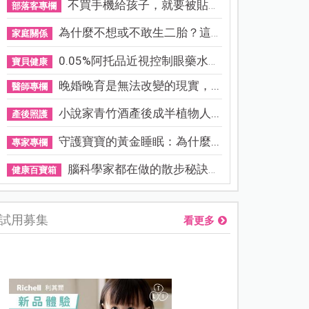
不買手機給孩子，就要被貼「...
部落客專欄
為什麼不想或不敢生二胎？這8...
家庭關係
0.05%阿托品近視控制眼藥水納...
寶貝健康
晚婚晚育是無法改變的現實，...
醫師專欄
小說家青竹酒產後成半植物人...
產後照護
守護寶寶的黃金睡眠：為什麼...
專家專欄
腦科學家都在做的散步秘訣！...
健康百寶箱
試用募集
看更多