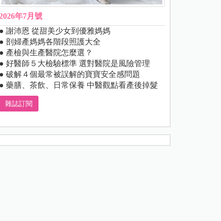
2026年7月號
● 謝沛恩 從甜美少女到優雅媽媽
● 剖婦產媽媽各階段照護大全
● 產檢與生產醫院怎麼選？
● 好醫師５大檢驗標準 選對醫院是風險管理
● 破解４個最常被誤解的寶寶安全感問題
● 藥膳、茶飲、日常保養 中醫觀點看產後掉髮
雜誌訂閱