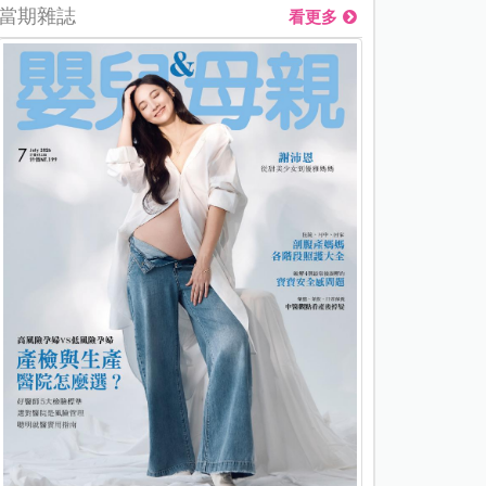
當期雜誌
看更多