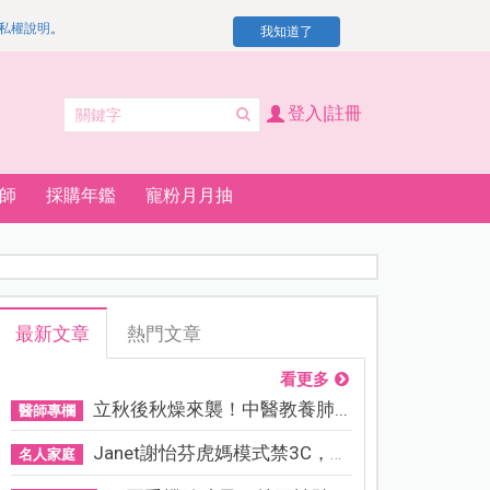
私權說明
。
我知道了
登入|註冊
師
採購年鑑
寵粉月月抽
最新文章
熱門文章
看更多
立秋後秋燥來襲！中醫教養肺...
醫師專欄
Janet謝怡芬虎媽模式禁3C，看...
名人家庭