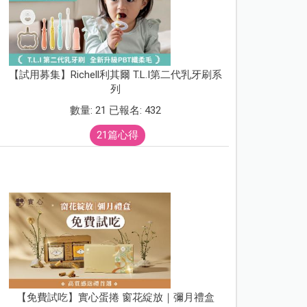
【試用募集】Richell利其爾 T.L.I第二代乳牙刷系
列
數量: 21 已報名: 432
21篇心得
【免費試吃】實心蛋捲 窗花綻放｜彌月禮盒