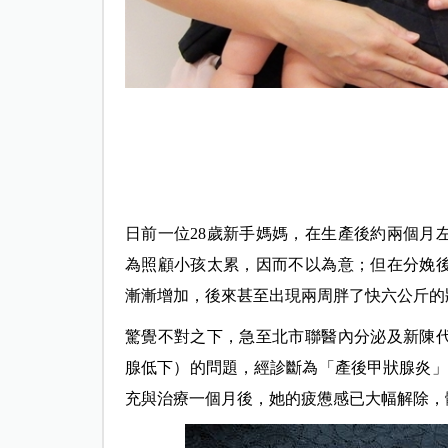
日前一位28歲新手媽媽，在生產後約兩個月
為照顧小孩太累，因而不以為意；但在分娩
漸漸增加，後來甚至出現兩周胖了快六公斤的
驚覺不對之下，急至北市聯醫內分泌及新陳
腺低下）的問題，經診斷為「產後甲狀腺炎」（Postp
充與治療一個月後，她的疲憊感已大幅解除，