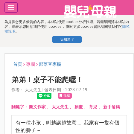
Toggle
navigation
為提供您更多優質的內容，本網站使用cookies分析技術。若繼續閱覽本網站內
容，即表示您同意我們使用 cookies， 關於更多cookies資訊請閱讀我們的
隱私
權說明
。
我知道了
首頁
專欄
部落客專欄
弟弟！桌子不能爬喔！
作者： 太太先生 | 發表日期：2023-07-19
收藏
關鍵字：
圖文作家
、
太太先生
、
插畫
、
育兒
、
新手爸媽
有一種小孩，叫越講越故意......我家有一隻有個
性的獅子～