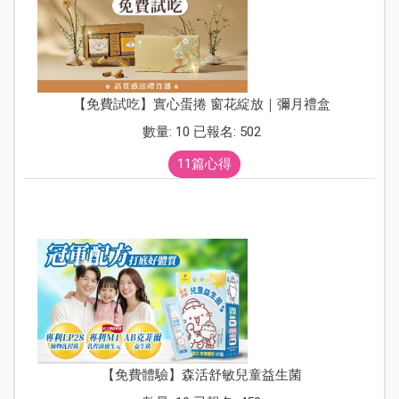
【免費試吃】實心蛋捲 窗花綻放｜彌月禮盒
數量: 10 已報名: 502
11篇心得
【免費體驗】森活舒敏兒童益生菌