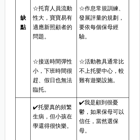
☆托育人員流動
☆作息常規訓練、
缺
性大，寶寶易有
發展評量的規劃，
點
適應新照顧者的
要依每個保母經
問題。
驗。
☆接送時間彈性
☆活動教具通常比
小，下班時間很
不上托嬰中心，較
趕、假日也無法
難有遊樂設施。
臨托。
✔️我是顧到很憂
✔️托嬰真的頻繁
鬱，如果保母可以
生病，但小孩在
信任，當然選保
學還得很快樂。
母。