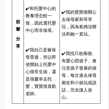
✔️和托嬰中心的
✔️我的寶寶很開心
教養理念較一
去保母家和哥哥
前
致，因此選托嬰
玩，因為爸媽沒辦
輩
中心而非保母。
法和她一直玩。
分
享
✔️我自己是被保
✔️我找只收兩個、
母雷過，所以即
有愛心陪孩子、會
使開始上托嬰中
注意孩子發展的保
心很常生病，還
母，每次過去保母
是很慶幸去托
都在和小孩玩或說
嬰，寶寶很喜歡
話，完全讓人放
老師。
心。