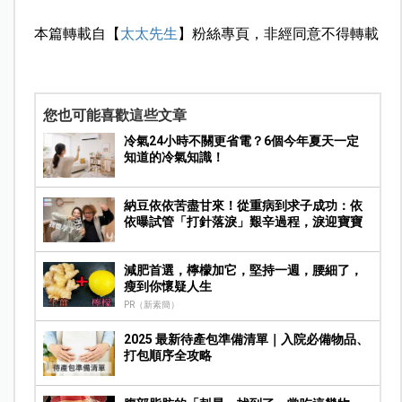
本篇轉載自【
太太先生
】粉絲專頁，非經同意不得轉載
您也可能喜歡這些文章
冷氣24小時不關更省電？6個今年夏天一定
知道的冷氣知識！
納豆依依苦盡甘來！從重病到求子成功：依
依曝試管「打針落淚」艱辛過程，淚迎寶寶
減肥首選，檸檬加它，堅持一週，腰細了，
瘦到你懷疑人生
PR（新素簡）
2025 最新待產包準備清單｜入院必備物品、
打包順序全攻略