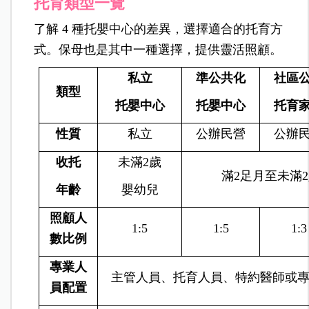
托育類型一覽
了解 4 種托嬰中心的差異，選擇適合的托育方
式。保母也是其中一種選擇，提供靈活照顧。
私立
準公共化
社區
類型
托嬰中心
托嬰中心
托育
性質
私立
公辦民營
公辦
收托
未滿2歲
滿2足月至未滿
年齡
嬰幼兒
照顧人
1:5
1:5
1:3
數比例
專業
人
主管人員、托育人員、特約醫師或
員配置