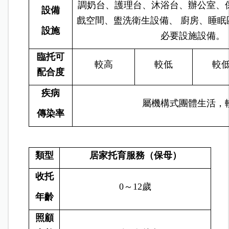
調奶台、護理台、沐浴台、辦公室、
設備
戲空間、盥洗衛生設備、 廚房、睡眠
設施
必要設施設備。
臨托
可
較高
較低
較
配合度
疾病
屬機構式團體生活，
傳染率
類型
居家托育服務（保母）
收托
0～12歲
年齡
照顧