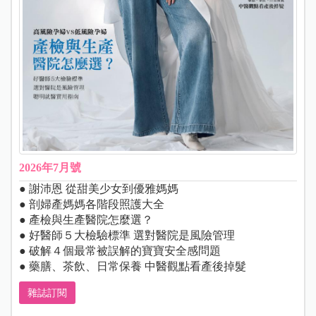
2026年7月號
● 謝沛恩 從甜美少女到優雅媽媽
● 剖婦產媽媽各階段照護大全
● 產檢與生產醫院怎麼選？
● 好醫師５大檢驗標準 選對醫院是風險管理
● 破解４個最常被誤解的寶寶安全感問題
● 藥膳、茶飲、日常保養 中醫觀點看產後掉髮
雜誌訂閱