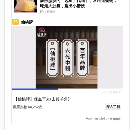
腹部脂肪的「剋星」找到了，常吃這幾物，
吃走大肚囊，瘦出小蠻腰
PR（新素簡）
仙桃牌
PR
ads by popIn
【仙桃牌】保血平丸(去羚羊角)
深入了解
觀看次數 44,252次
Recommended by