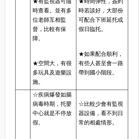
★有監視器可隨
★時間彈性，簽約
時查看。並有多
時若談好，大部份
位老師互相監
可配合下班延托或
督，比較有保
假日臨托。
障。
★如果配合順利，
★空間大，有很
有些人甚至會一路
多玩具及遊樂設
帶到國小階段。
施。
☆疾病爆發如腸
病毒時期，托嬰
☆比較少會有監視
中心就是不停放
器設備，看不到日
假。
常的相處情形。