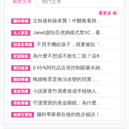
最新文章
熱門文章
看更多
立秋後秋燥來襲！中醫教養肺...
醫師專欄
Janet謝怡芬虎媽模式禁3C，看...
名人家庭
不買手機給孩子，就要被貼「...
部落客專欄
為什麼不想或不敢生二胎？這8...
家庭關係
0.05%阿托品近視控制眼藥水納...
寶貝健康
晚婚晚育是無法改變的現實，...
醫師專欄
小說家青竹酒產後成半植物人...
產後照護
守護寶寶的黃金睡眠：為什麼...
專家專欄
腦科學家都在做的散步秘訣！...
健康百寶箱