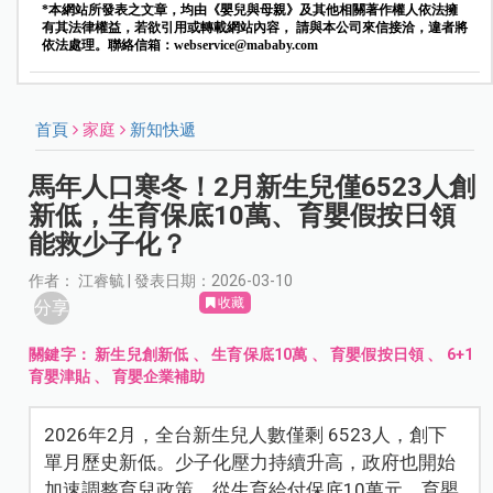
*本網站所發表之文章，均由《嬰兒與母親》及其他相關著作權人依法擁
有其法律權益，若欲引用或轉載網站內容， 請與本公司來信接洽，違者將
依法處理。聯絡信箱：
webservice@mababy.com
首頁
家庭
新知快遞
馬年人口寒冬！2月新生兒僅6523人創
新低，生育保底10萬、育嬰假按日領
能救少子化？
作者： 江睿毓 | 發表日期：2026-03-10
收藏
分享
關鍵字：
新生兒創新低
、
生育保底10萬
、
育嬰假按日領
、
6+1
育嬰津貼
、
育嬰企業補助
2026年2月，全台新生兒人數僅剩 6523人，創下
單月歷史新低。少子化壓力持續升高，政府也開始
加速調整育兒政策。從生育給付保底10萬元、育嬰