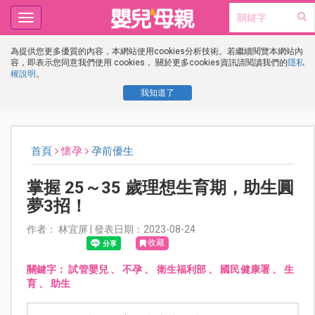
Toggle
navigation
為提供您更多優質的內容，本網站使用cookies分析技術。若繼續閱覽本網站內
容，即表示您同意我們使用 cookies， 關於更多cookies資訊請閱讀我們的
隱私
權說明
。
我知道了
首頁
懷孕
孕前優生
掌握 25～35 歲理想生育期，助生圓
夢3招！
作者： 林宜屏 | 發表日期：2023-08-24
收藏
關鍵字：
試管嬰兒
、
不孕
、
衛生福利部
、
國民健康署
、
生
育
、
助生