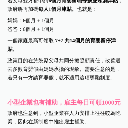
若父母雙方都申請
6
個月育嬰留職停薪並領滿津貼
，
政府將再加碼
每人1
個月津貼
。也就是：
媽媽：6個月 + 1個月
爸爸：6個月 + 1個月
一個家庭最高可領取
7+7
共14
個月的育嬰留停津
貼
。
政策目的在於鼓勵父母共同分擔照顧責任，改善過
去多數育嬰假由媽媽承擔的現象。需要注意的是，
若只有一方請育嬰假，就不適用這項獎勵制度。
小型企業也有補助，雇主每日可領1000元
政府也注意到，小型企業在人力安排上往往較為吃
緊，因此在新制度中推出雇主補助。