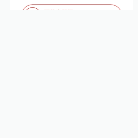
制度開始改變，但少子化仍是一場長期戰
2月的6523名新生兒，對台灣來說是一個沉重的警
訊。我們必須坦言，發錢與給假雖能紓困，卻難以