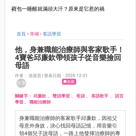
寶包一睡醒就滿頭大汗？原來是它惹的禍
首頁
專欄
客語學習
他，身兼職能治療師與客家歌手！
4寶爸邱廉欽帶領孩子從音樂撿回
母語
作者： 游資芸 | 發表日期：2024-12-01
收藏
分享
關鍵字：
邱廉欽
、
雙語學習
、
母語
、
客語歌手
、
語言
學習
、
職能治療師
身兼職能治療師的客家歌手邱廉欽，因祖父
母意外身故，決心找回母語記憶，用音樂引
領4個兒子說母語，一路上他發揮治療師的專