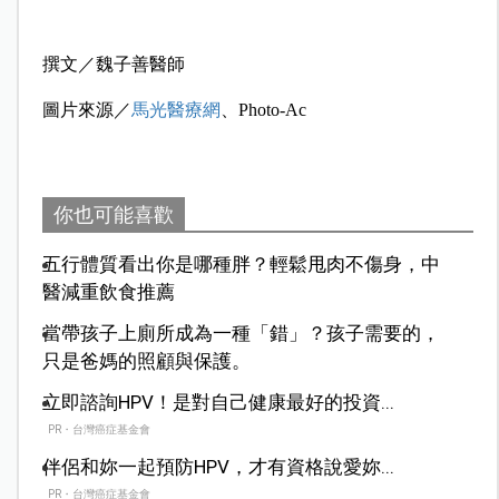
撰文／魏子善醫師
圖片來源／
馬光醫療網
、Photo-Ac
你也可能喜歡
五行體質看出你是哪種胖？輕鬆甩肉不傷身，中
醫減重飲食推薦
當帶孩子上廁所成為一種「錯」？孩子需要的，
只是爸媽的照顧與保護。
立即諮詢HPV！是對自己健康最好的投資...
PR・台灣癌症基金會
伴侶和妳一起預防HPV，才有資格說愛妳...
PR・台灣癌症基金會