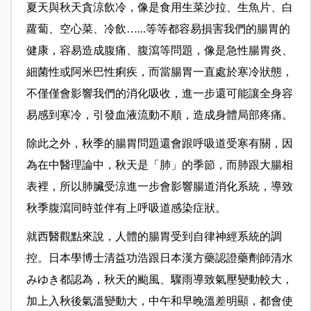
夏天與秋天貪涼飲冷，像是食用生菜沙拉、生魚片、白
蘿蔔、空心菜、冷飲…...等等都容易損害我們的腸胃的
健康，容易造成腹痛、腹瀉等問題，像是急性腸胃炎、
細菌性或阿米巴性痢疾，而當腸胃一直處於寒冷狀態，
不僅僅會影響我們的消化吸收，進一步還可能讓全身容
易感到寒冷，引發血液流動不順，造成身體局部疼痛。
除此之外，秋季的腸胃問題還會跟呼吸道受寒有關，因
為在中醫理論中，秋天是「肺」的季節，而肺跟大腸相
表裡，所以肺臟受涼進一步會影響腸道消化系統，導致
秋季腹瀉同時並伴有上呼吸道感染症狀。
就西醫觀點來說，人體的腸胃受到自律神經系統的調
控。日本學博士清益功浩跟日本漢方藥認證藥劑師清水
みゆき都認為，秋天的颱風、驟雨導致氣壓變動較大，
加上入秋後氣溫變動大，中午和早晚溫差明顯，都會使