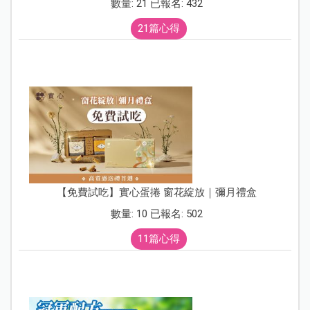
數量: 21 已報名: 432
21篇心得
【免費試吃】實心蛋捲 窗花綻放｜彌月禮盒
數量: 10 已報名: 502
11篇心得