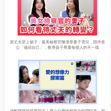
當丈夫穿上裙子：最美檢察官陳漢章妻子雪兒，陪伴老
公「做回自己」，教導孩子尊重每個人的不一樣
啟動寶寶超級學習力！羅小白愛的想像力快問快答：探