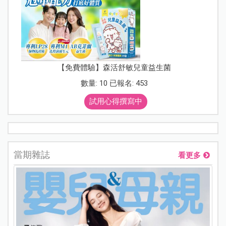
【免費體驗】森活舒敏兒童益生菌
數量: 10 已報名: 453
試用心得撰寫中
當期雜誌
看更多