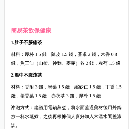
簡易茶飲保健康
1.肚子不脹痛茶
材料：厚朴 1.5 錢，陳皮 1.5 錢，蒼朮 2 錢，木香 0.8
錢，焦三仙（山楂、神麴、麥芽）各 2 錢，赤芍 1.5 錢
2.溫中不腹瀉茶
材料：香附 3 錢，烏藥 1.5 錢，縮砂仁 1.5 錢，丁香 1.5
錢，藿香葉 1.5 錢，赤茯苓 3 錢，厚朴 1.5 錢
沖泡方式：建議用電鍋蒸煮，將水面蓋過藥材後用外鍋
放一杯水蒸煮，之後再根據個人喜好加入常溫水調整濃
淡。