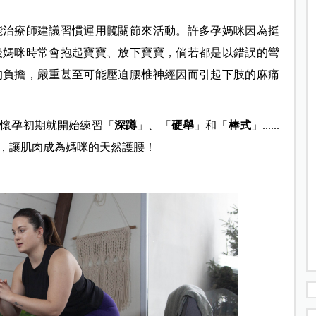
能治療師建議習慣運用髖關節來活動。許多孕媽咪因為挺
後媽咪時常會抱起寶寶、放下寶寶，倘若都是以錯誤的彎
的負擔，嚴重甚至可能壓迫腰椎神經因而引起下肢的麻痛
在懷孕初期就開始練習「
深蹲
」、「
硬舉
」和「
棒式
」
......
，讓肌肉成為媽咪的天然護腰！