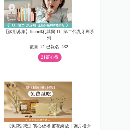
【試用募集】Richell利其爾 T.L.I第二代乳牙刷系
列
數量: 21 已報名: 432
21篇心得
【免費試吃】實心蛋捲 窗花綻放｜彌月禮盒