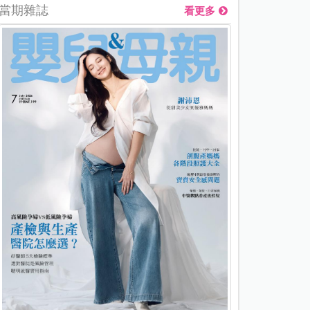
當期雜誌
看更多