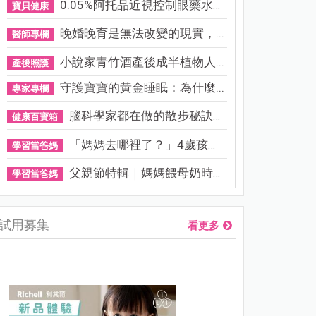
0.05%阿托品近視控制眼藥水納...
寶貝健康
晚婚晚育是無法改變的現實，...
醫師專欄
小說家青竹酒產後成半植物人...
產後照護
守護寶寶的黃金睡眠：為什麼...
專家專欄
腦科學家都在做的散步秘訣！...
健康百寶箱
「媽媽去哪裡了？」4歲孩子還...
學習當爸媽
父親節特輯｜媽媽餵母奶時，...
學習當爸媽
試用募集
看更多