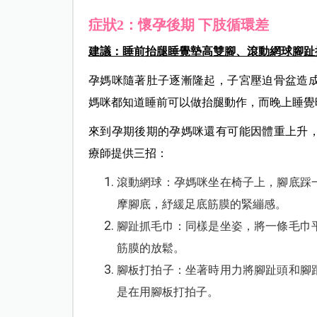
症狀2：懷孕後期 下肢循環差
建議：睡前抬腿睡覺墊高雙腳、滾動網球腳趾
孕媽咪隨著肚子逐漸隆起，子宮壓迫骨盆造
媽咪都知道睡前可以做抬腿動作，而晚上睡覺
來到孕期後
期的孕媽咪還有可能因體重上升
療師提供三招：
滾動網球：孕媽咪坐在椅子上，腳底踩
摩腳底，紓緩足底筋膜的緊繃感。
腳趾抓毛巾：同樣是坐姿，將一條毛巾
筋膜的放鬆。
腳板打拍子：坐著時用力將腳趾頭和腳
是在用腳板打拍子。