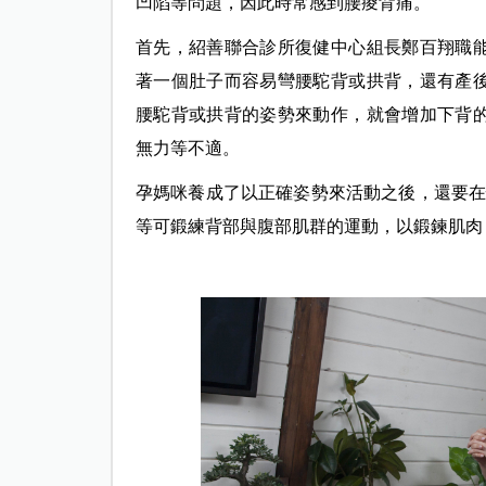
凹陷等問題，因此時常感到腰痠背痛。
首先，紹善聯合診所復健中心組長鄭百翔職
著一個肚子而容易彎腰駝背或拱背，還有產
腰駝背或拱背的姿勢來動作，就會增加下背
無力等不適。
孕媽咪養成了以正確姿勢來活動之後，還要
等可鍛練背部與腹部肌群的運動，以鍛鍊肌肉