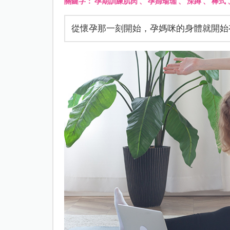
關鍵字：
孕期訓練肌肉
、
孕婦瑜珈
、
深蹲
、
棒式
從懷孕那一刻開始，孕媽咪的身體就開始