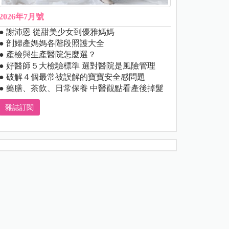
2026年7月號
● 謝沛恩 從甜美少女到優雅媽媽
● 剖婦產媽媽各階段照護大全
● 產檢與生產醫院怎麼選？
● 好醫師５大檢驗標準 選對醫院是風險管理
● 破解４個最常被誤解的寶寶安全感問題
● 藥膳、茶飲、日常保養 中醫觀點看產後掉髮
雜誌訂閱