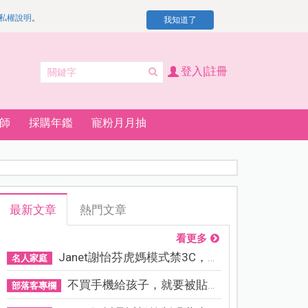
私權說明
。
我知道了
登入|註冊
師
採購年鑑
寵粉月月抽
最新文章
熱門文章
看更多
Janet謝怡芬虎媽模式禁3C，看...
名人家庭
不買手機給孩子，就要被貼「...
部落客專欄