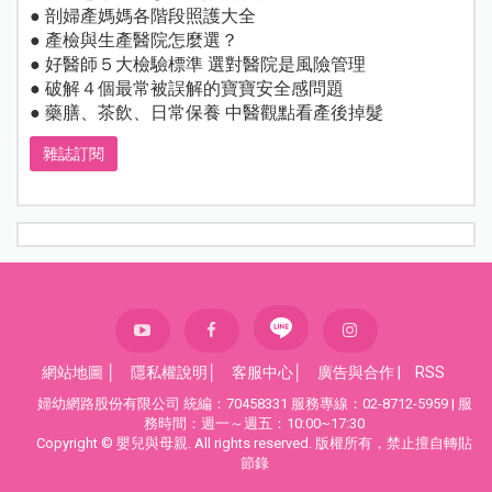
● 剖婦產媽媽各階段照護大全
● 產檢與生產醫院怎麼選？
● 好醫師５大檢驗標準 選對醫院是風險管理
● 破解４個最常被誤解的寶寶安全感問題
● 藥膳、茶飲、日常保養 中醫觀點看產後掉髮
雜誌訂閱
網站地圖
│
隱私權說明
│
客服中心
│
廣告與合作
|
RSS
婦幼網路股份有限公司 統編：70458331 服務專線：02-8712-5959 | 服
務時間：週一～週五：10:00~17:30
Copyright © 嬰兒與母親. All rights reserved. 版權所有，禁止擅自轉貼
節錄