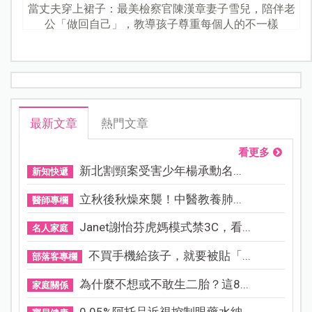
當丈夫穿上裙子：最美檢察官陳漢章妻子雪兒，陪伴老
公「做回自己」，教導孩子尊重每個人的不一樣
最新文章
熱門文章
看更多
新北割頸案受害少年楊承勳名...
新知快遞
立秋後秋燥來襲！中醫教養肺...
醫師專欄
Janet謝怡芬虎媽模式禁3C，看...
名人家庭
不買手機給孩子，就要被貼「...
部落客專欄
為什麼不想或不敢生二胎？這8...
家庭關係