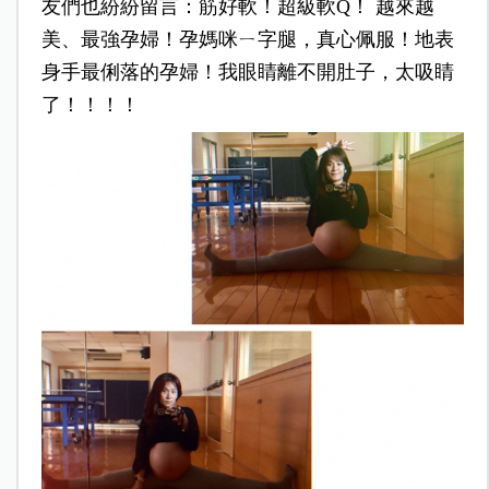
友們也紛紛留言：筋好軟！超級軟Q！ 越來越
美、最強孕婦！孕媽咪ㄧ字腿，真心佩服！地表
身手最俐落的孕婦！我眼睛離不開肚子，太吸睛
了！！！！