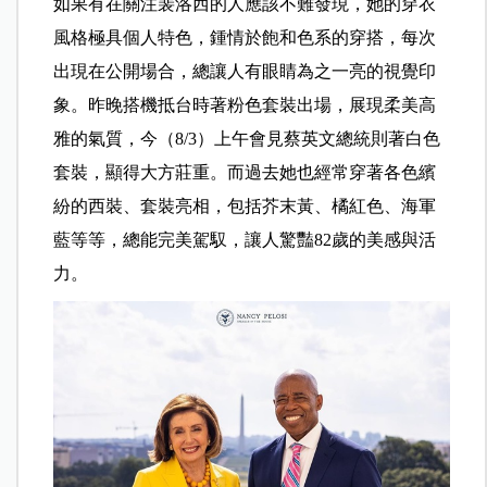
如果有在關注裴洛西的人應該不難發現，她的穿衣
風格極具個人特色，鍾情於飽和色系的穿搭，每次
出現在公開場合，總讓人有眼睛為之一亮的視覺印
象。昨晚搭機抵台時著粉色套裝出場，展現柔美高
雅的氣質，今（8/3）上午會見蔡英文總統則著白色
套裝，顯得大方莊重
。而過去她也經常穿著各色繽
紛的西裝、套裝亮相，包括芥末黃、橘紅色、海軍
藍等等，總能完美駕馭，讓人驚豔82歲的美感與活
力。