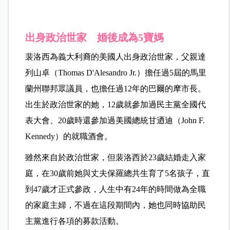
出身政治世家 婚後成為5寶媽
裴洛西為義大利裔的美國人出身政治世家，父親達
列山卓（
Thomas D'Alesandro Jr.）擔任過5屆的馬里
蘭州聯邦眾議員，也擔任過12年的巴爾的摩市長。
出生於政治世家的她，12歲就參加過民主黨全國代
表大會、20歲時還參加過美國總統甘迺迪（John F.
Kennedy）的就職酒會。
雖然來自於政治世家，但裴洛西於23歲結婚走入家
庭，在30歲前她與丈夫保羅總共生育了5名孩子，直
到47歲才正式參政，人生中有24年的時間做為全職
的家庭主婦，不過在這段期間內，她也同時協助民
主黨進行各項的募款活動。