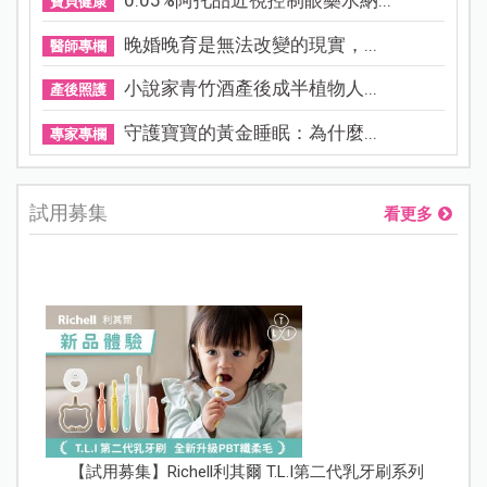
0.05%阿托品近視控制眼藥水納...
寶貝健康
晚婚晚育是無法改變的現實，...
醫師專欄
小說家青竹酒產後成半植物人...
產後照護
守護寶寶的黃金睡眠：為什麼...
專家專欄
試用募集
看更多
【試用募集】Richell利其爾 T.L.I第二代乳牙刷系列