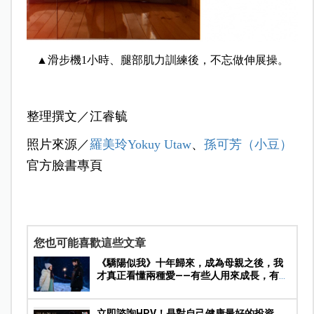
▲
滑步機1小時、腿部肌力訓練後，不忘做伸展操。
整理撰文／江睿毓
照片來源／
羅美玲Yokuy Utaw
、
孫可芳（小豆）
官方臉書專頁
您也可能喜歡這些文章
《驕陽似我》十年歸來，成為母親之後，我
才真正看懂兩種愛——有些人用來成長，有些
人陪你走完人生
立即諮詢HPV！是對自己健康最好的投資，