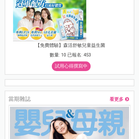
【免費體驗】森活舒敏兒童益生菌
數量: 10 已報名: 453
試用心得撰寫中
當期雜誌
看更多