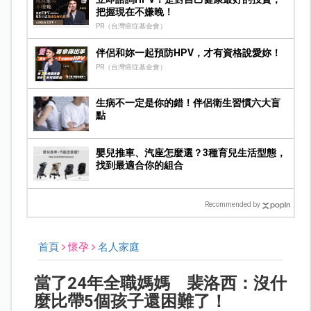
把握現在不嫌晚！
PR（台灣癌症基金會）
伴侶和妳一起預防HPV，才有資格說愛妳！
PR（台灣癌症基金會）
生病不一定是你的錯！伴侶衛生習慣六大盲
點
嬰兒推車、汽座怎麼選？3種育兒生活型態，
找到最適合你的組合
Recommended by
首頁
懷孕
名人家庭
當了24年全職媽媽 裴洛西：沒什
麼比帶5個孩子還困難了！