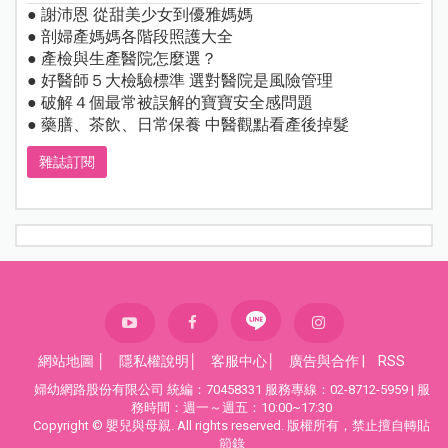
● 謝沛恩 從甜美少女到優雅媽媽
● 剖婦產媽媽各階段照護大全
● 產檢與生產醫院怎麼選？
● 好醫師５大檢驗標準 選對醫院是風險管理
● 破解４個最常被誤解的寶寶安全感問題
● 藥膳、茶飲、日常保養 中醫觀點看產後掉髮
雜誌訂閱
網站地圖
│
隱私權說明
│
客服中心
│
廣告與合作
|
RSS
婦幼網路股份有限公司 統編：70458331 服務專線：02-8712-5959 | 服
務時間：週一～週五：10:00~17:30
Copyright © 嬰兒與母親. All rights reserved. 版權所有，禁止擅自轉貼
節錄