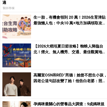
適
醫師專欄
生一胎，有機會領到 20 萬！2026生育津貼
最強懶人包：中央10 萬+地方加碼領取攻
略！
【2026大稻埕夏日節攻略】蜘蛛人降臨台
北！煙火、無人機秀、交通、最佳觀賞地
點、親子一日遊玩法一次收藏
高爾宣OSN和RĒD°芮德︱她曾不想生小孩
因老公這句話改變了她！他告白老婆：照顧
大家的正能量很吸引我
孕媽咪最關心的營養品大調查：9成媽咪規