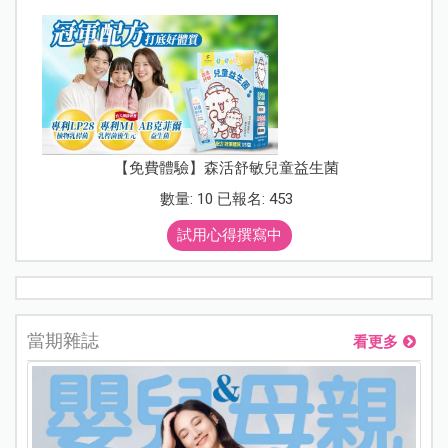
【免費體驗】森活舒敏兒童益生菌
數量: 10 已報名: 453
試用心得撰寫中
當期雜誌
看更多