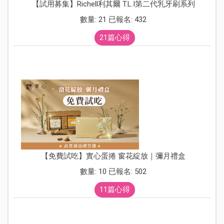
【試用募集】Richell利其爾 T.L.I第二代乳牙刷系列
數量: 21 已報名: 432
21篇心得
【免費試吃】實心蛋捲 窗花綻放｜彌月禮盒
數量: 10 已報名: 502
11篇心得